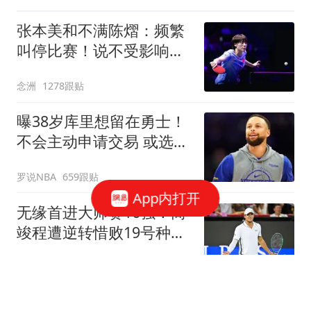
张本美和不满陈熠：频繁
叫停比赛！说不受影响是
假话 誓要夺冠
念洲
1278跟贴
曝38岁库里想留在勇士！
不会主动申请交易 或选择
降薪帮助球队
罗说NBA
659跟贴
App内打开
无缘首进大师赛16强！商
竣程遭逆转惜败19号种
子，止步蒙特利尔第3轮
全景体育V
42跟贴
官方：大巴黎从摩纳哥签