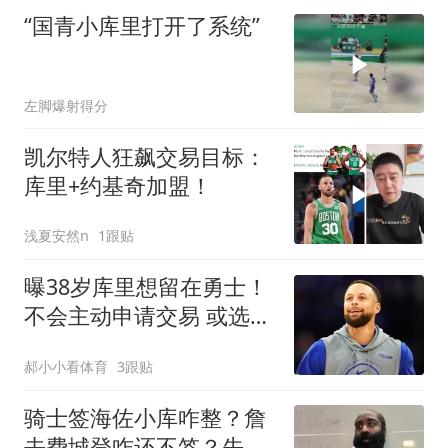
“国青小库里打开了系统”
左脚爆射得分
凯尔特人狂飙交易目标：
库里+约基奇加盟！
浅夏安然n
1跟贴
曝38岁库里想留在勇士！
不会主动申请交易 或选择
降薪帮助球队
郝小小看体育
3跟贴
骑士签海佐小库咋整？詹
去费城登咋还不签？先签