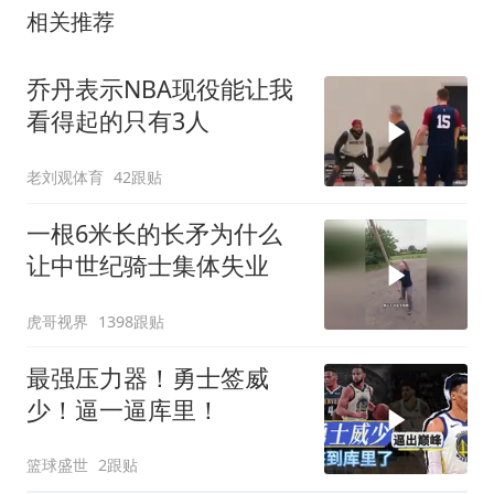
相关推荐
乔丹表示NBA现役能让我
看得起的只有3人
老刘观体育
42跟贴
一根6米长的长矛为什么
让中世纪骑士集体失业
虎哥视界
1398跟贴
最强压力器！勇士签威
少！逼一逼库里！
篮球盛世
2跟贴