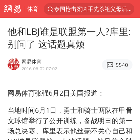
体育
台风“白海豚”体型变大！环流面积接近13个浙江那么大
泰国校园枪击案死亡人数升至7人
他和LBJ谁是联盟第一人?库里:
河南回应带薪错峰休假通知引争议
别问了 这话题真烦
国防部回应日本试射“战斧”导弹
国防部：中国军队坚决反制任何闹海挑衅图谋
网易体育
5540
四川宜宾市高县发生4.9级地震
2016-06-02 07:02
江苏发布台风蓝色预警
网易体育张强6月2日美国报道：
“立秋的第一杯奶茶”又爆单了
中国仓储指数连续两月运行在扩张区间
当地时间6月1日，勇士和骑士两队在甲骨
曝美拒绝乌增购“爱国者”导弹请求
文球馆举行了公开训练，备战明日的第一
陕西省委书记赶赴柞水县杏坪镇
场总决赛。库里表示他丝毫不关心自己和