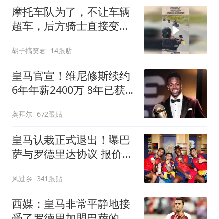
摩托车队为了，不让车辆
超车，后方骑士直接变道
压车！
胡子搞笑君
14跟贴
皇马官宣！维尼修斯续约
6年年薪2400万 8年已获
14冠
奥拜尔
672跟贴
皇马认栽正式退出！曝巴
萨与罗德里达协议 报价
6000万欧与曼城谈判
风过乡
341跟贴
西媒：皇马非常平静地接
受了罗德里加盟巴萨的决