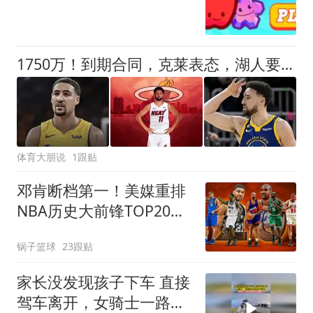
1750万！到期合同，克莱表态，湖人要捡漏？两大豪门恐怕不答应
体育大朋说
1跟贴
邓肯断档第一！美媒重排
NBA历史大前锋TOP20：
字母哥第5现役最强
锅子篮球
23跟贴
家长没发现孩子下车 直接
驾车离开，女骑士一路追