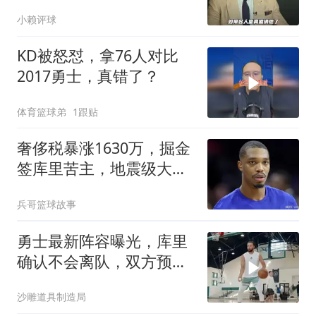
吗？
小赖评球
KD被怒怼，拿76人对比
2017勇士，真错了？
体育篮球弟
1跟贴
奢侈税暴涨1630万，掘金
签库里苦主，地震级大调
整已在路上
兵哥篮球故事
勇士最新阵容曝光，库里
确认不会离队，双方预计
达成1.3亿续约
沙雕道具制造局