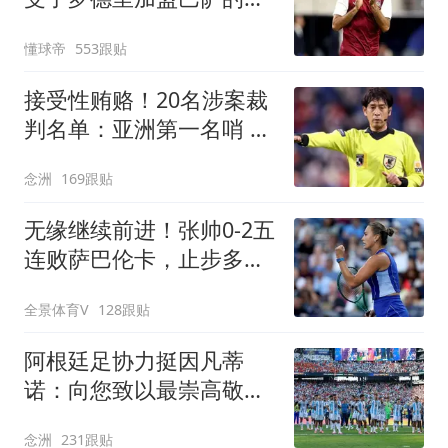
定
懂球帝
553跟贴
接受性贿赂！20名涉案裁
判名单：亚洲第一名哨 日
本2主裁+香港1人
念洲
169跟贴
无缘继续前进！张帅0-2五
连败萨巴伦卡，止步多伦
多站第3轮
全景体育V
128跟贴
阿根廷足协力挺因凡蒂
诺：向您致以最崇高敬意
连任才是正确道路
念洲
231跟贴