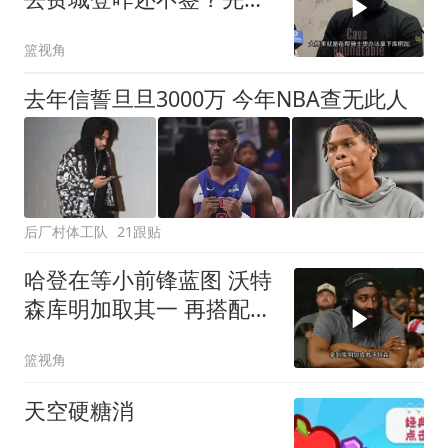
后换还能不能搞？
篮视角
去年信誓旦旦3000万 今年NBA查无此人
后厂村体工队
21跟贴
哈登在等小前锋蓝图 沃特
森库明加取其一 再搭配阿
赞海佐尼亚
篮视角
天空硬糖消