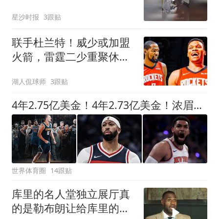
赶告知孩子家长，网友：
星沙时报
3跟贴
这父母也太大意了
联手杜兰特！威少或加盟
火箭，雷霆二少重聚休斯
顿
湖人侃球师
3跟贴
4年2.75亿美金！4年2.73亿美金！浓眉和唐斯都该降薪了
世界体育圈
14跟贴
库里的名人堂独立展厅真
的是勒布朗让给库里的