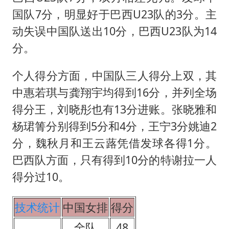
国队7分，明显好于巴西U23队的3分。主
动失误中国队送出10分，巴西U23队为14
分。
个人得分方面，中国队三人得分上双，其
中惠若琪与龚翔宇均得到16分，并列全场
得分王，刘晓彤也有13分进账。张晓雅和
杨珺箐分别得到5分和4分，王宁3分姚迪2
分，魏秋月和王云蕗凭借发球各得1分。
巴西队方面，只有得到10分的特谢拉一人
得分过10。
技术统计
中国女排
得分
全队
48