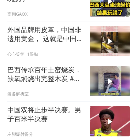
高翔GAOX
外国品牌用皮革，中国非
遗用黄金， 这就是中国手
艺的文化内涵
心心笑笑
1跟贴
巴西传承百年土窑烧炭，
缺氧焖烧出完整木炭 #烧
碳 #涨知识 #科普
装备解析室
中国双将止步半决赛。男
子百米半决赛
左脚爆射得分