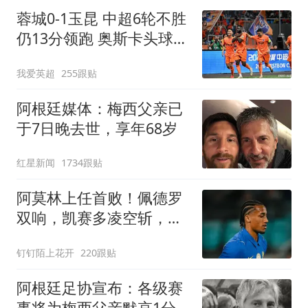
蓉城0-1玉昆 中超6轮不胜
仍13分领跑 奥斯卡头球制
胜
我爱英超
255跟贴
阿根廷媒体：梅西父亲已
于7日晚去世，享年68岁
红星新闻
1734跟贴
阿莫林上任首败！佩德罗
双响，凯赛多凌空斩，切
尔西3-0大胜AC米兰
钉钉陌上花开
220跟贴
阿根廷足协宣布：各级赛
事将为梅西父亲默哀1分