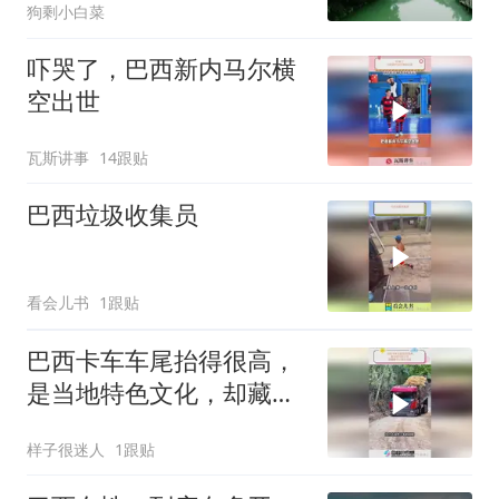
狗剩小白菜
吓哭了，巴西新内马尔横
空出世
瓦斯讲事
14跟贴
巴西垃圾收集员
看会儿书
1跟贴
巴西卡车车尾抬得很高，
是当地特色文化，却藏着
不小安全风险
样子很迷人
1跟贴