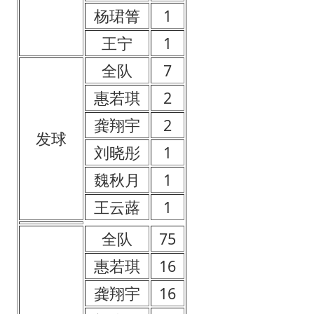
杨珺箐
1
王宁
1
全队
7
惠若琪
2
龚翔宇
2
发球
刘晓彤
1
魏秋月
1
王云蕗
1
全队
75
惠若琪
16
龚翔宇
16