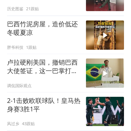
历史图鉴
21跟贴
巴西竹泥房屋，造价低还
冬暖夏凉
胖爷科技
1跟贴
卢拉硬刚美国，撤销巴西
大使签证，这一巴掌打得
特朗普措手不及
调侃国际观点
2-1击败欧联球队！皇马热
身赛3胜1平
风过乡
43跟贴