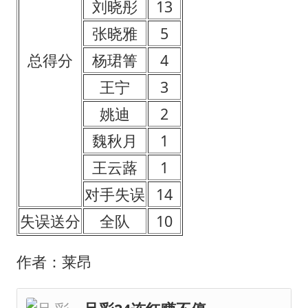
刘晓彤
13
张晓雅
5
总得分
杨珺箐
4
王宁
3
姚迪
2
魏秋月
1
王云蕗
1
对手失误
14
失误送分
全队
10
作者：莱昂