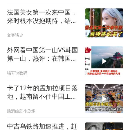
法国美女第一次来中国，
来时根本没抱期待，结果
直接泪洒张家界
文客谈史
外网看中国第一山VS韩国
第一山，热评：在韩国土
堆也算山？
强哥说数码
卡了12年的孟加拉项目落
地，越南留不住中国工
厂，今年越过越难
脑洞编剧小剧场
中吉乌铁路加速推进，赶