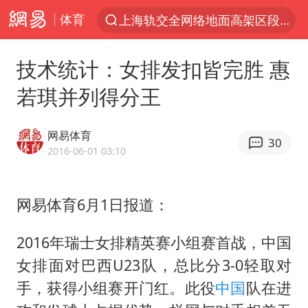
体育
上海轨交全网络地面高架区段限速运行
跨界融合拉长夏日经济消费链条
技术统计：女排发扣皆完胜 惠
拜登前列腺癌恶化
若琪并列得分王
四川宜宾5.5级地震后余震为何不断
上海中心城区暴雨预警由橙变红
网易体育
30
武契奇会见泽连斯基有何意图
2016-06-01 03:10
2026年7月份居民消费价格同比上涨0.5%
网易体育6月1日报道：
“伊斯兰版北约”出现
台铃电动车仅骑一年就断电趴窝
2016年瑞士女排精英赛小组赛首战，中国
白海豚5次眼壁置换
女排面对巴西U23队，总比分3-0轻取对
浙江海域将现5到8米巨浪到狂浪
手，获得小组赛开门红。此役
中国
队在进