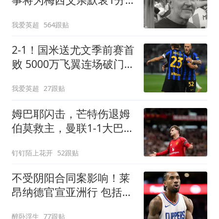
钟 皇马巴萨官方哀悼
我爱英超
564跟贴
2-1！国米送尤文季前赛首
败 5000万飞翼连场破门
23岁奇兵替补建功
我爱英超
27跟贴
姆巴耶闪击，芒特伤退姆
伯莫救主，曼联1-1大巴黎
2连胜戛然而止
钉钉陌上花开
52跟贴
不受阴阳合同案影响！莱
昂纳德官宣亚洲行 包括中
国香港成都等地
醉卧浮生
77跟贴