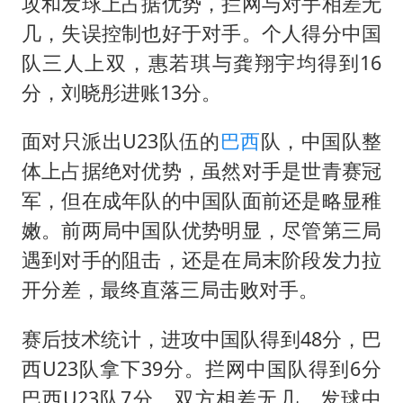
上海大部迎大暴雨
攻和发球上占据优势，拦网与对手相差无
几，失误控制也好于对手。个人得分中国
以军士兵把枪口对准中国记者
队三人上双，惠若琪与龚翔宇均得到16
白海豚在海上打了个结
分，刘晓彤进账13分。
河南警方公开征集黑恶犯罪线索
方桃子代言广告视频已下架
面对只派出U23队伍的
巴西
队，中国队整
体上占据绝对优势，虽然对手是世青赛冠
银河系根本不是扁平圆盘
军，但在成年队的中国队面前还是略显稚
一周大涨超7% 金价为何突然上涨
嫩。前两局中国队优势明显，尽管第三局
构建更高水平的全民健身公共服务体系
遇到对手的阻击，还是在局末阶段发力拉
开分差，最终直落三局击败对手。
赛后技术统计，进攻中国队得到48分，巴
西U23队拿下39分。拦网中国队得到6分
巴西U23队7分，双方相差无几。发球中