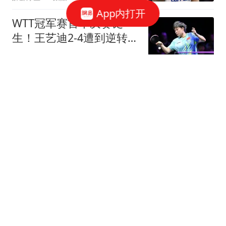
App内打开
WTT冠军赛首个决赛诞
生！王艺迪2-4遭到逆转，
国乒无缘包揽冠亚军
侃球熊弟
3跟贴
【人物】豪尔赫·梅西去
世，球王的人生导师离开
了
体坛周报
5跟贴
硬地14连胜遭终结！世界
第一萨巴伦卡苦战出局，
无缘多伦多站八强
全景体育V
王艺迪2-4张本美和隐患凸