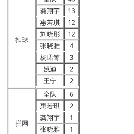
龚翔宇
13
惠若琪
12
刘晓彤
12
扣球
张晓雅
4
杨珺箐
3
姚迪
2
王宁
2
全队
6
惠若琪
2
龚翔宇
1
拦网
张晓雅
1