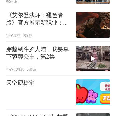
驾仕派
《艾尔登法环：褪色者
版》官方展示新职业：帅
气十足
游民星空
2跟贴
穿越到斗罗大陆，我要拿
下蓉蓉公主，第2集
小点点视频
5跟贴
天空硬糖消