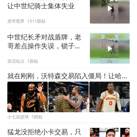
让中世纪骑士集体失业
虎哥视界
1511跟贴
中世纪长矛对战盾牌，老
哥差点操作失误，锁子甲
都可能挡不住啊！
笑话站点
1跟贴
就在刚刚，沃特森交易陷入僵局！让哈登白白等待两月，骑士该醒悟了，争取库明加
小七说篮球
1跟贴
猛龙没拒绝小卡交易，只