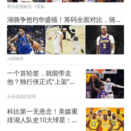
萧佉影视解说
1跟贴
湖骑争抢PJ华盛顿！筹码全面对比，骑士才是独行侠优先合作方
小郭聊球
一个首轮签，就能带走
他？独行侠正式“上架”加
福德，全联盟开始排队！
不会说谎的篮球
科比第一无悬念！美媒重
排湖人队史10大球星：奥
尼尔第4詹姆斯第8