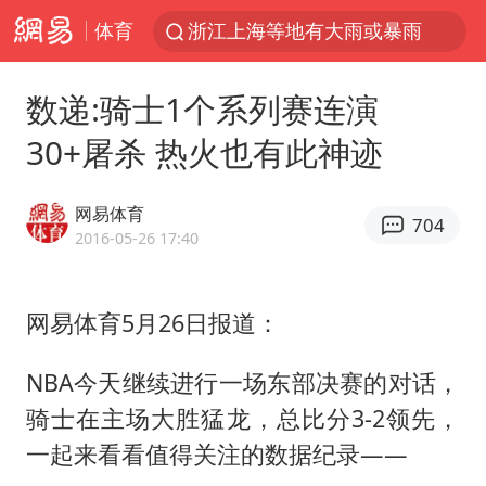
体育
浙江上海等地有大雨或暴雨
新疆优化调整景区内自驾服务费
数递:骑士1个系列赛连演
微信又有新功能，你可以“撤回”你的撤回了！
30+屠杀 热火也有此神迹
“新疆的交警怎么个个像我妈”
情侣平潭拍日出坠崖1死1伤
网易体育
704
上四休三，但降薪1000元，你接受吗？
2016-05-26 17:40
西湖突现狂风暴雨 游客瞬间被浇透
网易体育5月26日报道：
台当局重金为“台独”织“皇帝新衣”
白海豚将正面袭击贯穿浙江
NBA今天继续进行一场东部决赛的对话，
《欢迎来龙餐馆》口碑
骑士在主场大胜猛龙，总比分3-2领先，
郑丽文：台湾从来没有“独立”过
一起来看看值得关注的数据纪录——