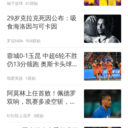
锅子篮球
61跟贴
29岁克拉克死因公布：吸
食海洛因与可卡因
罗说NBA
504跟贴
蓉城0-1玉昆 中超6轮不胜
仍13分领跑 奥斯卡头球制
胜+赛季16球
我爱英超
1跟贴
阿莫林上任首败！佩德罗
双响，凯赛多凌空斩，切
尔西3-0大胜AC米兰
钉钉陌上花开
3跟贴