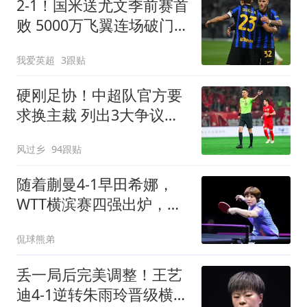
2-1！国米送尤文季前赛首
败 5000万飞翼连场破门
23岁奇兵替补建功
我爱英超
3跟贴
硬刚足协！中超队官方要
求换主裁 列出3大争议比
赛：鲁能全上榜
风过乡
94跟贴
随着蒯曼4-1早田希娜，
WTT横滨赛四强出炉，国
乒3人围剿张本美和
侃球熊弟
丢一局后完美调整！王艺
迪4-1逆转朱雨玲晋级横滨