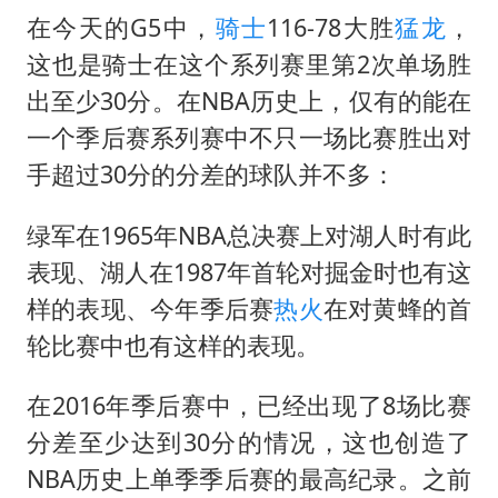
几元成本的AI广告导致千万市值蒸发
在今天的G5中，
骑士
116-78大胜
猛龙
，
茅台部分直营店飞天茅台提价
这也是骑士在这个系列赛里第2次单场胜
酒店回应车内过夜被收150元
出至少30分。在NBA历史上，仅有的能在
商场现钱学森巨幅海报 负责人回应
一个季后赛系列赛中不只一场比赛胜出对
杭州全市有序停课
手超过30分的分差的球队并不多：
乐享全民健身 共筑健康中国
绿军在1965年NBA总决赛上对湖人时有此
表现、湖人在1987年首轮对掘金时也有这
样的表现、今年季后赛
热火
在对黄蜂的首
轮比赛中也有这样的表现。
在2016年季后赛中，已经出现了8场比赛
分差至少达到30分的情况，这也创造了
NBA历史上单季季后赛的最高纪录。之前