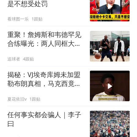
是不想受处罚
看球图一乐
1跟贴
重聚！詹姆斯和韦德罕见
合练曝光：两人同框大笑
粉碎兄弟决裂传闻
追球者
4跟贴
揭秘：VJ埃奇库姆未加盟
勒布朗真相，马克西竟称
被骗！
夏花依旧v
1跟贴
任何事实都会骗人｜李子
曰