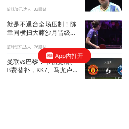
冠军赛四强！
篮球资讯达人
33跟贴
就是不退台全场压制！陈
幸同横扫大藤沙月晋级横
滨冠军赛四强！
篮球资讯达人
76跟贴
App内打开
曼联vs巴黎：蒂勒曼斯、
B费替补，KK7、马尤卢、
马兹拉维出战
懂球帝
1跟贴
毛毅军：胜利来之不易；
下半场换上徐皓阳原本就
是赛前计划的
懂球帝
1跟贴