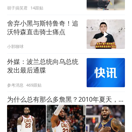
压车！
胡子搞笑君
14跟贴
舍弃小黑与斯特鲁奇！追
沃特森直击骑士痛点
小郭聊球
外媒：波兰总统向乌总统
发出最后通牒
参考消息
469跟贴
为什么总有那么多詹黑？2010年夏天，詹姆斯一夜之间成了全民公敌