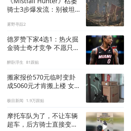
《Mistfall Hunter》枯萎
骑士3步爆发流：别被坦
克外表骗了，秒杀才是唯
雾野寻踪2
一出路
德罗赞下家4选1：热火掘
金骑士奇才竞争 不愿只拿
老将底薪
醉卧浮生
81跟贴
搬家报价570元临时变卦
成5060元才肯搬上楼 女子
傻眼
极目新闻
1.9万跟贴
摩托车队为了，不让车辆
超车，后方骑士直接变道