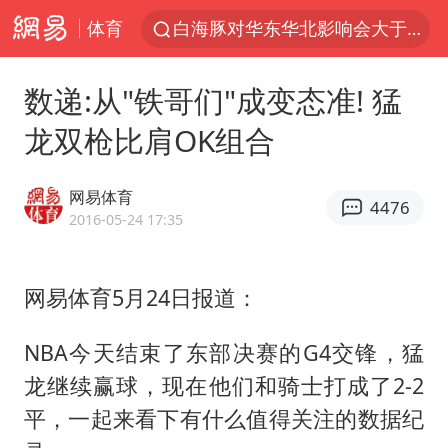
体育
白海豚对华东华北影响会大于巴威
于东来回应胖东来近25年老店年底关闭
数递:从"铁哥们"成变态准! 猛
以拒绝“和平委员会”的加沙和平计划
龙双枪比肩OK组合
浙江省甬江发生2026年第1号洪水
全球最大级别运输船通过长江大桥
网易体育
4476
白海豚北上或致京津冀暴雨
2016-05-24 17:35
上海全力守护市民“菜篮子”
网易体育5月24日报道：
上门女婿出轨女邻居多年被判重婚罪
香港刷新1884年以来最高气温纪录
NBA今天结束了东部决赛的G4交锋，猛
美将每月供乌爱国者拦截导弹
龙继续赢球，现在他们和骑士打成了2-2
国足U17与阿森纳决赛取消 并列冠军
平，一起来看下有什么值得关注的数据纪