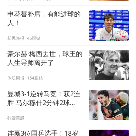
申花替补席，有能进球的
人！
新民晚报
45跟贴
豪尔赫·梅西去世，球王的
人生导师离开了
体坛周报
154跟贴
曼城3-1逆转马竞！获2连
胜 马尔穆什2分钟2球
8000万飞翼助攻双响
我爱英超
连赢3位国乒选手！18岁