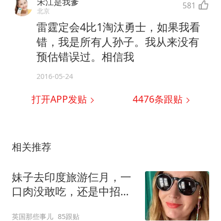
宋江是我爹
581
北京
雷霆定会4比1淘汰勇士，如果我看
错，我是所有人孙子。我从来没有
预估错误过。相信我
2016-05-24
打开APP发贴
4476
条跟贴
相关推荐
妹子去印度旅游仨月，一
口肉没敢吃，还是中招
了？！脑子长38个寄生
英国那些事儿
85跟贴
虫，差点挂了