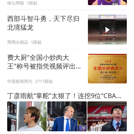
体坛周报
1跟贴
西部斗智斗勇，天下尽归
北境猛龙
周周出精品
1跟贴
费大厨"全国小炒肉大
王"称号被指凭视频评出
官方回应
中国新闻周刊
2717跟贴
丁彦雨航“掌舵”太狠了！连挖9位“CBA魔王”，钟诚带队冲击CBA