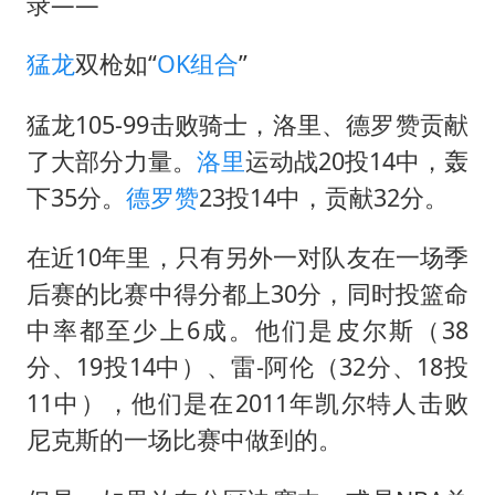
暑期研学游升温 在旅途中增长知识
录——
猫咪过火把节被抹成黑猫
猛龙
双枪如“
OK组合
”
宝妈给四胞胎取名平安喜乐
猛龙105-99击败骑士，洛里、德罗赞贡献
构建更高水平的全民健身公共服务体系
了大部分力量。
洛里
运动战20投14中，轰
暴雨预报为何有时感觉不准
下35分。
德罗赞
23投14中，贡献32分。
总书记点赞的非遗苗绣焕发新生机
在近10年里，只有另外一对队友在一场季
后赛的比赛中得分都上30分，同时投篮命
中率都至少上6成。他们是皮尔斯（38
分、19投14中）、雷-阿伦（32分、18投
11中），他们是在2011年凯尔特人击败
尼克斯的一场比赛中做到的。