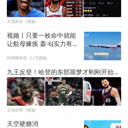
大漠风光
1跟贴
视频丨只要一枚命中就能
让航母瘫痪 轰-6J实力有多
强？
环球网资讯
2.1万跟贴
九王反登！哈登的东部噩梦才刚刚开始，下赛季夺冠的概率几乎为零
王瑄自驾
5跟贴
天空硬糖消