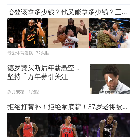
哈登该拿多少钱？他又能拿多少钱？三个方面剖析，答案有些意外
老梁体育漫谈
32跟贴
德罗赞买断后年薪悬空，
坚持千万年薪引关注
岁月安稳l
1跟贴
拒绝打替补！拒绝拿底薪！37岁老将被高估，离开洛瑞后成高薪低能