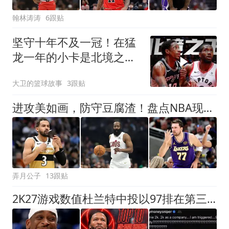
翰林涛涛
6跟贴
坚守十年不及一冠！在猛
龙一年的小卡是北境之
王，那德罗赞算什么
大卫的篮球故事
3跟贴
进攻美如画，防守豆腐渣！盘点NBA现役7大攻强守弱球星，东哈领衔
弄月公子
13跟贴
2K27游戏数值杜兰特中投以97排在第三，亚历山大独占该游戏榜首