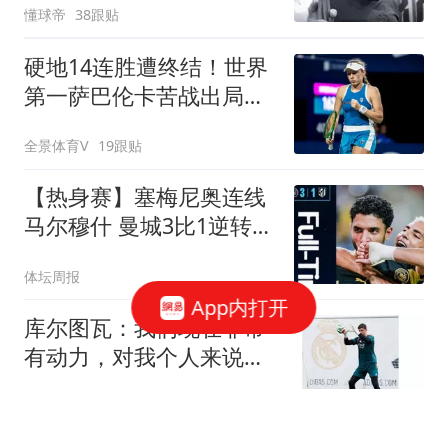
懂球帝
38跟贴
硬地14连胜遭终结！世界
第一萨巴伦卡苦战出局，
无缘多伦多站八强
全景体育V
19跟贴
【热身赛】塞梅尼奥连线
马尔穆什 曼城3比1逆转马
竞
体坛周报
App内打开
库尔图瓦：我们现在非常
有动力，对我个人来说，
我想赢得冠军
懂球帝