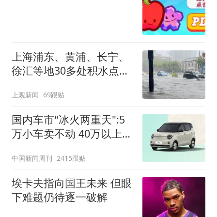
上海浦东、黄浦、长宁、
徐汇等地30多处积水点正
在抢排
上观新闻
69跟贴
国内车市"冰火两重天":5
万小车卖不动 40万以上的
抢购
中国新闻周刊
2415跟贴
埃卡夫指向国王未来 但眼
下难题仍待逐一破解