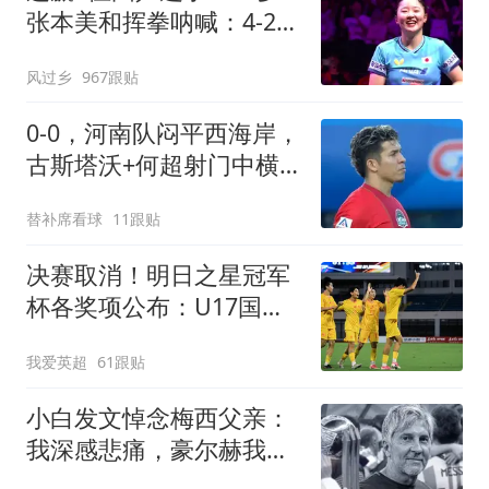
张本美和挥拳呐喊：4-2击
败陈幸同 主场夺冠
风过乡
967跟贴
0-0，河南队闷平西海岸，
古斯塔沃+何超射门中横
梁，郑智又吃黄牌
替补席看球
11跟贴
决赛取消！明日之星冠军
杯各奖项公布：U17国足
获4大奖 赵松源夺MVP
我爱英超
61跟贴
小白发文悼念梅西父亲：
我深感悲痛，豪尔赫我们
永远铭记你