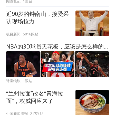
阅微札记
1跟贴
近90岁的钟南山，接受采
访现场拉力
极目新闻
5016跟贴
NBA的3D球员天花板，应该是怎么样的？
球童纯议
1跟贴
“兰州拉面”改名“青海拉
面”，权威回应来了
中国新闻周刊
217跟贴