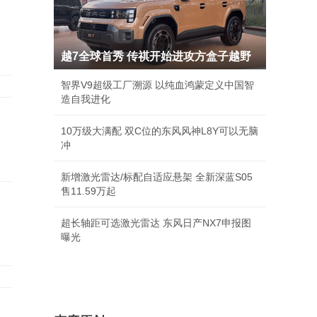
越7全球首秀 传祺开始进攻方盒子越野
智界V9超级工厂溯源 以纯血鸿蒙定义中国智
造自我进化
10万级大满配 双C位的东风风神L8Y可以无脑
冲
新增激光雷达/标配自适应悬架 全新深蓝S05
售11.59万起
超长轴距可选激光雷达 东风日产NX7申报图
曝光