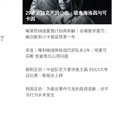
29岁克拉克死因公布：吸食海洛因与可
卡因
曝莱昂纳德案预计协商和解！名嘴要求重罚：
鲍尔默和小卡都该禁赛一年
了
突发！曝利物浦将租借巴萨队长1年：明夏可
买断 曾被查出心理问题
硬刚足协！中超队官方要求换主裁 列出3大争
议比赛：鲁能全上榜
韩国足协：为最近事件引发的疑虑道歉，但不
当行为从未发生