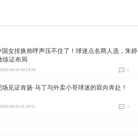
中国女排换帅呼声压不住了！球迷点名两人选，朱婷
教练证布局
26-08-08 09:19:28
0
跟贴
0
现场见证肯扬·马丁与外卖小哥球迷的双向奔赴！
26-08-04 21:28:51
0
跟贴
0