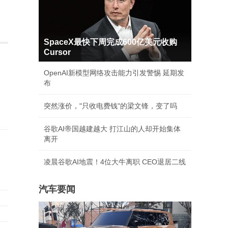
SpaceX最快下周完成600亿美元收购
Cursor
OpenAI新模型网络攻击能力引发警惕 延期发
布
突然涨价，"只收电费钱"的梁文锋，变了吗
谷歌AI帝国越建越大 打江山的人却开始集体
离开
凌晨谷歌AI地震！4位大牛离职 CEO退居二线
汽车要闻