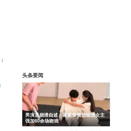
|
头条要闻
记
男演员崩溃自述：富婆带资进组当女主
强加60余场吻戏