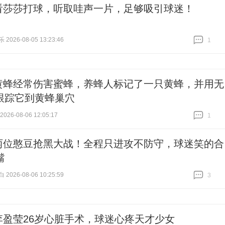
看莎莎打球，听取哇声一片，足够吸引球迷！
026-08-05 13:23:46
1
跟贴
1
黄蜂经常伤害蜜蜂，养蜂人标记了一只黄蜂，并用无
跟踪它到黄蜂巢穴
26-08-06 12:05:17
1
跟贴
1
两位憨豆抢黑大战！全程只进攻不防守，球迷笑的合
嘴
026-08-06 10:25:59
3
跟贴
3
李盈莹26岁心脏手术，球迷心疼天才少女