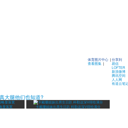
体育图片中心
|
分享到
查看图集
|
易信
LOFTER
新浪微博
腾讯空间
人人网
有道云笔
伦真大腿他们也知道?
略显落寞
卡戴珊姐妹出席生日趴 科勒这深V得给满分