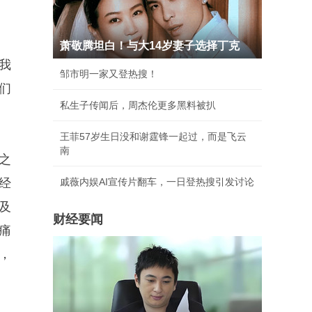
萧敬腾坦白！与大14岁妻子选择丁克
我
邹市明一家又登热搜！
们
私生子传闻后，周杰伦更多黑料被扒
王菲57岁生日没和谢霆锋一起过，而是飞云
南
之
经
戚薇内娱AI宣传片翻车，一日登热搜引发讨论
及
财经要闻
痛
，