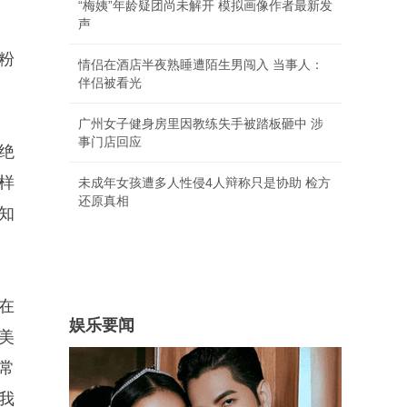
“梅姨”年龄疑团尚未解开 模拟画像作者最新发
声
粉
情侣在酒店半夜熟睡遭陌生男闯入 当事人：
伴侣被看光
广州女子健身房里因教练失手被踏板砸中 涉
事门店回应
绝
样
未成年女孩遭多人性侵4人辩称只是协助 检方
还原真相
知
在
娱乐要闻
美
常
我