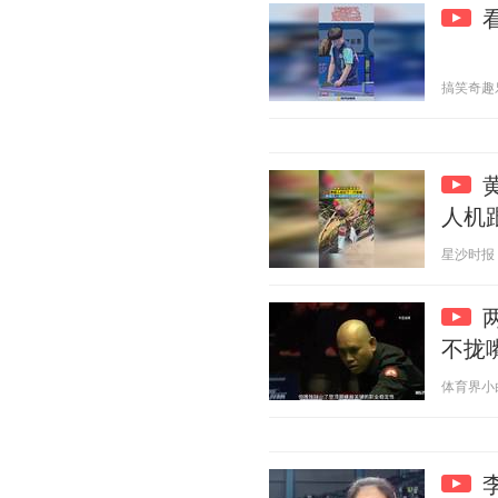
搞笑奇趣乐 2
人机
星沙时报 20
不拢
体育界小白 2