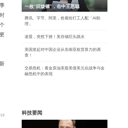
季
一枚“回旋镖”，击中王思聪
时
腾讯、字节、阿里，抢着给打工人配「AI助
理」
个
更
凌晨，突然下挫！美存储巨头跳水
美国发起对中国企业从东南亚租赁算力的调
查！
新
交易危机：黄金原油美股美债美元在战争与金
融危机中的表现
科技要闻
18