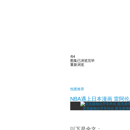
/64
图集已浏览完毕
重新浏览
悦图推荐
NBA遇上日本漫画 雷阿
尼克扬独自开车外出 面无表情
以下是全文：