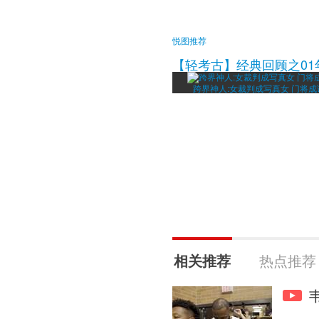
悦图推荐
【轻考古】经典回顾之01
跨界神人:女裁判成写真女 门将
相关推荐
热点推荐