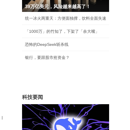
39万亿美元，风险越来越高了！
统一冰火两重天：方便面独撑，饮料全面失速
「1000万」的竹知了，下架了「余大嘴」
恐怖的DeepSeek斩杀线
银行，要跟股市抢资金？
科技要闻
|