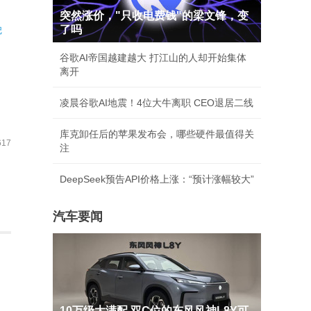
突然涨价，"只收电费钱"的梁文锋，变
记
了吗
谷歌AI帝国越建越大 打江山的人却开始集体
离开
凌晨谷歌AI地震！4位大牛离职 CEO退居二线
库克卸任后的苹果发布会，哪些硬件最值得关
17
注
DeepSeek预告API价格上涨：“预计涨幅较大”
汽车要闻
10万级大满配 双C位的东风风神L8Y可