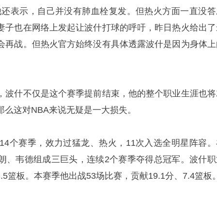
他还表示，自己并没有肺血栓复发。但热火方面一直没答
妻子也在网络上发起让波什打球的呼吁，昨日热火给出了
会再战。但热火官方始终没有具体透露波什是因为身体上
，波什不仅是这个赛季提前结束，他的整个职业生涯也将
那么这对NBA来说无疑是一大损失。
了14个赛季，效力过猛龙、热火，11次入选全明星阵容。
朗、韦德组成三巨头，连续2个赛季夺得总冠军。波什职
.5篮板。本赛季他出战53场比赛，贡献19.1分、7.4篮板