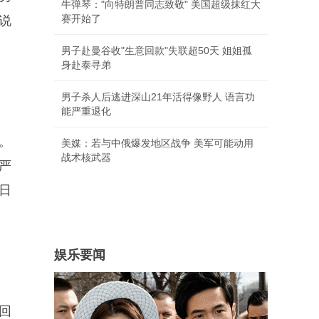
牛弹琴："向特朗普同志致敬" 美国超级抹红大
赛开始了
说
男子赴曼谷收"生意回款"失联超50天 姐姐孤
身赴泰寻弟
男子杀人后逃进深山21年活得像野人 语言功
能严重退化
。
美媒：若与中俄爆发地区战争 美军可能动用
战术核武器
严
日
娱乐要闻
回