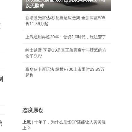
以无脑冲
新增激光雷达/标配自适应悬架 全新深蓝S05
售11.59万起
复
上汽通用再签20年：合资2.0时代，玩法变了
绅士越野 享界G9是真正兼顾豪华与硬派的方
盒子SUV
豪华皮卡新玩法 纵横F700上市限时29.99万
起售
制
态度原创
上流
| 十年了，为什么鬼怪CP还能让人美美嗑
第
上？