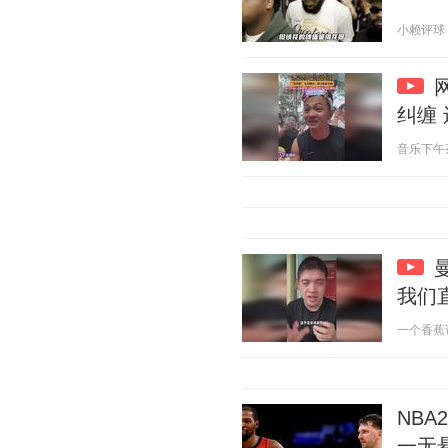
小赖评球 20
纠缠
音乐下午茶官
我们
一个香蕉说球
NB
一无