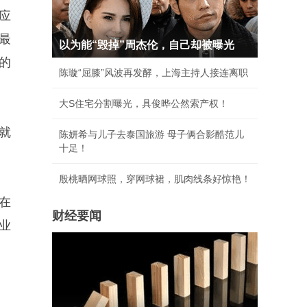
应
最
以为能“毁掉”周杰伦，自己却被曝光
的
陈璇“屈膝”风波再发酵，上海主持人接连离职
大S住宅分割曝光，具俊晔公然索产权！
就
陈妍希与儿子去泰国旅游 母子俩合影酷范儿
十足！
殷桃晒网球照，穿网球裙，肌肉线条好惊艳！
在
财经要闻
业
。