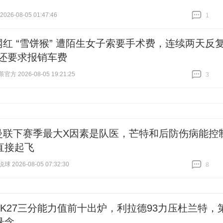
26-08-05 01:47:46
1
跟贴
1
网红 “雪饼猴” 遭陌生女子索要手术费，连续两天反
 还要求报销车费
方 2026-08-05 19:21:25
3
跟贴
3
曼联下赛季最大X因素是队医，芒特和后防伤病能控
直接起飞
 2026-08-05 07:32:30
8
跟贴
8
A2K27三分能力值前十出炉，利拉德93力压杜兰特，
悬念