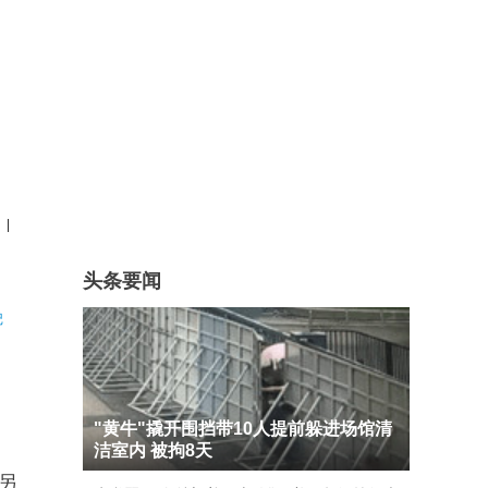
|
头条要闻
记
"黄牛"撬开围挡带10人提前躲进场馆清
洁室内 被拘8天
另