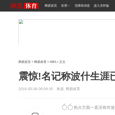
网易首页
应用
无障碍浏览
进入关怀版
网易首页
>
网易体育
>
NBA
> 正文
震惊!名记称波什生涯
2016-05-06 08:09:30 来源: 网易体育
热火方面一直没有对波