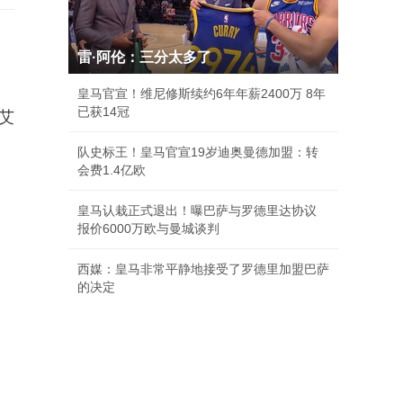
雷·阿伦：三分太多了
皇马官宣！维尼修斯续约6年年薪2400万 8年
已获14冠
艾
队史标王！皇马官宣19岁迪奥曼德加盟：转
会费1.4亿欧
皇马认栽正式退出！曝巴萨与罗德里达协议
报价6000万欧与曼城谈判
西媒：皇马非常平静地接受了罗德里加盟巴萨
的决定