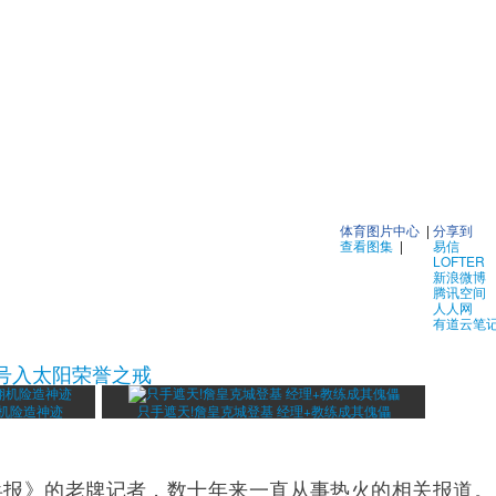
体育图片中心
|
分享到
查看图集
|
易信
LOFTER
新浪微博
腾讯空间
人人网
有道云笔
3号入太阳荣誉之戒
翔机险造神迹
只手遮天!詹皇克城登基 经理+教练成其傀儡
兵报》的老牌记者，数十年来一直从事热火的相关报道。