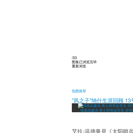
/33
图集已浏览完毕
重新浏览
悦图推荐
"风之子"纳什生涯回顾 1
揭幕战趣谈:勇士两将超库里 滑
艾拉-温德曼是《太阳哨