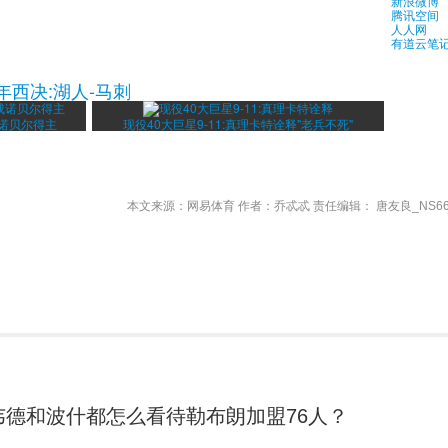
新浪微博
腾讯空间
人人网
有道云笔
年西决:湖人-马刺
成诺贝尔得主
现役40大巨星9-11:真理卡特诠释"老兵不死"
本文来源：网易体育 作者：乔忒忒 责任编辑： 唐友良_NS66
韦德和波什都怎么看待勒布朗加盟76人？