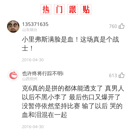
135371635
760
山东烟台
小里弗斯满脸是血！这场真是个战
士！
2016-04-30
也许终将行踪不明i
613
山西朔州
克6真的是拼的都体能透支了 真男人
以后不黑小李了 最后伤口又爆开了
没暂停依然坚持比赛 输了以后 哭的
血和泪混在一起
2016-04-30