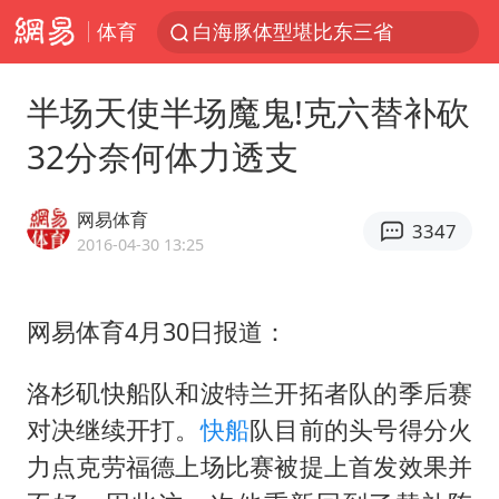
体育
白海豚体型堪比东三省
24小时不关空调 电费反而更低？
半场天使半场魔鬼!克六替补砍
山东财大教授刘海明逝世 终年38岁
32分奈何体力透支
美国退回1000亿美元关税
顾客结账把钱扔地上 服务员霸气扔回
网易体育
3347
李亚鹏向地铁吐血女孩捐99999元
2016-04-30 13:25
香港殿堂级填词人黎彼得因病离世 终年76岁
网易体育4月30日报道：
台风白海豚或在华东沿海登陆
“银行午休1.5小时”留个窗口行不行
洛杉矶快船队和波特兰开拓者队的季后赛
41岁女子为鼓励女儿考上985研究生
对决继续开打。
快船
队目前的头号得分火
沙特否认与胡塞武装举行会谈
力点克劳福德上场比赛被提上首发效果并