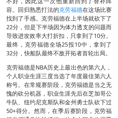
如何把百年大党建设得更加坚强有力
不好，因此这一次他重新回到了替补阵
容。回归熟悉打法的
克劳福德
在这场比赛
乘客脱鞋散发异味 司机提醒反被怼
找到了手感。克劳福德在上半场就砍下了
日本籍女网红在韩直播时自杀身亡
22分，但是下半场因为体力透支的问题而
太阳表面最高分辨率图像来了
导致进攻效率大打折扣，只拿到了10分。
余承东口误将24999元电脑报成2499
最终，克劳福德全场25投10中，拿到了
总书记关心百姓身边这些民生大事
32分，快船队最终不敌开拓者首轮出局。
克劳福德是NBA历史上最出色的第六人，
个人职业生涯三度当选了年度最佳第六人
称号。在常规赛阶段，克劳福德是当之无
愧的砍分机器，职业生涯先后在芝加哥公
牛队、纽约尼克斯队和金州勇士队砍下过
50+得分。然而，在季后赛阶段，克劳福