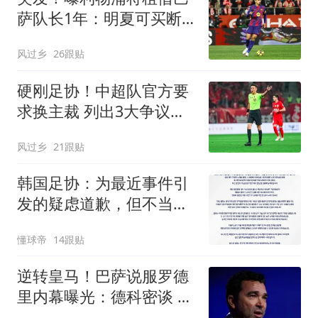
萨队长1年：明夏可买断
曾被查出心理问题
风过乡
26跟贴
硬刚足协！中超队官方要
求换主裁 列出3大争议比
赛：鲁能全上榜
风过乡
21跟贴
韩国足协：为最近事件引
发的疑虑道歉，但不当行
为从未发生
懂球帝
14跟贴
逆转皇马！巴萨说服罗德
里内幕曝光：德科密谈 弗
里克多次打电话