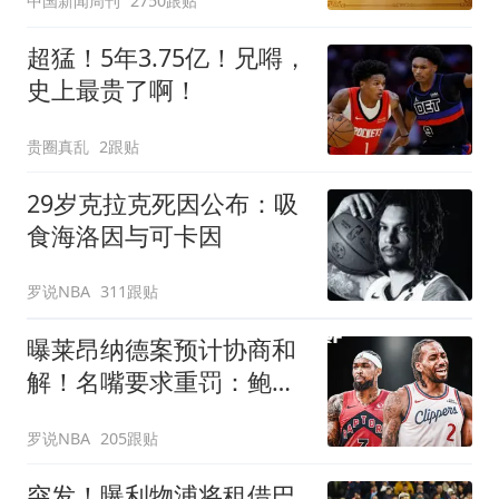
中国新闻周刊
2750跟贴
超猛！5年3.75亿！兄嘚，
史上最贵了啊！
贵圈真乱
2跟贴
29岁克拉克死因公布：吸
食海洛因与可卡因
罗说NBA
311跟贴
曝莱昂纳德案预计协商和
解！名嘴要求重罚：鲍尔
默和小卡都该禁赛一年
罗说NBA
205跟贴
突发！曝利物浦将租借巴