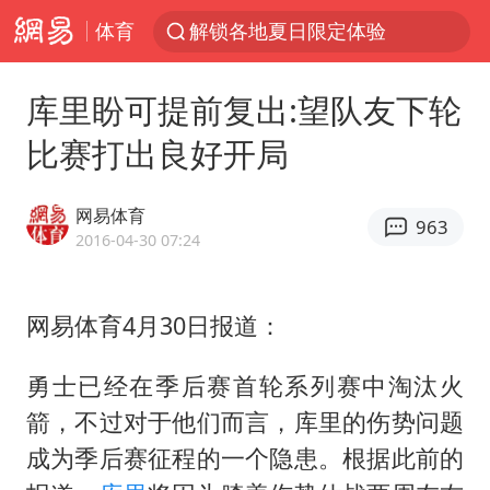
体育
解锁各地夏日限定体验
视频丨中国东方电气集团原党组副书记、董事宋致远被查
库里盼可提前复出:望队友下轮
四川宜宾市珙县发生3.4级地震
比赛打出良好开局
台风白海豚闭眼浙江上海处于危险半圆
白海豚将正面袭击贯穿浙江
网易体育
963
香港宏福苑火灾或由烟头引起
2016-04-30 07:24
中国父女泰国骑摩托车坠崖1死1伤
网易体育4月30日报道：
浙江台州《告全体市民书》
网约车司机充电时猝死保险拒赔
勇士已经在季后赛首轮系列赛中淘汰火
周末打虎 宋致远被查
箭，不过对于他们而言，库里的伤势问题
郑丽文：台湾从来没有“独立”过
成为季后赛征程的一个隐患。根据此前的