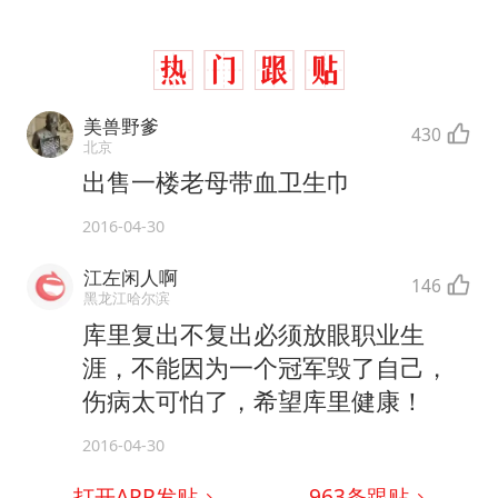
美兽野爹
430
北京
出售一楼老母带血卫生巾
2016-04-30
江左闲人啊
146
黑龙江哈尔滨
库里复出不复出必须放眼职业生
涯，不能因为一个冠军毁了自己，
伤病太可怕了，希望库里健康！
2016-04-30
打开APP发贴
963
条跟贴