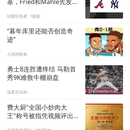
基，Fried和Mahle先发谁
能终结连胜？
绿茵狂热者
1跟贴
“暮年库里还能否创造奇
迹”
人间闲散客
勇士8连胜遭终结 马勒首
秀9K难救牛棚崩盘
温柔且自由
费大厨"全国小炒肉大
王"称号被指凭视频评出
官方回应