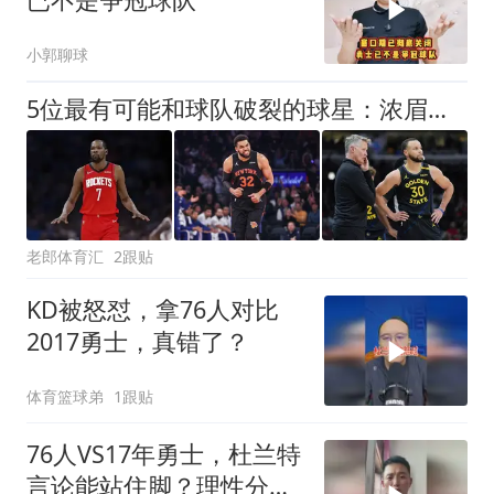
小郭聊球
5位最有可能和球队破裂的球星：浓眉等20场，库里能终老勇士吗
老郎体育汇
2跟贴
KD被怒怼，拿76人对比
2017勇士，真错了？
体育篮球弟
1跟贴
76人VS17年勇士，杜兰特
言论能站住脚？理性分析