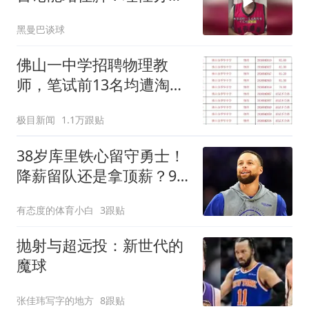
勇士有多强
黑曼巴谈球
佛山一中学招聘物理教
师，笔试前13名均遭淘
汰？教育局：已叫停招
极目新闻
1.1万跟贴
聘，成立调查组全面核查
38岁库里铁心留守勇士！
降薪留队还是拿顶薪？9
月见分晓
有态度的体育小白
3跟贴
抛射与超远投：新世代的
魔球
张佳玮写字的地方
8跟贴