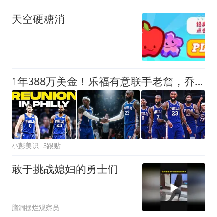
天空硬糖消
1年388万美金！乐福有意联手老詹，乔治大交易的含金量还在提升
小彭美识
3跟贴
敢于挑战媳妇的勇士们
脑洞摆烂观察员