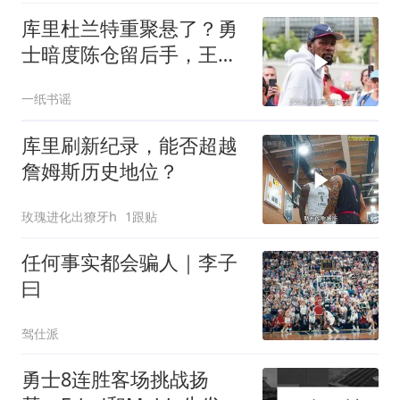
库里杜兰特重聚悬了？勇
士暗度陈仓留后手，王朝
2.0要来了
一纸书谣
库里刷新纪录，能否超越
詹姆斯历史地位？
玫瑰进化出獠牙h
1跟贴
任何事实都会骗人｜李子
曰
驾仕派
勇士8连胜客场挑战扬