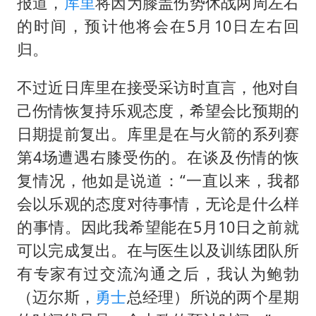
刘浩存百花奖开幕式红裙起舞
报道，
库里
将因为膝盖伤势休战两周左右
的时间，预计他将会在5月10日左右回
女子网购名牌包发现是自己丢的那只
归。
女儿为争财产堵门阻挠父亲出殡
万岁山接盘烂尾恒大文旅城
不过近日库里在接受采访时直言，他对自
戚薇谈把脸交给AI
己伤情恢复持乐观态度，希望会比预期的
日期提前复出。库里是在与火箭的系列赛
多个明星演唱会取消
第4场遭遇右膝受伤的。在谈及伤情的恢
习近平心系体育强国建设
复情况，他如是说道：“一直以来，我都
会以乐观的态度对待事情，无论是什么样
的事情。因此我希望能在5月10日之前就
可以完成复出。在与医生以及训练团队所
有专家有过交流沟通之后，我认为鲍勃
（迈尔斯，
勇士
总经理）所说的两个星期