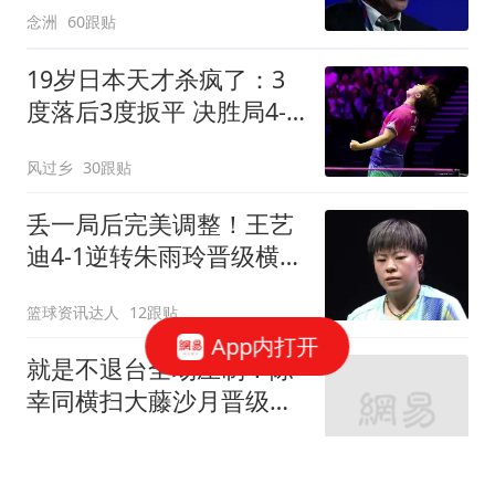
念洲
60跟贴
19岁日本天才杀疯了：3
度落后3度扳平 决胜局4-8
后轰7-0逆转进4强
风过乡
30跟贴
丢一局后完美调整！王艺
迪4-1逆转朱雨玲晋级横滨
冠军赛四强！
篮球资讯达人
12跟贴
App内打开
就是不退台全场压制！陈
幸同横扫大藤沙月晋级横
滨冠军赛四强！
篮球资讯达人
3跟贴