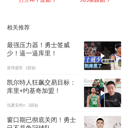
相关推荐
最强压力器！勇士签威
少！逼一逼库里！
篮球盛世
2跟贴
凯尔特人狂飙交易目标：
库里+约基奇加盟！
浅夏安然n
2跟贴
窗口期已彻底关闭！勇士
已不是争冠球队