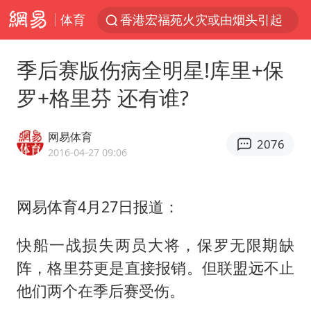
体育
香港宏福苑火灾或由烟头引起
网约车司机充电时猝死保险拒赔
季后赛版伤病全明星!库里+保
中国父女泰国骑摩托车坠崖1死1伤
罗+格里芬 还有谁?
周末打虎 宋致远被查
白海豚将正面袭击贯穿浙江
网易体育
2076
浙江台州《告全体市民书》
2016-04-27 09:06
多个明星演唱会取消
网易体育4月27日报道：
四川宜宾市珙县发生3.4级地震
上半年国内居民出游人次34.63亿
快船一战损失两员大将，保罗无限期缺
刘浩存百花奖开幕式红裙起舞
阵，格里芬更是直接报销。但联盟远不止
店主称换“青海拉面”招牌后生意更好
他们两个在季后赛受伤。