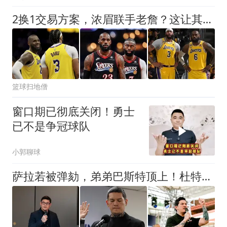
2换1交易方案，浓眉联手老詹？这让其他队怎么打
篮球扫地僧
窗口期已彻底关闭！勇士
已不是争冠球队
小郭聊球
萨拉若被弹劾，弟弟巴斯特顶上！杜特尔特家族备好B计划