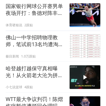
国家银行网球公开赛男单
夜场开打：鲁德对阵丰塞
卡
体育硬核说
2跟贴
佛山一中学招聘物理教
师，笔试前13名均遭淘
汰？教育局：已叫停招
极目新闻
1.0万跟贴
聘，成立调查组全面核查
哈登越打越保守真相曝
光！从火箭老大沦为拼
图，不全是伤病
小七说篮球
4跟贴
WTT最大争议判罚！陈熠
伤病暂停遭驳回合理吗？