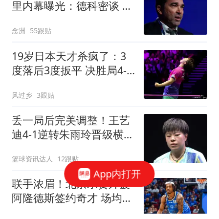
里内幕曝光：德科密谈 弗
里克多次打电话
念洲
55跟贴
19岁日本天才杀疯了：3
度落后3度扳平 决胜局4-8
后轰7-0逆转进4强
风过乡
3跟贴
丢一局后完美调整！王艺
迪4-1逆转朱雨玲晋级横滨
冠军赛四强！
篮球资讯达人
12跟贴
App内打开
联手浓眉！北京水货外援
阿隆德斯签约奇才 场均仅
6.3分告别CBA