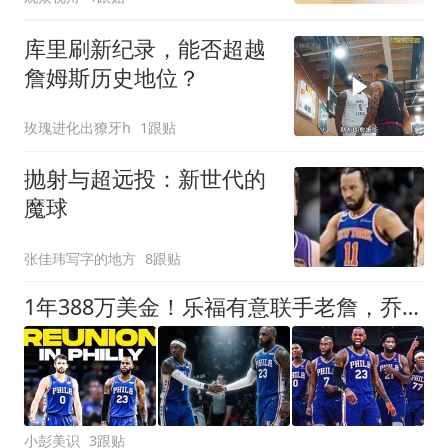
库里刷新纪录，能否超越
詹姆斯历史地位？
玫瑰进化出獠牙h
1跟贴
抛射与超远投：新世代的
魔球
张佳玮写字的地方
8跟贴
1年388万美金！乐福有意联手老詹，乔治大交易的含金量还在提升
小彭美识
3跟贴