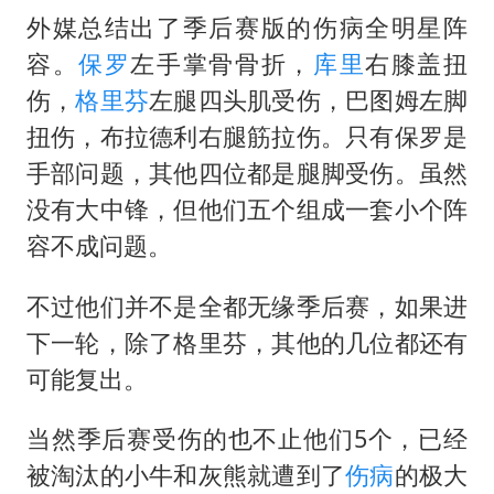
泰国初中生饮弹自尽前开了26枪
外媒总结出了季后赛版的伤病全明星阵
“准2万亿”之城点名支持三所大学
容。
保罗
左手掌骨骨折，
库里
右膝盖扭
万岁山接盘烂尾恒大文旅城
伤，
格里芬
左腿四头肌受伤，巴图姆左脚
张本智和：零封向鹏不意外
扭伤，布拉德利右腿筋拉伤。只有保罗是
习近平心系体育强国建设
手部问题，其他四位都是腿脚受伤。虽然
没有大中锋，但他们五个组成一套小个阵
容不成问题。
不过他们并不是全都无缘季后赛，如果进
下一轮，除了格里芬，其他的几位都还有
可能复出。
当然季后赛受伤的也不止他们5个，已经
被淘汰的小牛和灰熊就遭到了
伤病
的极大