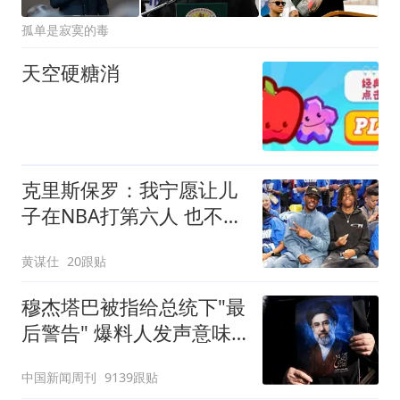
孤单是寂寞的毒
天空硬糖消
克里斯保罗：我宁愿让儿
子在NBA打第六人 也不愿
让他去巴萨踢首发
黄谋仕
20跟贴
穆杰塔巴被指给总统下"最
后警告" 爆料人发声意味
深长
中国新闻周刊
9139跟贴