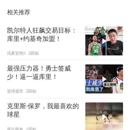
相关推荐
凯尔特人狂飙交易目标：
库里+约基奇加盟！
浅夏安然n
2跟贴
最强压力器！勇士签威
少！逼一逼库里！
篮球盛世
2跟贴
克里斯·保罗，我最喜欢的
球星
观众视角
1跟贴