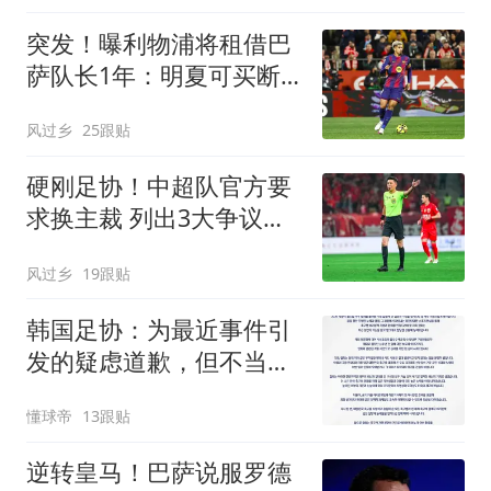
突发！曝利物浦将租借巴
萨队长1年：明夏可买断
曾被查出心理问题
风过乡
25跟贴
硬刚足协！中超队官方要
求换主裁 列出3大争议比
赛：鲁能全上榜
风过乡
19跟贴
韩国足协：为最近事件引
发的疑虑道歉，但不当行
为从未发生
懂球帝
13跟贴
逆转皇马！巴萨说服罗德