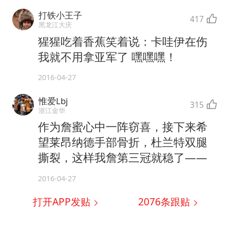
打铁小王子
417
黑龙江大庆
猩猩吃着香蕉笑着说：卡哇伊在伤
我就不用拿亚军了 嘿嘿嘿！
2016-04-27
惟爱Lbj
315
浙江金华
作为詹蜜心中一阵窃喜，接下来希
望莱昂纳德手部骨折，杜兰特双腿
撕裂，这样我詹第三冠就稳了——
2016-04-27
打开APP发贴
2076
条跟贴