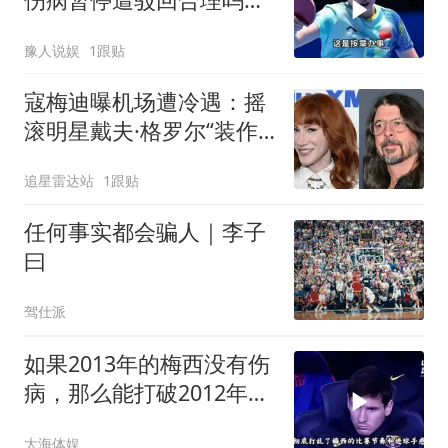
国乒名宿给出答案
豫人说娱
1跟贴
寇梅迪曝机场遭冷遇：摇
滚明星戴夫·格罗尔“装作
不认识我”引热议
追星雷达站
1跟贴
任何事实都会骗人｜李子
曰
驾仕派
如果2013年的梅西没有伤
病，那么能打破2012年自
己91球的记录吗
大海体娱