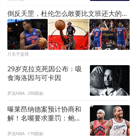
倒反天罡，杜伦怎么敢要比文班还大的合同？
只关于篮球
29岁克拉克死因公布：吸
食海洛因与可卡因
罗说NBA
290跟贴
曝莱昂纳德案预计协商和
解！名嘴要求重罚：鲍尔
默和小卡都该禁赛一年
罗说NBA
170跟贴