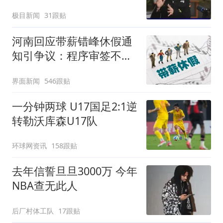
不易”，称自己买衣服80%
极目新闻
31跟贴
都在淘宝
河南回应带薪错峰休假通
知引争议：程序审签不规
范，待修改后予以印发
界面新闻
546跟贴
一分钟两球 U17国足2:1逆
转勒沃库森U17队
环球网资讯
158跟贴
去年信誓旦旦3000万 今年
NBA查无此人
后厂村体工队
17跟贴