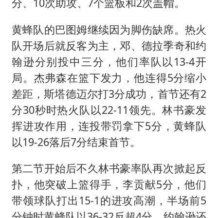
分、10次助攻、7个篮板和2次盖帽。
黄蜂队的巴图姆继续因为脚伤缺席。热火
队开场后就反客为主，邓、德拉季奇和约
翰逊分别投中三分，他们率队以13-4开
局。杰弗森在篮下发力，他连得5分缩小
差距，斯塔德迈尔打3分成功，首节还有2
分30秒时热火队以22-11领先。林书豪发
挥进攻作用，连投带罚拿下5分，黄蜂队
以19-26落后7分结束首节。
第二节开始后不久林书豪率队再次掀起反
扑，他突破上篮得手，李贡献5分，他们
带领球队打出15-1的进攻高潮，半场前5
分钟时黄蜂队以36-32反超4分。约翰逊还