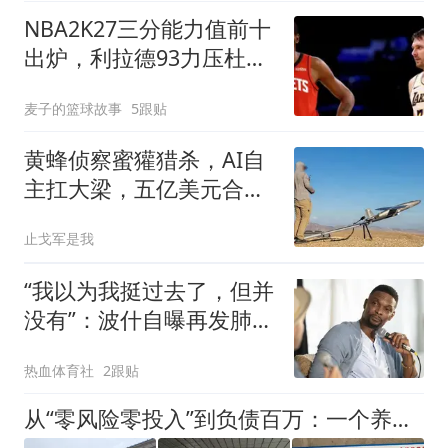
NBA2K27三分能力值前十
出炉，利拉德93力压杜兰
特，第一无悬念
麦子的篮球故事
5跟贴
黄蜂侦察蜜獾猎杀，AI自
主扛大梁，五亿美元合同
加速列装
止戈军是我
“我以为我挺过去了，但并
没有”：波什自曝再发肺栓
塞，差点没命住院一周
热血体育社
2跟贴
从“零风险零投入”到负债百万：一个养牛项目崩盘后，谁该为农户的贷款买单丨红星调查