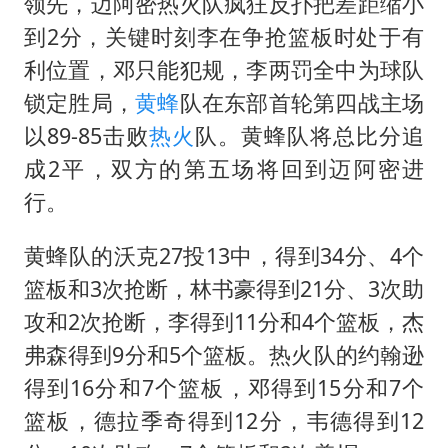
四川宜宾市高县发生4.9级地震
领先，迈阿密热火队疯狂反扑把差距缩小
到2分，关键时刻李在争抢篮板时处于有
江苏发布台风蓝色预警
利位置，邓只能犯规，李两罚全中为球队
“立秋的第一杯奶茶”又爆单了
锁定胜局，
黄蜂
队在东部首轮第四战主场
陕西省委书记赶赴柞水县杏坪镇
以89-85击败
热火
队。黄蜂队将总比分追
女孩摆摊卖菌子时收到北大通知书
成2平，双方的第五场将回到迈阿密进
东方之约 相约未来
行。
黄蜂队的沃克27投13中，得到34分、4个
篮板和3次抢断，林书豪得到21分、3次助
攻和2次抢断，李得到11分和4个篮板，杰
弗森得到9分和5个篮板。热火队的约翰逊
得到16分和7个篮板，邓得到15分和7个
篮板，德拉季奇得到12分，韦德得到12