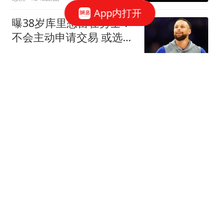
App内打开
曝38岁库里想留在勇士！
不会主动申请交易 或选择
降薪帮助球队
罗说NBA
653跟贴
无缘首进大师赛16强！商
竣程遭逆转惜败19号种
子，止步蒙特利尔第3轮
全景体育V
42跟贴
官方：大巴黎从摩纳哥签
下阿克利乌什；据悉转会
费5000万欧
懂球帝
11跟贴
每体：马竞正在引进罗梅