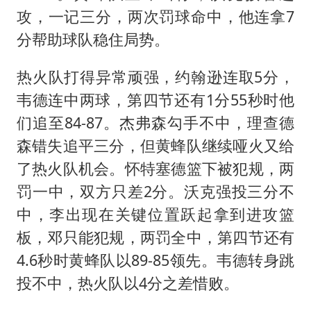
攻，一记三分，两次罚球命中，他连拿7
分帮助球队稳住局势。
热火队打得异常顽强，约翰逊连取5分，
韦德连中两球，第四节还有1分55秒时他
们追至84-87。杰弗森勾手不中，理查德
森错失追平三分，但黄蜂队继续哑火又给
了热火队机会。怀特塞德篮下被犯规，两
罚一中，双方只差2分。沃克强投三分不
中，李出现在关键位置跃起拿到进攻篮
板，邓只能犯规，两罚全中，第四节还有
4.6秒时黄蜂队以89-85领先。韦德转身跳
投不中，热火队以4分之差惜败。