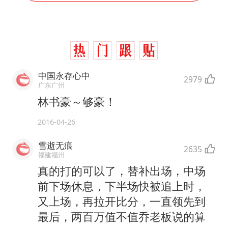
中国永存心中
2979
广东广州
林书豪～够豪！
2016-04-26
雪逝无痕
2635
福建福州
真的打的可以了，替补出场，中场
前下场休息，下半场快被追上时，
又上场，再拉开比分，一直领先到
最后，两百万值不值乔老板说的算