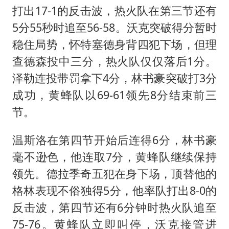
打出17-1的反击波，热火队在第三节还有
5分55秒时追至56-58。沃克突破得分暂时
稳住局势，怀特塞德身背四犯下场，但理
查德森投中三分，热火队仅仅落后1分。
泽勒连投带罚拿下4分，林书豪突破打3分
成功，黄蜂队以69-61领先8分结束前三
节。
温斯洛在第四节开始后连得6分，林书豪
毫不逊色，他连取7分，黄蜂队继续保持
领先。德拉季奇五犯在身下场，顶替他的
格林表现不俗独得5分，他率队打出8-0的
反击波，第四节还有6分钟时热火队追至
75-76。黄蜂队立即叫停，沃克接管进