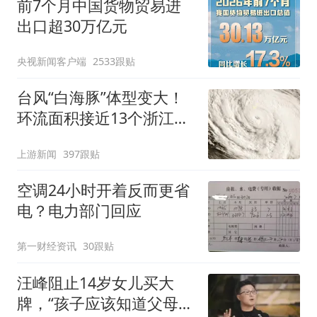
前7个月中国货物贸易进
出口超30万亿元
央视新闻客户端
2533跟贴
台风“白海豚”体型变大！
环流面积接近13个浙江那
么大
上游新闻
397跟贴
空调24小时开着反而更省
电？电力部门回应
第一财经资讯
30跟贴
汪峰阻止14岁女儿买大
牌，“孩子应该知道父母的