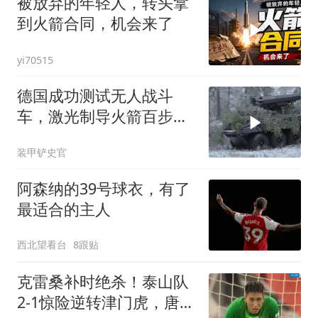
被放弃的年轻人，转头拿
到火箭合同，机会来了
yi70515
德国成功测试无人战斗
车，激光制导火箭百步穿
杨
装甲铲史官
阿森纳的39号球衣，有了
最适合的主人
西北望看台
8跟贴
克雷桑补时绝杀！泰山队
2-1惊险逆转津门虎，唐田