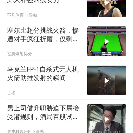
不凡体育
1跟贴
塞尔比超分挑战火箭，惨
遭对手疯狂折磨，仅剩黑
球也上台裁判懵了
左脚爆射得分
乌克兰FP-1自杀式无人机
火箭助推发射的瞬间
古姿
男上司借升职胁迫下属接
受潜规则，酒局百般试
探，孙心悄悄录音留证，
果皮聊娱乐R
3跟贴