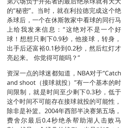
5万小车卖不动 微型代步车集体遇冷
第六场负于开拓者的最后绝杀球就有天大
的“秘密”。当时，就在利拉德完成这个绝
4.2平卫生间补漏注胶花1.55万
杀球后，一个在休斯敦家中看球的同行马
三预警齐发 11个省份有大到暴雨
上给我发来信息：“这绝对不是一个好
“还不如不放假”
球！想想只剩下0.9秒，他接球，转身，
从科技创新看开局起步的时与势
出手后还富裕0.1秒到0.2秒，然后红灯才
亮起来。 你觉得可能吗？”
资深一点的球迷都知道，NBA对于“Catch
and shoot（接球就投）”有一个基本的时
间限制，就是时间至少剩下0.3秒，低于
这个时间不可能存在接球就投的可能性，
除非是补篮。2004年西部半决赛第五场，
费舍尔最后0.4秒绝杀帮助湖人击败马