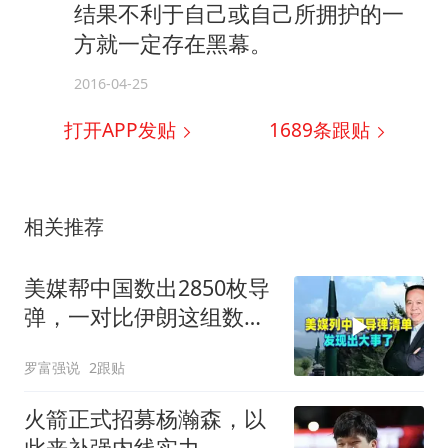
结果不利于自己或自己所拥护的一
方就一定存在黑幕。
2016-04-25
打开APP发贴
1689
条跟贴
相关推荐
美媒帮中国数出2850枚导
弹，一对比伊朗这组数
据，发现出大事了
罗富强说
2跟贴
火箭正式招募杨瀚森，以
此来补强内线实力