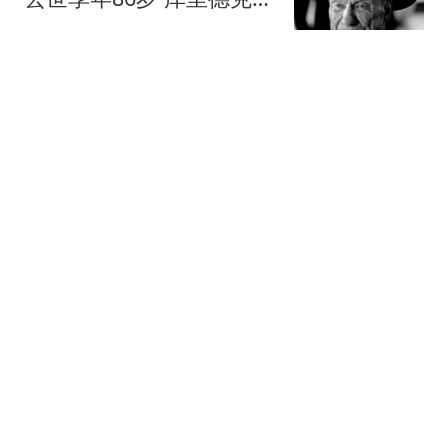
契奇等人发声悼念
罗说NBA
168跟贴
50岁奥沙利文：中国是最
棒的国家，永远都喜欢这
里，余生会常来
风过乡
134跟贴
两连胜！中国女篮逆转非
洲冠军，张子宇23+13，
王思雨9+5+3
中国篮坛快讯
515跟贴
0-0，河南队闷平西海岸，
古斯塔沃+何超射门中横
梁，郑智又吃黄牌
替补席看球
44跟贴