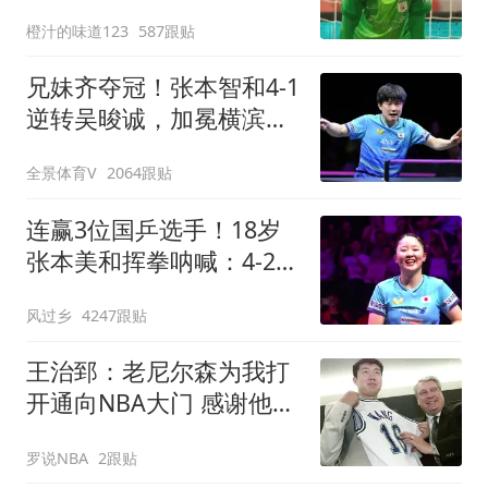
上任后两连胜
橙汁的味道123
587跟贴
兄妹齐夺冠！张本智和4-1
逆转吴晙诚，加冕横滨冠
军赛男单冠军
全景体育V
2064跟贴
连赢3位国乒选手！18岁
张本美和挥拳呐喊：4-2击
败陈幸同 主场夺冠
风过乡
4247跟贴
王治郅：老尼尔森为我打
开通向NBA大门 感谢他对
中国篮球无私支持
罗说NBA
2跟贴