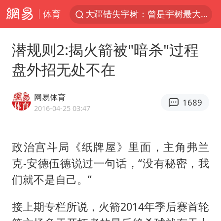
体育
大疆错失宇树：曾是宇树最大外部股东
路虎卫士110 HSE限时降价
潜规则2:揭火箭被"暗杀"过程
我国发现稀散金属独立新矿物——乌斯河锗矿
盘外招无处不在
上海鼓励居家办公
马云现身新疆巴音布鲁克草原
网易体育
1689
部分银行上调存款利率
2016-04-25 03:47
新疆生产建设兵团生态环境局原局长被查
政治宫斗局《纸牌屋》里面，主角弗兰
朱一龙的鼻子怎么了
克-安德伍德说过一句话，“没有秘密，我
费大厨口号更改 不再宣传小炒肉大王
们就不是自己。”
周星驰妈妈现身香港首映礼
上海地铁4条线路全线停运
接上期专栏所说，火箭2014年季后赛首轮