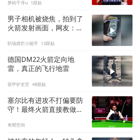
梦屿千寻u
1跟贴
男子相机被烧焦，拍到了
火箭发射画面，网友：从
来没有见过这个视角和清
职场摆烂小能手
13跟贴
晰度
德国DM22火箭定向地
雷，真正的飞行地雷
装甲铲史官
48跟贴
塞尔比有进攻不打偏要防
守！最终火箭直接教做
人，结局彻底舒服！
奇聞空间