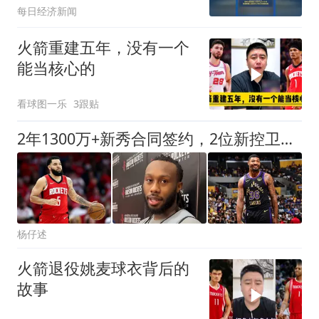
每日经济新闻
火箭重建五年，没有一个
能当核心的
看球图一乐
3跟贴
2年1300万+新秀合同签约，2位新控卫加入火箭，谢泼德变输家？
杨仔述
火箭退役姚麦球衣背后的
故事