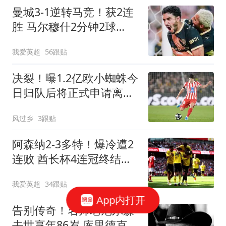
曼城3-1逆转马竞！获2连
胜 马尔穆什2分钟2球
8000万飞翼助攻双响
我爱英超
56跟贴
决裂！曝1.2亿欧小蜘蛛今
日归队后将正式申请离队
马竞：2亿也不卖
风过乡
3跟贴
阿森纳2-3多特！爆冷遭2
连败 酋长杯4连冠终结
4000万新援独造2球
我爱英超
34跟贴
App内打开
告别传奇！名帅老尼尔森
去世享年86岁 库里德克东