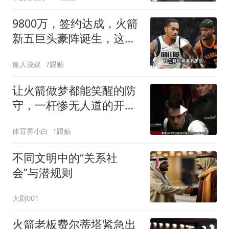
例会当众曝光让对方身败
名裂
9800万，签约达成，火箭
新五巨头豪阵诞生，这让
其他队还怎么打
豫人说娱
7跟贴
让火箭做梦都能笑醒的防
守，一杆惨无人道的开
球，狂赚22分
体育界小白
1跟贴
不同文明中的“关系社
会”与潜规则
大尉001
火箭老板费尔蒂塔紧急出