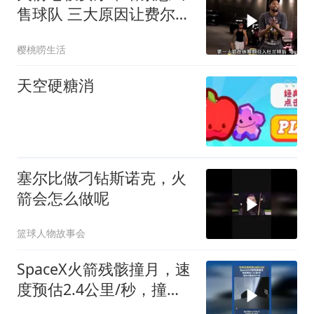
售球队 三大原因让费尔蒂
塔感到无奈
樱桃唠生活
天空硬糖消
塞尔比做刁钻斯诺克，火
箭会怎么做呢
篮球人物故事会
SpaceX火箭残骸撞月，速
度预估2.4公里/秒，撞击
坑直径约27米