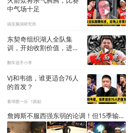
火箭众将杀气腾腾，比赛
中气场十足
搞笑脑洞研究所
东契奇组织湖人全队集
训，开始收割价值，进行
服从性测试
翻车选手小李
VJ和韦德，谁更适合76人
的首发？
看球图一乐
1跟贴
詹姆斯不服西强东弱的论调！但15季输14次的数据 到底打不打脸？