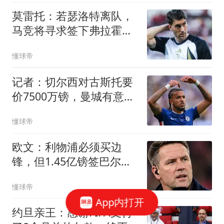
莫雷托：若瑟洛特离队，
马竞将寻求签下弗拉霍维
奇
懂球帝
记者：切尔西对古斯托要
价7500万镑，曼城有意但
认为要价过高
懂球帝
欧文：利物浦必须买边
锋，但1.45亿镑签巴尔科
拉太离谱
懂球帝
App内打开
约旦亲王：感谢FIFA支付