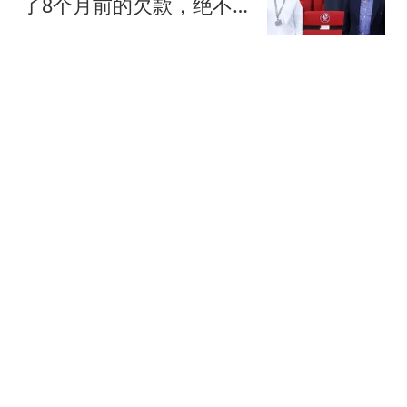
了8个月前的欠款，绝不
支持因凡蒂诺
懂球帝
每体：阿尔瓦雷斯仍想去
巴萨，世界杯期间已与西
蒙尼会面
懂球帝
每体：巴萨追萨利纳斯陷
停滞，桑坦德要价1600万
欧
懂球帝
意媒：佩里西奇已向国米
自荐，可能成为补强边路
的临时方案