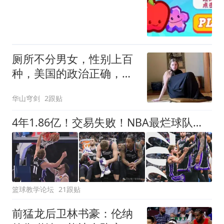
厕所不分男女，性别上百
种，美国的政治正确，正
毁掉下一代
华山穹剑
2跟贴
4年1.86亿！交易失败！NBA最烂球队砸手里
篮球教学论坛
21跟贴
前猛龙后卫林书豪：伦纳