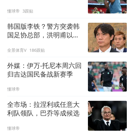
懂球帝
3跟贴
韩国版李铁？警方突袭韩
国足协总部，洪明甫以犯
罪嫌疑人身份被传唤
全景体育V
186跟贴
外媒：伊万-托尼本周六回
归吉达国民备战新赛季
懂球帝
全市场：拉涅利或任意大
利队领队，巴乔等成候选
懂球帝