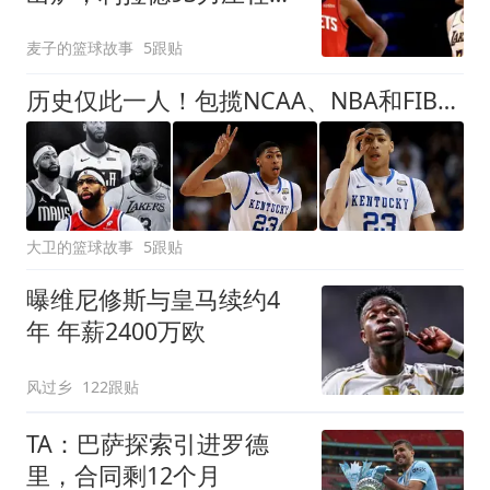
特，第一无悬念
麦子的篮球故事
5跟贴
历史仅此一人！包揽NCAA、NBA和FIBA冠军大满贯，他是真正的赢家
大卫的篮球故事
5跟贴
曝维尼修斯与皇马续约4
年 年薪2400万欧
风过乡
122跟贴
TA：巴萨探索引进罗德
里，合同剩12个月