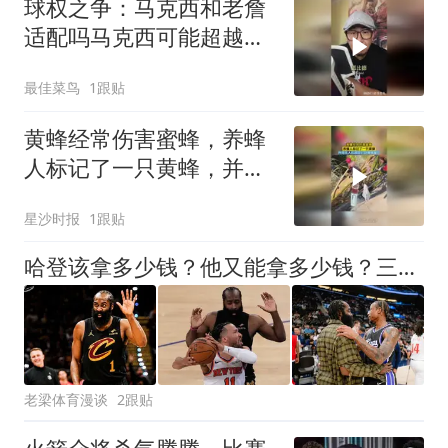
球权之争：马克西和老詹
适配吗马克西可能超越韦
德欧文
最佳菜鸟
1跟贴
黄蜂经常伤害蜜蜂，养蜂
人标记了一只黄蜂，并用
无人机跟踪它到黄蜂巢穴
星沙时报
1跟贴
哈登该拿多少钱？他又能拿多少钱？三个方面剖析，答案有些意外
老梁体育漫谈
2跟贴