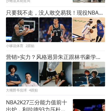
沙雕道具制造局
只要我不走，没人敢交易我！现役NBA这5人正是如此
小哆说体育
2跟贴
营销>实力？风格迥异朱正跟林书豪学什么 他会是男篮最强后卫吗
大嘴爵爷侃球
4跟贴
NBA2K27三分能力值前十
出炉，利拉德93力压杜兰