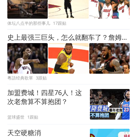
体坛八点半的那些事儿
17跟贴
史上最强三巨头，怎么就翻车了？詹姆斯8分释兵权的原因是什么？
粵語经典歌單
3跟贴
加盟费城！四星76人！这
次老詹算不算抱团？
篮球盛世
1跟贴
天空硬糖消