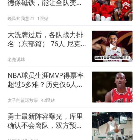
德像磁铁，能让全队变得
更好
晚风知我意21
1跟贴
大洗牌过后，各队战力排
名（东部篇） 76人 尼克
斯 奇才
老楚说球
NBA球员生涯MVP得票率
超过5多难？历史仅6人做
到，乔丹第二
麦子的篮球故事
42跟贴
勇士最新阵容曝光，库里
确认不会离队，双方预计
达成1.3亿续约