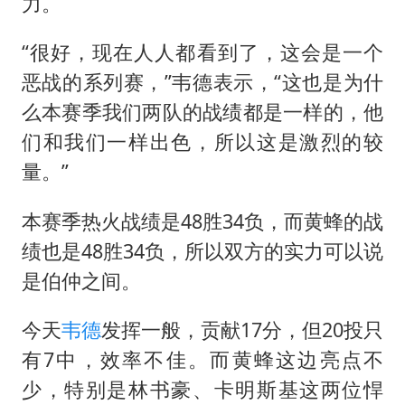
外交部发言人就广岛核爆81周年等答记者问
力。
中国“五箭齐发”反制美国
“很好，现在人人都看到了，这会是一个
首次证实！“胶球”存在
恶战的系列赛，”韦德表示，“这也是为什
感觉全东北都在等7号
么本赛季我们两队的战绩都是一样的，他
泰国一女公务员妆容引争议 本人回应
们和我们一样出色，所以这是激烈的较
量。”
奋进开新局 实干挑大梁
本赛季热火战绩是48胜34负，而黄蜂的战
绩也是48胜34负，所以双方的实力可以说
是伯仲之间。
今天
韦德
发挥一般，贡献17分，但20投只
有7中，效率不佳。而黄蜂这边亮点不
少，特别是林书豪、卡明斯基这两位悍