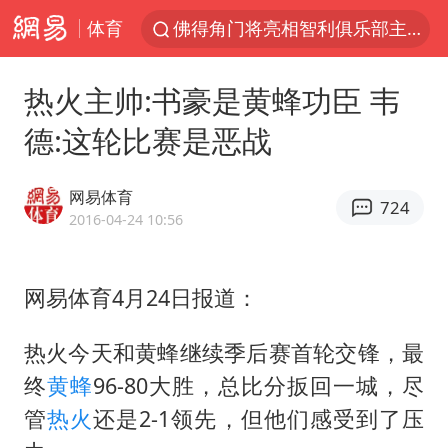
体育
佛得角门将亮相智利俱乐部主场
中方回应是否在太平洋海底开采稀土
热火主帅:书豪是黄蜂功臣 韦
台风白海豚影响中国已成定局
德:这轮比赛是恶战
看守所辅警收受10万获刑1年
U17国足1分钟轰2球
网易体育
724
宇树科技发行价格150.80元/股
2016-04-24 10:56
今年已有4位周星驰电影配角去世
网易体育4月24日报道：
五粮液渠道价一箱上涨近百元
法国将禁止“未经同意的电话营销”
热火今天和黄蜂继续季后赛首轮交锋，最
我国编制完成新版全月地质图
终
黄蜂
96-80大胜，总比分扳回一城，尽
深圳地面沉降致车辆损坏系谣言
管
热火
还是2-1领先，但他们感受到了压