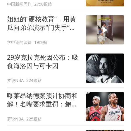
中国新闻周刊
2750跟贴
姐姐的“硬核教育”，用黄
瓜向弟弟演示“门夹手”，
网友：果然言传不如身
学申论的谈妹
19跟贴
教！
29岁克拉克死因公布：吸
食海洛因与可卡因
罗说NBA
324跟贴
曝莱昂纳德案预计协商和
解！名嘴要求重罚：鲍尔
默和小卡都该禁赛一年
罗说NBA
225跟贴