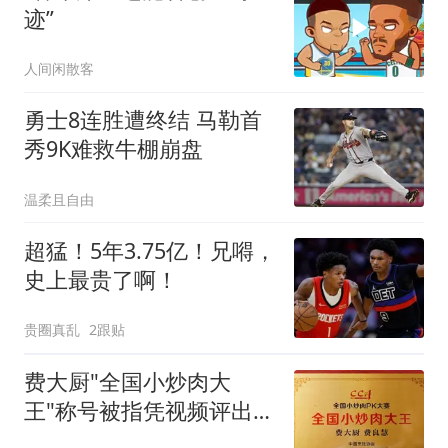
迹”
人间闲散客
勇士8连胜遭终结 马勒首
秀9K难救牛棚崩盘
温柔且自由
超猛！5年3.75亿！兄嘚，
史上最贵了啊！
贵圈真乱
2跟贴
费大厨"全国小炒肉大
王"称号被指凭视频评出
官方回应