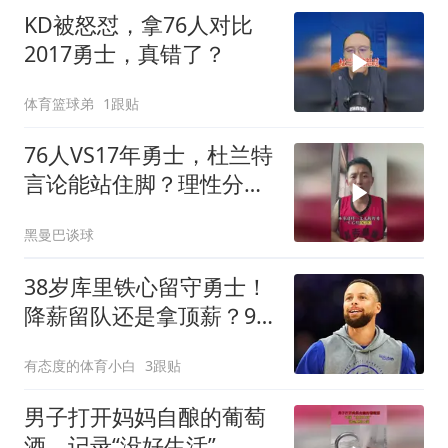
KD被怒怼，拿76人对比
2017勇士，真错了？
体育篮球弟
1跟贴
76人VS17年勇士，杜兰特
言论能站住脚？理性分析
勇士有多强
黑曼巴谈球
38岁库里铁心留守勇士！
降薪留队还是拿顶薪？9
月见分晓
有态度的体育小白
3跟贴
男子打开妈妈自酿的葡萄
酒，记录“没好生活”，这