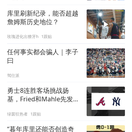
库里刷新纪录，能否超越
詹姆斯历史地位？
玫瑰进化出獠牙h
1跟贴
任何事实都会骗人｜李子
曰
驾仕派
勇士8连胜客场挑战扬
基，Fried和Mahle先发谁
能终结连胜？
绿茵狂热者
1跟贴
“暮年库里还能否创造奇