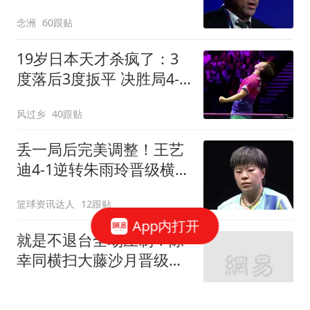
里克多次打电话
念洲
60跟贴
19岁日本天才杀疯了：3
度落后3度扳平 决胜局4-8
后轰7-0逆转进4强
风过乡
40跟贴
丢一局后完美调整！王艺
迪4-1逆转朱雨玲晋级横滨
冠军赛四强！
篮球资讯达人
12跟贴
App内打开
就是不退台全场压制！陈
幸同横扫大藤沙月晋级横
滨冠军赛四强！
篮球资讯达人
5跟贴