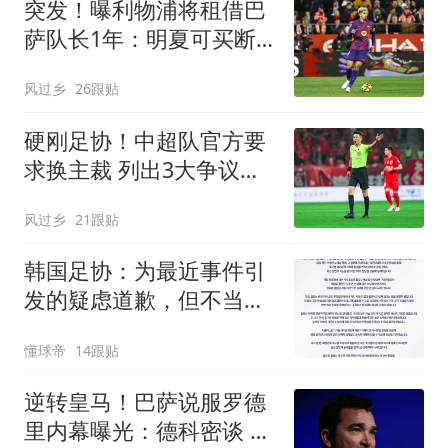
突发！曝利物浦将租借巴
萨队长1年：明夏可买断
曾被查出心理问题
风过乡
26跟贴
硬刚足协！中超队官方要
求换主裁 列出3大争议比
赛：鲁能全上榜
风过乡
21跟贴
韩国足协：为最近事件引
发的疑虑道歉，但不当行
为从未发生
懂球帝
14跟贴
逆转皇马！巴萨说服罗德
里内幕曝光：德科密谈 弗