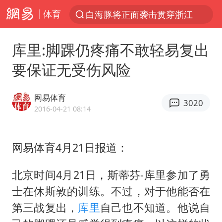
白海豚将正面袭击贯穿浙江
体育
解锁各地夏日限定体验
库里:脚踝仍疼痛不敢轻易复出
视频丨中国东方电气集团原党组副书记、董事宋致远被查
台风白海豚闭眼浙江上海处于危险半圆
要保证无受伤风险
女主硬加吻戏短剧已下架
网易体育
3020
男童模仿奥特曼从高处跳下致骨折
2016-04-21 08:14
香港宏福苑火灾或由烟头引起
中国父女泰国骑摩托车坠崖1死1伤
网易体育4月21日报道：
浙江台州《告全体市民书》
北京时间4月21日，斯蒂芬-库里参加了勇
周末打虎 宋致远被查
士在休斯敦的训练。不过，对于他能否在
郑丽文：台湾从来没有“独立”过
第三战复出，
库里
自己也不知道。他说自
黄金创今年来最大单周涨幅