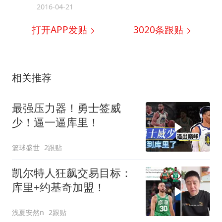
2016-04-21
打开APP发贴
3020
条跟贴
相关推荐
最强压力器！勇士签威
少！逼一逼库里！
篮球盛世
2跟贴
凯尔特人狂飙交易目标：
库里+约基奇加盟！
浅夏安然n
2跟贴