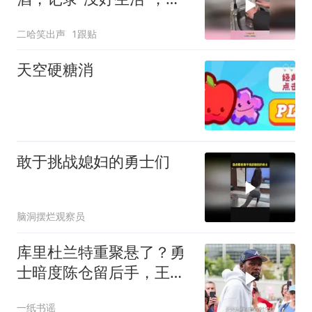
是真勇士啊！
二哈笑出声
1跟贴
天空硬糖消
敢于挑战媳妇的勇士们
脑洞摆烂观察员
库里杜兰特重聚悬了？勇
士暗度陈仓留后手，王朝
2.0要来了
一纸书谣