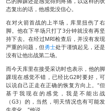
己的脚踝还是感觉得到疼痛，以这样的状
女子网购名牌包发现是自己丢的那只
态复出的话，他感觉没信心。
《给阿嬷的情书》售后来了
在对火箭首战的上半场，库里扭伤了右
多个明星演唱会取消
脚。他在下半场只打了3分钟就没有再坚
万岁山接盘烂尾恒大文旅城
持下去。在经过MRI检查后，并没有发现
女儿为争财产堵门阻挠父亲出殡
严重的问题，但
勇士
处于谨慎起见，还是
制冰厂工人旺季能月入一万三
没有让他出战第二场。
习近平心系体育强国建设
而今天库里在接受采访时也表示，他的脚
踝现在感觉不错，已经比G2时要好，可
以说自己正走在正确的恢复方向上。“但
基于我现在的感觉，我是不能出战
（G3）的，当然，明天情况也有可能发
生变化。”他说。