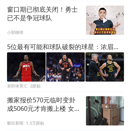
窗口期已彻底关闭！勇士
已不是争冠球队
小郭聊球
5位最有可能和球队破裂的球星：浓眉等20场，库里能终老勇士吗
老郎体育汇
2跟贴
搬家报价570元临时变卦
成5060元才肯搬上楼 女子
傻眼
极目新闻
1.3万跟贴