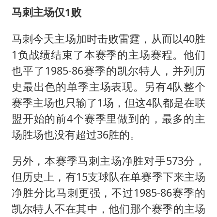
面对面丨蔡磊：与渐冻症抗争 纵使不敌 也不屈服
马刺主场仅1败
NBA传奇教练老尼尔森去世
马刺今天主场加时击败雷霆，从而以40胜
手机真会“偷听”我们说话吗
1负战绩结束了本赛季的主场赛程。他们
加沙约14万栋建筑被完全摧毁
也平了1985-86赛季的凯尔特人，并列历
5万小车卖不动 微型代步车集体遇冷
史最出色的单季主场表现。另有4队整个
赛季主场也只输了1场，但这4队都是在联
“皋”在低处
盟开始的前4个赛季里做到的，最多的主
从科技创新看开局起步的时与势
场胜场也没有超过36胜的。
另外，本赛季马刺主场净胜对手573分，
但历史上，有15支球队在单赛季下来主场
净胜分比马刺更强，不过1985-86赛季的
凯尔特人不在其中，他们那个赛季的主场