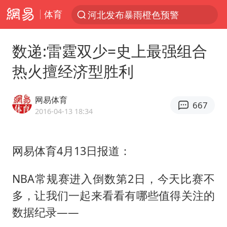
河北发布暴雨橙色预警
体育
台风“白海豚”登陆 各地各部门全力应对
人形机器人第一股
数递:雷霆双少=史上最强组合
多地银行上调存款利率
热火擅经济型胜利
上海地铁4条线路全线停运
网易体育
白海豚路径图
667
2016-04-13 18:34
宇树申购 中一签有望赚20万元
4.2平卫生间补漏注胶花1.55万
网易体育4月13日报道：
武汉3名城管协管员殴打摊主被刑拘
NBA常规赛进入倒数第2日，今天比赛不
律师谈贾冰私人饭局被偷拍
多，让我们一起来看看有哪些值得关注的
男子结婚8年3个女儿都不是亲生
数据纪录——
白海豚可深入内陆制造大范围风雨