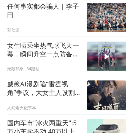
任何事实都会骗人｜李子
曰
驾仕派
女生晒乘坐热气球飞天一
幕，瞬间升空一点防备都
没有
无限鹤壁
34跟贴
戚薇AI漫剧陷“雷霆视
角”争议，大女主人设割
裂，AI创新尝试翻车
人间烟火记事本
国内车市"冰火两重天":5
万小车卖不动 40万以上的