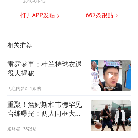
2016-04-13
打开APP发贴
667
条跟贴
相关推荐
雷霆盛事：杜兰特球衣退
役大揭秘
无色的梦x
1跟贴
重聚！詹姆斯和韦德罕见
合练曝光：两人同框大笑
粉碎兄弟决裂传闻
追球者
38跟贴