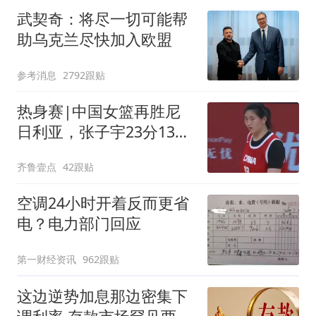
武契奇：将尽一切可能帮
助乌克兰尽快加入欧盟
参考消息
2792跟贴
热身赛|中国女篮再胜尼
日利亚，张子宇23分13篮
板表现抢眼
齐鲁壹点
42跟贴
空调24小时开着反而更省
电？电力部门回应
第一财经资讯
962跟贴
这边逆势加息那边密集下