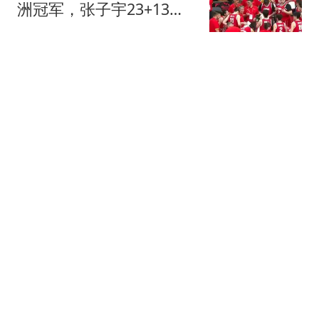
洲冠军，张子宇23+13，
王思雨9+5+3
中国篮坛快讯
458跟贴
0-0，河南队闷平西海岸，
古斯塔沃+何超射门中横
梁，郑智又吃黄牌
替补席看球
34跟贴
兄妹全夺冠！张本智和用
流利日文回应：荣誉献给
爸妈 这里是我家乡
风过乡
5366跟贴
3-3！切尔西爆冷平东南亚
弱旅 争议锋霸点射双响
双方屡次激烈冲突