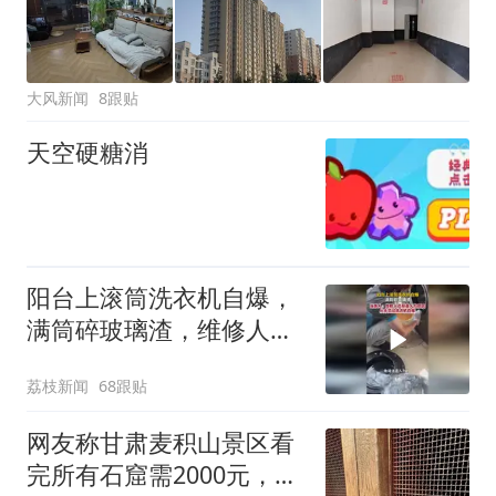
大风新闻
8跟贴
天空硬糖消
阳台上滚筒洗衣机自爆，
满筒碎玻璃渣，维修人员
称是人为原因，从未见过
荔枝新闻
68跟贴
洗衣机自爆
网友称甘肃麦积山景区看
完所有石窟需2000元，景