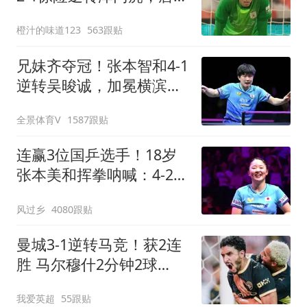
上任后两连胜
橙汁的味道123
563跟贴
兄妹齐夺冠！张本智和4-1
逆转吴晙诚，加冕横滨冠
军赛男单冠军
全景体育V
1587跟贴
连赢3位国乒选手！18岁
张本美和挥拳呐喊：4-2击
败陈幸同 主场夺冠
风过乡
4080跟贴
曼城3-1逆转马竞！获2连
胜 马尔穆什2分钟2球
8000万飞翼助攻双响
我爱英超
55跟贴