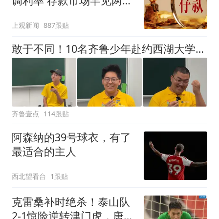
调利率 存款市场罕见两极
分化
上观新闻
887跟贴
敢于不同！10名齐鲁少年赴约西湖大学！他们是谁？为何而选？
齐鲁壹点
114跟贴
阿森纳的39号球衣，有了
最适合的主人
西北望看台
1跟贴
克雷桑补时绝杀！泰山队
2-1惊险逆转津门虎，唐田