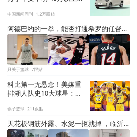
抢购
中国新闻周刊
1.2万跟贴
阿德巴约的一拳，能否打通希罗的任督二脉
只关于篮球
7跟贴
科比第一无悬念！美媒重
排湖人队史10大球星：奥
尼尔第4詹姆斯第8
锅子篮球
211跟贴
天花板钢筋外露、水泥一抠就掉 ，临沂一安置楼交房半年即被鉴定存安全隐患；楼体至今未加固，仍有居民常住