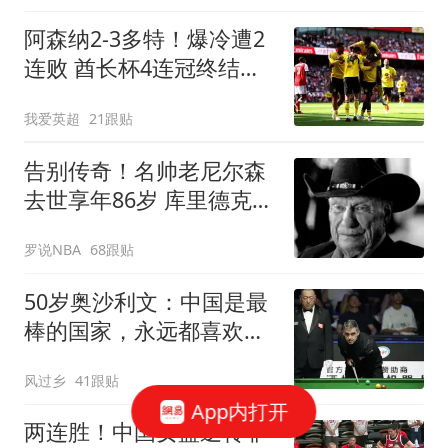
阿森纳2-3多特！爆冷遭2
连败 酋长杯4连冠终结
4000万新援独造2球
我爱英超
21跟贴
告别传奇！名帅老尼尔森
去世享年86岁 库里德克东
契奇等人发声悼念
罗说NBA
68跟贴
50岁奥沙利文：中国是最
棒的国家，永远都喜欢这
里，余生会常来
风过乡
41跟贴
App内打开
两连胜！中国女篮逆转非