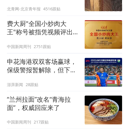
区：部分石窟受特别保
北青网-北京青年报
4516跟贴
护，游客可按需买
费大厨"全国小炒肉大
王"称号被指凭视频评出
官方回应
中国新闻周刊
2751跟贴
申花海港双双客场赢球，
保级警报暂解除，但下一
轮才是生死战
澎湃新闻
28跟贴
“兰州拉面”改名“青海拉
面”，权威回应来了
中国新闻周刊
217跟贴