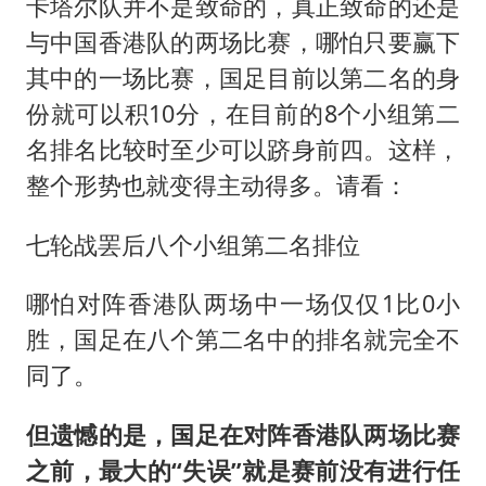
卡塔尔队并不是致命的，真正致命的还是
与中国香港队的两场比赛，哪怕只要赢下
其中的一场比赛，国足目前以第二名的身
份就可以积10分，在目前的8个小组第二
名排名比较时至少可以跻身前四。这样，
整个形势也就变得主动得多。请看：
七轮战罢后八个小组第二名排位
哪怕对阵香港队两场中一场仅仅1比0小
胜，国足在八个第二名中的排名就完全不
同了。
但遗憾的是，国足在对阵香港队两场比赛
之前，最大的“失误”就是赛前没有进行任