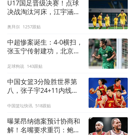
U17国足晋级决赛！点球
决战淘汰河床，江宇涵两
次扑点，再战阿森纳
奥拜尔
1257跟贴
中超惨案诞生：4-0横扫，
张玉宁传射建功，北京国
安升到第3
足球狗说
143跟贴
中国女篮3分险胜世界第
八，张子宇24+11内线无
解，杨舒予12+6王思雨
中国篮坛快讯
518跟贴
7+5
曝莱昂纳德案预计协商和
解！名嘴要求重罚：鲍尔