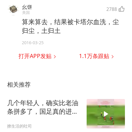
幺饼
2788
美国
算来算去，结果被卡塔尔血洗，尘
归尘，土归土
2016-03-25
打开APP发贴
1.1万
条跟贴
相关推荐
几个年轻人，确实比老油
条拼多了，国足真的进步
了！
撩生活的吐司