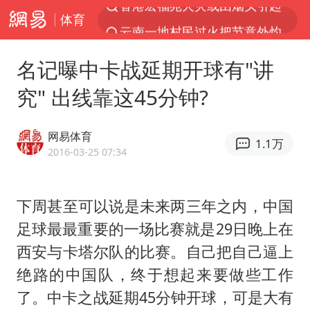
体育
云南一地村民过火把节意外灼伤16人
张本智和：零封向鹏不意外
名记曝中卡战延期开球有"讲
泰国初中生饮弹自尽前开了26枪
究" 出线靠这45分钟?
用AI造出新病毒意味着什么
今年第二强台风将带来多大影响
网易体育
1.1万
浙江最强风雨时段已锁定
2016-03-25 07:34
上半年国内居民出游人次34.63亿
下周甚至可以说是未来两三年之内，中国
女子被狗舔脚确诊三级暴露 医生回应
足球最最重要的一场比赛就是29日晚上在
多所幼师院校开设养老专业
西安与卡塔尔队的比赛。自己把自己逼上
泰国校园枪击事件已致8死30余伤
绝路的中国队，终于想起来要做些工作
老人被城管撞倒后离世亲属质疑记录仪
了。中卡之战延期45分钟开球，可是大有