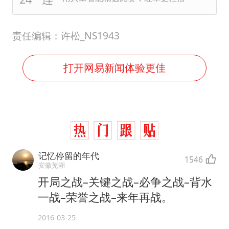
责任编辑：许松_NS1943
打开网易新闻体验更佳
记忆停留的年代
1546
安徽芜湖
开局之战–关键之战–必争之战–背水
一战–荣誉之战–来年再战。
2016-03-25