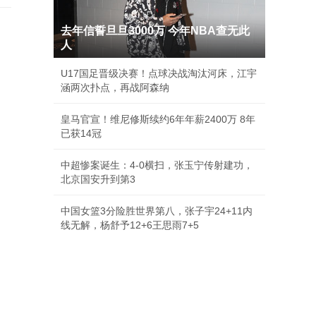
去年信誓旦旦3000万 今年NBA查无此
人
U17国足晋级决赛！点球决战淘汰河床，江宇
涵两次扑点，再战阿森纳
皇马官宣！维尼修斯续约6年年薪2400万 8年
已获14冠
中超惨案诞生：4-0横扫，张玉宁传射建功，
北京国安升到第3
中国女篮3分险胜世界第八，张子宇24+11内
线无解，杨舒予12+6王思雨7+5