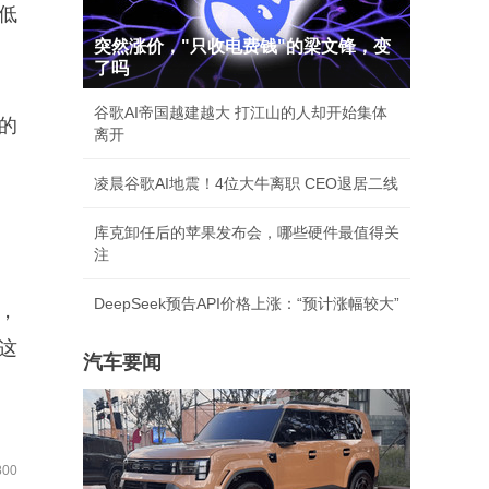
低
突然涨价，"只收电费钱"的梁文锋，变
了吗
谷歌AI帝国越建越大 打江山的人却开始集体
的
离开
凌晨谷歌AI地震！4位大牛离职 CEO退居二线
库克卸任后的苹果发布会，哪些硬件最值得关
注
DeepSeek预告API价格上涨：“预计涨幅较大”
，
这
汽车要闻
00