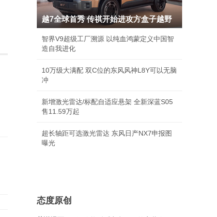
越7全球首秀 传祺开始进攻方盒子越野
智界V9超级工厂溯源 以纯血鸿蒙定义中国智
造自我进化
10万级大满配 双C位的东风风神L8Y可以无脑
冲
了
新增激光雷达/标配自适应悬架 全新深蓝S05
售11.59万起
超长轴距可选激光雷达 东风日产NX7申报图
曝光
眉
态度原创