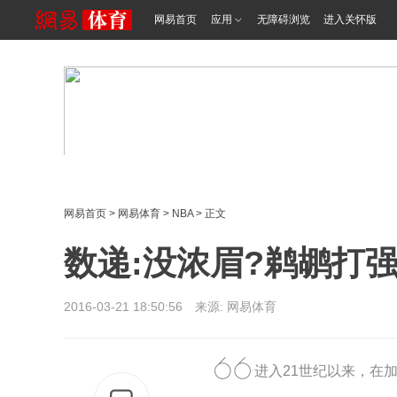
网易首页
应用
无障碍浏览
进入关怀版
网易首页
>
网易体育
>
NBA
> 正文
数递:没浓眉?鹈鹕打
2016-03-21 18:50:56 来源: 网易体育
进入21世纪以来，在