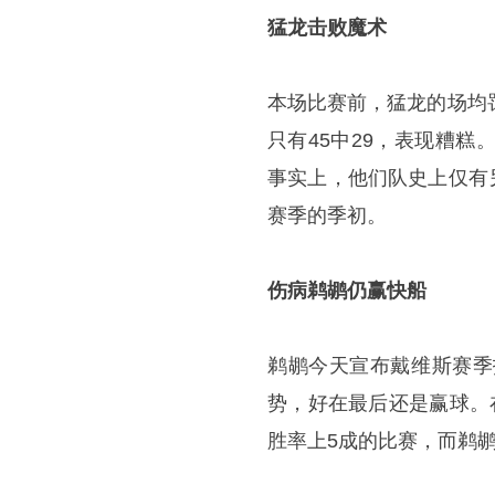
猛龙击败魔术
本场比赛前，猛龙的场均
只有45中29，表现糟
事实上，他们队史上仅有另
赛季的季初。
伤病鹈鹕仍赢快船
鹈鹕今天宣布戴维斯赛季
势，好在最后还是赢球。
胜率上5成的比赛，而鹈鹕