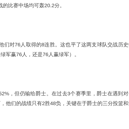
的比赛中场均可轰20.2分。
是他们对76人取得的8连胜。这也平了这两支球队交战历史
绿军赢76人，还是76人赢绿军）。
52%，但仍输给爵士。在过去3个赛季里，爵士在遇到对
下，他们的战绩只有2胜48负，关键在于爵士的三分投篮和