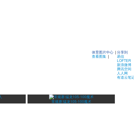
体育图片中心
|
分享到
查看图集
|
易信
LOFTER
新浪微博
腾讯空间
人人网
有道云笔
常规赛:猛龙105-100魔术