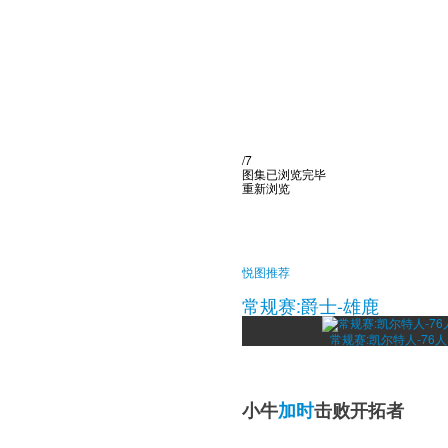
/7
图集已浏览完毕
重新浏览
悦图推荐
常规赛:爵士-雄鹿
常规赛:凯尔特人-76人
小牛
加时
击败开拓者