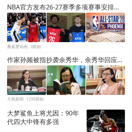
NBA官方发布26-27赛季多项赛事安排，新赛季真的快来了！
桑葚爱动画
3跟贴
作家孙频被指抄袭余秀华，余秀华回应：看到了，给老子等着
大风新闻
1295跟贴
大梦鲨鱼上将尤因：90年
代四大中锋有多强