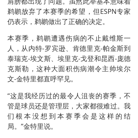
乘客脱鞋散发异味 司机提醒反被怼
肩膀都出现了问题。虽然此举基本意味着
鹈鹕放弃了本赛季的希望，但ESPN专家
日本籍女网红在韩直播时自杀身亡
仍表示，鹈鹕做出了正确的决定。
恩比德变瘦引热议
总书记关心百姓身边这些民生大事
本赛季，鹈鹕遭遇伤病的不止戴维斯一
人，从内特-罗宾逊、肯德里克-帕金斯到
泰瑞克-埃文斯、埃里克-戈登和昆西-庞德
克斯勒，这种大面积伤病潮令主帅埃尔
文-金特里都直呼罕见。
“这是我经历过的最令人沮丧的赛季，不
管是球员还是管理层，大家都很难过。我
们根本没想到本赛季会是这样的结
局。”金特里说。