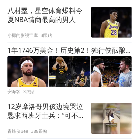
不清楚辞职信来源；曾用
八村塁，星空体育爆料今
手绘图做头像
夏NBA情商最高的男人
小椰的影视宝库
3跟贴
1年1746万美金！历史第2！独行侠酝酿大交易，汤神有望联手东契奇
安海客
3跟贴
12岁摩洛哥男孩边境哭泣
恳求西班牙士兵：“可不可
以不要把我遣返回国”
青蜂侠Bee
388跟贴