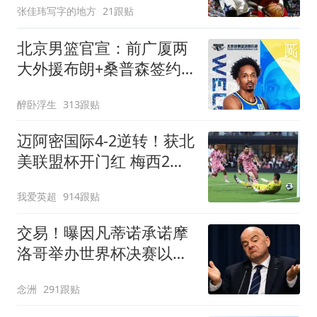
张佳玮写字的地方
21跟贴
北京男篮官宣：前广厦两
大外援布朗+桑普森签约
新赛季剑指冲冠
醉卧浮生
313跟贴
迈阿密国际4-2逆转！获北
美联盟杯开门红 梅西2射1
传+生涯已进921球
我爱英超
914跟贴
交易！曝因凡蒂诺承诺摩
洛哥举办世界杯决赛以换
取支持 FIFA回应
念洲
291跟贴