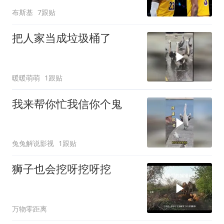
敢不敢继续押注
布斯基
7跟贴
把人家当成垃圾桶了
暖暖萌萌
1跟贴
我来帮你忙我信你个鬼
兔兔解说影视
1跟贴
狮子也会挖呀挖呀挖
万物零距离