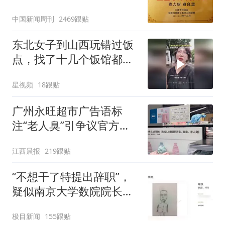
官方回应
中国新闻周刊
2469跟贴
东北女子到山西玩错过饭
点，找了十几个饭馆都没
开门：午休到几点
星视频
18跟贴
广州永旺超市广告语标
注“老人臭”引争议官方回
应：统一上报反馈，门店
江西晨报
219跟贴
核实完毕后会回电
“不想干了特提出辞职”，
疑似南京大学数院院长辞
职信流传，院方回应：喻
极目新闻
155跟贴
良教授已卸任院长一职，