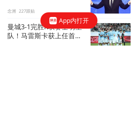
切措施保护名誉
念洲
227跟贴
App内打开
曼城3-1完胜K联赛全明星
队！马雷斯卡获上任首胜
8000万飞翼造2球
我爱英超
36跟贴
1年330万美元！朗尼沃克
确定加盟掘金 联手约基奇
冲击总冠军
罗说NBA
2跟贴
菲戈：因凡蒂诺满口谎
言、招摇撞骗，连特朗普
都与他划清界限
懂球帝
119跟贴