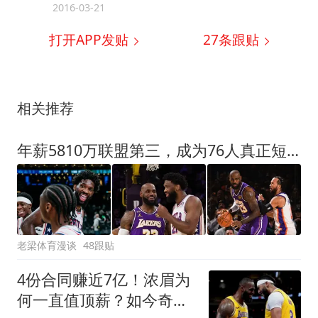
2016-03-21
打开APP发贴
27
条跟贴
相关推荐
年薪5810万联盟第三，成为76人真正短板？恩比德或许真该离开了
老梁体育漫谈
48跟贴
4份合同赚近7亿！浓眉为
何一直值顶薪？如今奇才