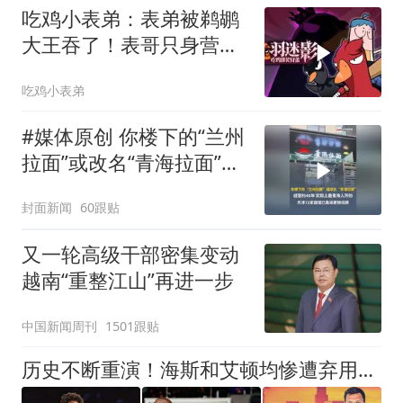
吃鸡小表弟：表弟被鹈鹕
大王吞了！表哥只身营
救！
吃鸡小表弟
#媒体原创 你楼下的“兰州
拉面”或改名“青海拉面”，
经营约40年，实际上是青
封面新闻
60跟贴
海人开的，天津72家面馆
已集体更换招牌
又一轮高级干部密集变动
越南“重整江山”再进一步
中国新闻周刊
1501跟贴
历史不断重演！海斯和艾顿均惨遭弃用，凯斯勒会在湖人重蹈覆辙吗