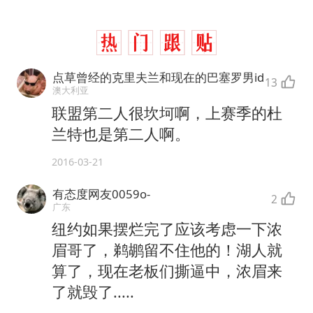
点草曾经的克里夫兰和现在的巴塞罗男id
13
澳大利亚
联盟第二人很坎坷啊，上赛季的杜
兰特也是第二人啊。
2016-03-21
有态度网友0059o-
2
广东
纽约如果摆烂完了应该考虑一下浓
眉哥了，鹈鹕留不住他的！湖人就
算了，现在老板们撕逼中，浓眉来
了就毁了.....