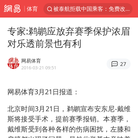
体育
被泰航拒载中国乘客：免费改签没兑现
陕西柞水遭遇暴雨五千余户群众转移
专家:鹈鹕应放弃赛季保护浓眉
银行午休1.5小时 留个窗口行不行
对乐透前景也有利
台风白海豚或在华东沿海登陆
弹药库存告急 美军补货难
网易体育
27
沙特否认与胡塞武装举行会谈
2016-03-21 09:51
如何把百年大党建设得更加坚强有力
网易体育3月21日报道：
香港殿堂级填词人黎彼得因病离世 终年76岁
李亚鹏向地铁吐血女孩捐99999元
北京时间3月21日，鹈鹕宣布安东尼-戴维
FIFA官方支持因凡蒂诺
斯将接受手术，提前赛季报销。本赛季，
41岁女子为鼓励女儿考上985研究生
戴维斯受到各种各样的伤病困扰，左膝和