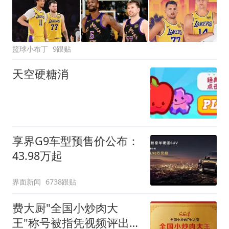
篮球小布丁
9跟贴
天空硬糖消
享界G9车型预售价公布：
43.98万起
界面新闻
6738跟贴
费大厨"全国小炒肉大
王"称号被指凭视频评出