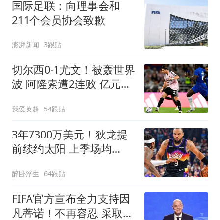
国际足联：向理事会和
211个会员协会致歉
澎湃新闻
3跟贴
切尔西0-1尤文！被轰世界
波 阿隆索遭2连败 亿元飞
翼614天后复出
我爱英超
54跟贴
3年7300万美元！狄龙提
前续约太阳 上季场均
20+创生涯纪录
醉卧浮生
64跟贴
FIFA官方宣布全力支持因
凡蒂诺！不再容忍 采取一