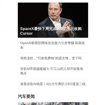
SpaceX最快下周完成600亿美元收购
Cursor
OpenAI新模型网络攻击能力引发警惕 延期发
布
突然涨价，"只收电费钱"的梁文锋，变了吗
一
谷歌AI帝国越建越大 打江山的人却开始集体
离开
凌晨谷歌AI地震！4位大牛离职 CEO退居二线
汽车要闻