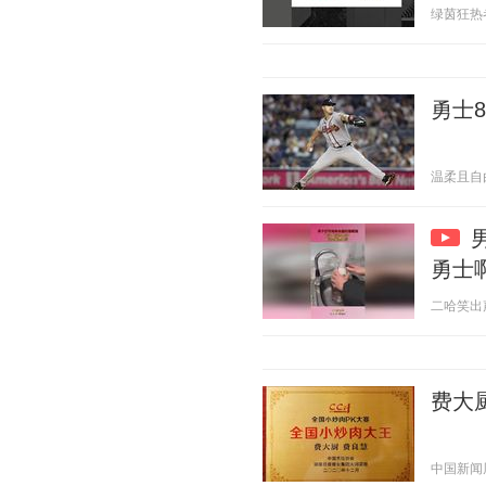
绿茵狂热者 2
勇士
温柔且自由 2
勇士
二哈笑出声 2
费大
中国新闻周刊