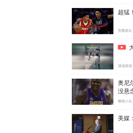
超猛
贵圈真乱 20
潇湘晨报 20
奥尼
没悬
樱桃小丸子19
美媒