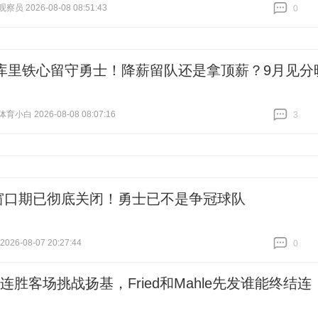
员 2026-08-08 08:51:43
0
跟贴
0
岁库里铁心留守勇士！降薪留队还是拿顶薪？9月见分
小白 2026-08-08 08:07:16
3
跟贴
3
窗口期已彻底关闭！勇士已不是争冠球队
26-08-07 20:27:44
0
跟贴
0
连胜客场挑战扬基，Fried和Mahle先发谁能终结连