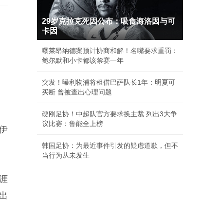
29岁克拉克死因公布：吸食海洛因与可
卡因
曝莱昂纳德案预计协商和解！名嘴要求重罚：
鲍尔默和小卡都该禁赛一年
突发！曝利物浦将租借巴萨队长1年：明夏可
买断 曾被查出心理问题
硬刚足协！中超队官方要求换主裁 列出3大争
议比赛：鲁能全上榜
伊
韩国足协：为最近事件引发的疑虑道歉，但不
当行为从未发生
涯
出