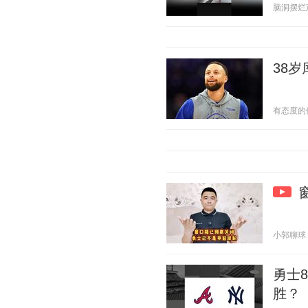
脑洞摆烂观察
38
有态度的体育
小郭聊球 20
勇士8
胜？