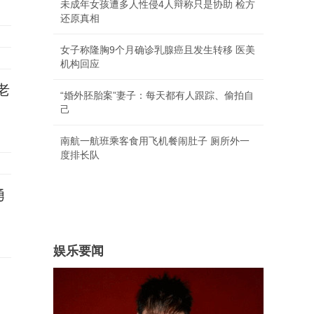
未成年女孩遭多人性侵4人辩称只是协助 检方
还原真相
女子称隆胸9个月确诊乳腺癌且发生转移 医美
机构回应
老
“婚外胚胎案”妻子：每天都有人跟踪、偷拍自
己
南航一航班乘客食用飞机餐闹肚子 厕所外一
度排长队
勇
娱乐要闻