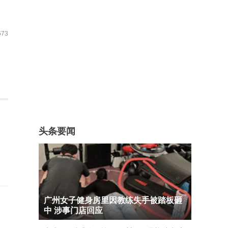
73
头条要闻
广州女子健身房里因教练失手被踏板砸
中 涉事门店回应