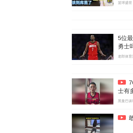
篮球盛世 20
5位
勇士
老郎体育汇 2
士有
黑曼巴谈球 2