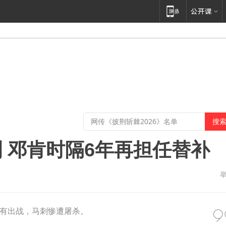
 邓肯时隔6年再担任替补
有出战，马刺惨遭屠杀。