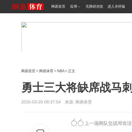
网易首页
应用
无障碍浏览
进入关怀版
网易首页
>
网易体育
>
NBA
> 正文
勇士三大将缺席战马刺
2016-03-20 08:37:54 来源: 网易体育
上一场两队交战邓肯没