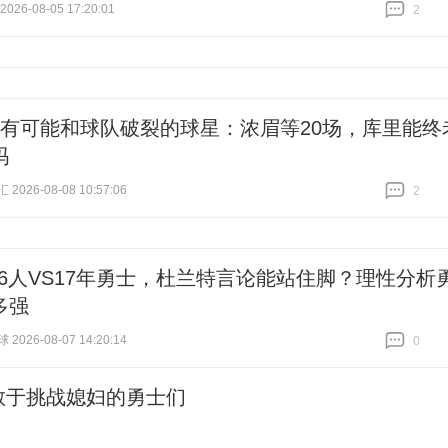
26-08-05 17:20:01
2
跟贴
2
最有可能和球队破裂的球星：浓眉等20场，库里能终
吗
026-08-08 10:57:06
2
跟贴
2
76人VS17年勇士，杜兰特言论能站住脚？理性分析
多强
026-08-07 14:20:14
0
跟贴
0
敢于挑战媳妇的勇士们