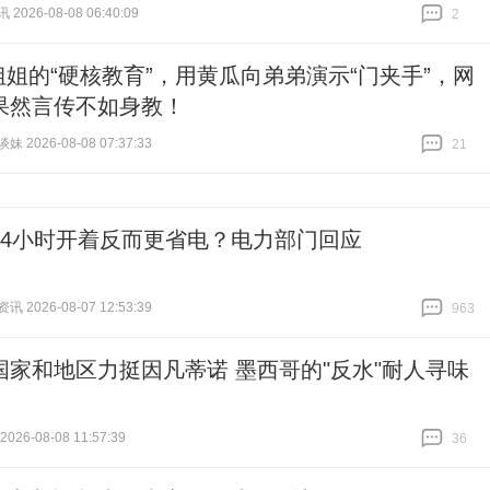
026-08-08 06:40:09
2
跟贴
2
姐姐的“硬核教育”，用黄瓜向弟弟演示“门夹手”，网
果然言传不如身教！
 2026-08-08 07:37:33
21
跟贴
21
24小时开着反而更省电？电力部门回应
 2026-08-07 12:53:39
963
跟贴
963
国家和地区力挺因凡蒂诺 墨西哥的"反水"耐人寻味
26-08-08 11:57:39
36
跟贴
36