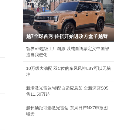
越7全球首秀 传祺开始进攻方盒子越野
智界V9超级工厂溯源 以纯血鸿蒙定义中国智
造自我进化
10万级大满配 双C位的东风风神L8Y可以无脑
冲
新增激光雷达/标配自适应悬架 全新深蓝S05
售11.59万起
超长轴距可选激光雷达 东风日产NX7申报图
曝光