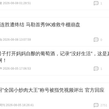
026-08-08 01:28:51
1
跟贴
1
8连胜遭终结 马勒首秀9K难救牛棚崩盘
026-08-08 13:07:59
0
跟贴
0
男子打开妈妈自酿的葡萄酒，记录“没好生活”，这是
啊！
026-08-05 17:06:53
1
跟贴
1
厨"全国小炒肉大王"称号被指凭视频评出 官方回应
 2026-08-05 18:26:41
2751