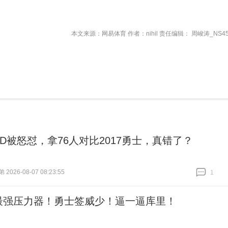
本文来源：网易体育 作者：nihil 责任编辑： 周峻涛_NS45
KD被怒怼，拿76人对比2017勇士，真错了？
026-08-07 08:23:55
1
跟贴
1
最强压力器！勇士签威少！逼一逼库里！