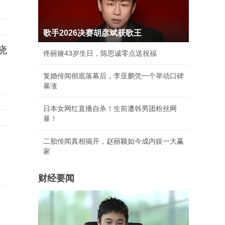
歌手2026决赛胡彦斌获歌王
晓
佟丽娅43岁生日，陈思诚零点送祝福
复婚传闻彻底落幕后，李亚鹏凭一个举动口碑
暴涨
日本女网红直播自杀！生前遭韩男团粉丝网
暴！
二胎传闻真相揭开，赵丽颖如今成内娱一大赢
家
财经要闻