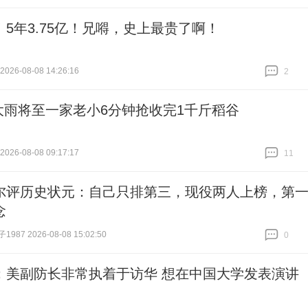
跟贴
2751
！5年3.75亿！兄嘚，史上最贵了啊！
26-08-08 14:26:16
2
跟贴
2
大雨将至一家老小6分钟抢收完1千斤稻谷
26-08-08 09:17:17
11
跟贴
11
尔评历史状元：自己只排第三，现役两人上榜，第
念
87 2026-08-08 15:02:50
0
跟贴
0
：美副防长非常执着于访华 想在中国大学发表演讲