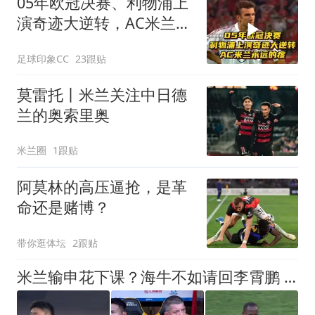
05年欧冠决赛、利物浦上
演奇迹大逆转，AC米兰永
远的疼！
足球印象CC
23跟贴
莫雷托丨米兰关注中日德
兰的奥索里奥
米兰圈
1跟贴
阿莫林的高压逼抢，是革
命还是赌博？
带你逛体坛
2跟贴
米兰输申花下课？海牛不如请回李霄鹏 叶博亚猛攻陈晋一 拒绝5连败