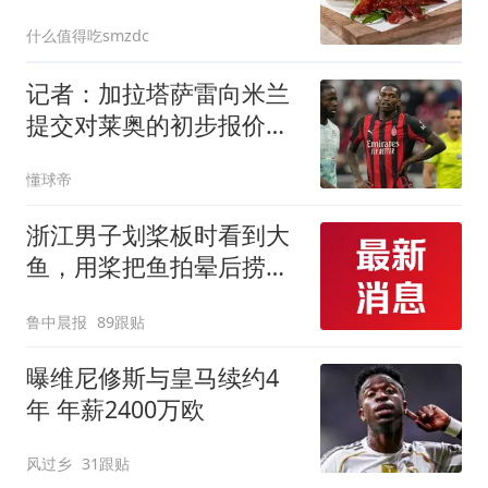
什么值得吃smzdc
记者：加拉塔萨雷向米兰
提交对莱奥的初步报价，
谈判进行中
懂球帝
浙江男子划桨板时看到大
鱼，用桨把鱼拍晕后捞
起；当事人：鱼重7斤6
鲁中晨报
89跟贴
两，做成红烧辣子鱼块，
味道很好
曝维尼修斯与皇马续约4
年 年薪2400万欧
风过乡
31跟贴