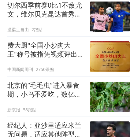
切尔西季前赛0比1不敌尤
文，维尔贝克昆达首秀哑
火穆德里克短暂复出
温柔且自由
2跟贴
费大厨"全国小炒肉大
王"称号被指凭视频评出
官方回应
中国新闻周刊
2750跟贴
北京的“毛毛虫”进入暴食
期，小鸟不爱吃，数亿头
小蜂迎战
新京报
58跟贴
经纪人：亚沙里适应米兰
无问题，适应其他阵型也