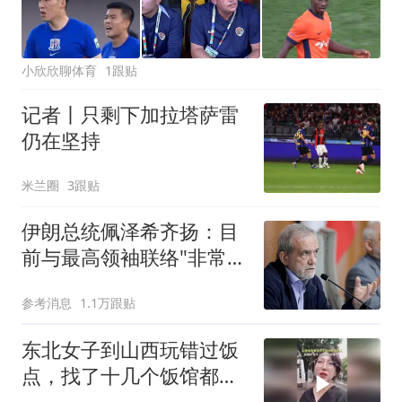
小欣欣聊体育
1跟贴
记者丨只剩下加拉塔萨雷
仍在坚持
米兰圈
3跟贴
伊朗总统佩泽希齐扬：目
前与最高领袖联络"非常困
难"
参考消息
1.1万跟贴
东北女子到山西玩错过饭
点，找了十几个饭馆都没
开门：午休到几点