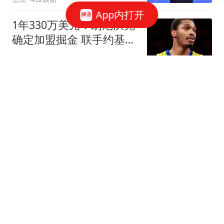
App内打开
1年330万美元！朗尼沃克
确定加盟掘金 联手约基奇
冲击总冠军
罗说NBA
3跟贴
菲戈：因凡蒂诺满口谎
言、招摇撞骗，连特朗普
都与他划清界限
懂球帝
242跟贴
李月汝0+0+0+0+0：本季
WNBA已5场0分 飞翼惨遭
20分逆转
醉卧浮生
13跟贴
太阳报：阿根廷设立7月