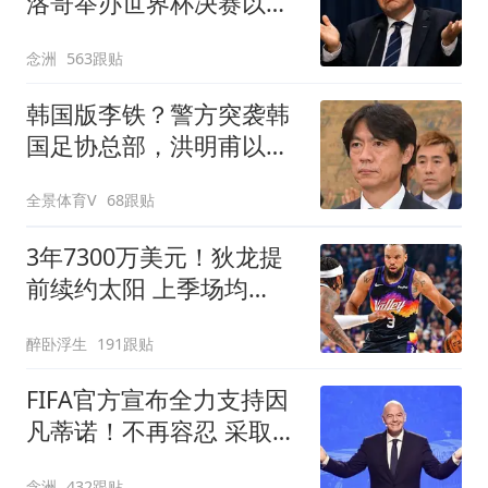
洛哥举办世界杯决赛以换
取支持 FIFA回应
念洲
563跟贴
韩国版李铁？警方突袭韩
国足协总部，洪明甫以犯
罪嫌疑人身份被传唤
全景体育V
68跟贴
3年7300万美元！狄龙提
前续约太阳 上季场均
20+创生涯纪录
醉卧浮生
191跟贴
FIFA官方宣布全力支持因
凡蒂诺！不再容忍 采取一
切措施保护名誉
念洲
432跟贴