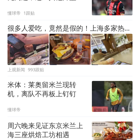
没问题
懂球帝
1跟贴
很多人爱吃，竟然是假的！上海多家热门餐饮店被曝光，网友热议
上观新闻
993跟贴
米体：莱奥留米兰现转
机，离队不再板上钉钉
懂球帝
周六晚来见证东京米兰上
海三座烘焙工坊相遇