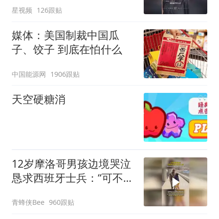
星视频
126跟贴
媒体：美国制裁中国瓜
子、饺子 到底在怕什么
中国能源网
1906跟贴
天空硬糖消
12岁摩洛哥男孩边境哭泣
恳求西班牙士兵：“可不可
以不要把我遣返回国”
青蜂侠Bee
960跟贴