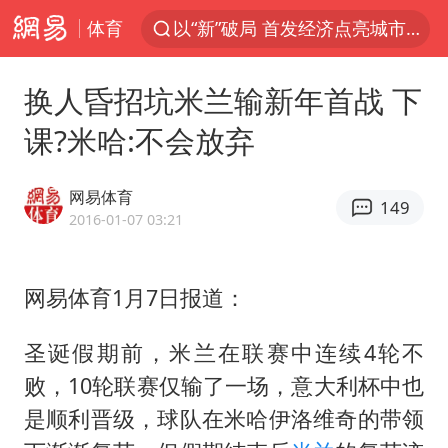
体育
以“新”破局 首发经济点亮城市消费活力
昆明石林火把节
换人昏招坑米兰输新年首战 下
我国编制完成新版全月地质图
课?米哈:不会放弃
宇树科技发行价格150.80元/股
江钨装备：无注入矿山资产安排
网易体育
149
台风白海豚即将进入48小时警戒线
2016-01-07 03:21
官方回应献血屋不让市民入内躲雨
网易体育1月7日报道：
郑国霖回应去景区上班被保安拦下
80后女柜员逆袭成4200亿银行副行长
圣诞假期前，米兰在联赛中连续4轮不
感觉全东北都在等7号
败，10轮联赛仅输了一场，意大利杯中也
中央气象台发布台风黄色预警
是顺利晋级，球队在米哈伊洛维奇的带领