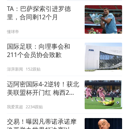
TA：巴萨探索引进罗德
里，合同剩12个月
懂球帝
国际足联：向理事会和
211个会员协会致歉
澎湃新闻
152跟贴
迈阿密国际4-2逆转！获北
美联盟杯开门红 梅西2射1
传+生涯已进921球
我爱英超
2234跟贴
交易！曝因凡蒂诺承诺摩