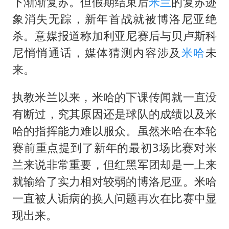
扎哈罗娃批广岛市长不提美国原子弹
下渐渐复苏。但假期结束后
米兰
的复苏迹
象消失无踪，新年首战就被博洛尼亚绝
女子利用漏洞0元薅走3000多件家电
杀。意媒报道称加利亚尼赛后与贝卢斯科
金饰克价大幅跳涨
尼悄悄通话，媒体猜测内容涉及
米哈
未
关之琳否认与27岁模特的恋情
来。
多地要求领导干部带头休假
执教米兰以来，米哈的下课传闻就一直没
对话重庆地铁吐血女孩
有断过，究其原因还是球队的成绩以及米
奋进开新局 实干挑大梁
哈的指挥能力难以服众。虽然米哈在本轮
赛前重点提到了新年的最初3场比赛对米
兰来说非常重要，但红黑军团却是一上来
就输给了实力相对较弱的博洛尼亚。米哈
一直被人诟病的换人问题再次在比赛中显
现出来。