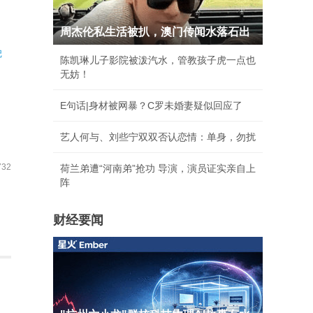
周杰伦私生活被扒，澳门传闻水落石出
记
陈凯琳儿子影院被泼汽水，管教孩子虎一点也
无妨！
E句话|身材被网暴？C罗未婚妻疑似回应了
艺人何与、刘些宁双双否认恋情：单身，勿扰
32
荷兰弟遭“河南弟”抢功 导演，演员证实亲自上
阵
财经要闻