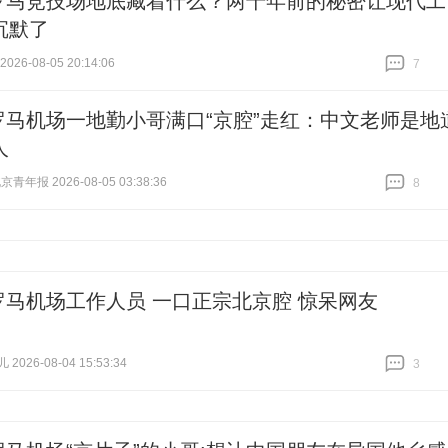
罗马竞技场地底藏着什么？两千年前的秘密让现代工
沉默了
26-08-05 20:14:06
7
跟贴
7
罗马机场一地勤小哥满口“京腔”走红：中文老师是地
人
青年报 2026-08-05 03:38:36
8
跟贴
8
罗马机场工作人员 一口正宗北京腔 惊呆网友
026-08-04 15:53:34
3
跟贴
3