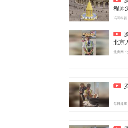
程师
冯哥科普 20
北京
北青网-北京
每日趣事儿 2