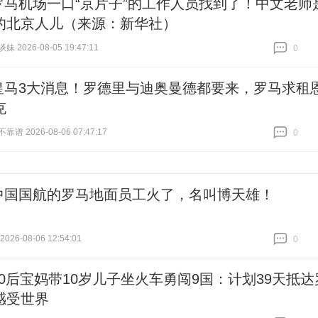
罗马机场一口“京片子”的工作人员找到了！中文老师
的北京人儿（来源：新华社）
 2026-08-05 19:47:11
0
跟贴
0
皇马3大消息！罗德里与迪奥曼德都要来，罗马求租
克
谱 2026-08-06 07:47:17
0
跟贴
0
中国国航的罗马地面员工火了，名叫博天雄！
26-08-06 12:54:01
0
跟贴
0
90后宝妈带10岁儿子坐火车勇闯9国：计划39天抵达
感受世界