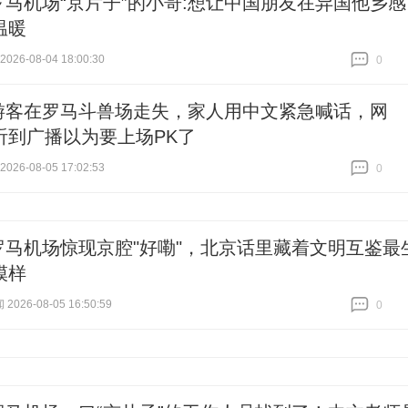
罗马机场“京片子”的小哥:想让中国朋友在异国他乡感
温暖
26-08-04 18:00:30
0
跟贴
0
游客在罗马斗兽场走失，家人用中文紧急喊话，网
听到广播以为要上场PK了
26-08-05 17:02:53
0
跟贴
0
罗马机场惊现京腔"好嘞"，北京话里藏着文明互鉴最
模样
2026-08-05 16:50:59
0
跟贴
0