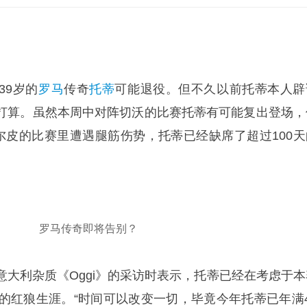
39岁的
罗马
传奇
托蒂
可能退役。但不久以前托蒂本人辟
打算。虽然本周中对阵切沃的比赛托蒂有可能复出登场，
卡尔皮的比赛里遭遇腿筋伤势，托蒂已经缺席了超过100天
罗马传奇即将告别？
意大利杂质《Oggi》的采访时表示，托蒂已经在考虑于本
年的红狼生涯。“时间可以改变一切，毕竟今年托蒂已年满4