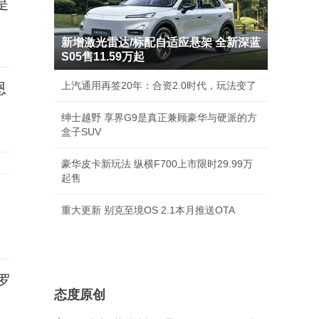
是
新增激光雷达/标配自适应悬架 全新深蓝
S05售11.59万起
上汽通用再签20年：合资2.0时代，玩法变了
恩
绅士越野 享界G9是真正兼顾豪华与硬派的方
盒子SUV
豪华皮卡新玩法 纵横F700上市限时29.99万
起售
重大更新 别克至境OS 2.1本月推送OTA
罗
态度原创