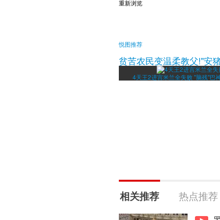
重新浏览
悦图推荐
贫苦农民变温柔教父!"安猪
4天王2进宫米兰全失败 "脑残"巴
相关推荐
热点推荐