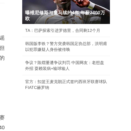
曝维尼修斯与皇马续约4年 年薪2400万
欧
TA：巴萨探索引进罗德里，合同剩12个月
谣
韩国版李铁？警方突袭韩国足协总部，洪明甫
但
以犯罪嫌疑人身份被传唤
的
争议？陈熠屡遭争议判罚 中国网友：老想盘
外招 耍赖装病+输球输人
官方：扣篮王麦克朗正式签约西班牙联赛球队
FIATC赫罗纳
赛
0