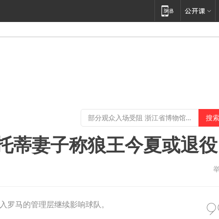
托蒂妻子称狼王今夏或退役
入罗马的管理层继续影响球队。