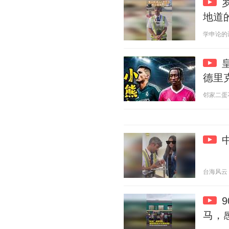
地道
学申论的谈妹
德里
邻家二蛋不靠
台海风云 20
马，