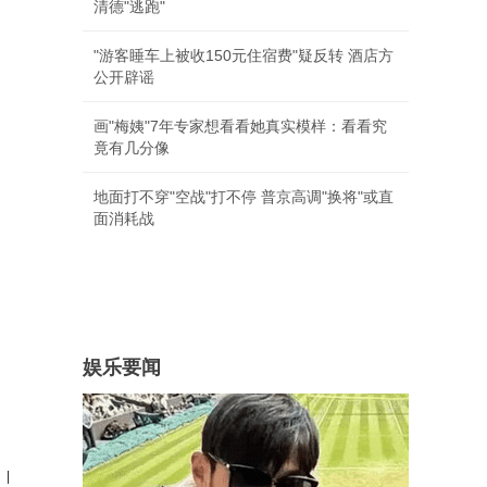
清德"逃跑"
"游客睡车上被收150元住宿费"疑反转 酒店方
公开辟谣
画"梅姨"7年专家想看看她真实模样：看看究
竟有几分像
地面打不穿"空战"打不停 普京高调"换将"或直
面消耗战
娱乐要闻
|