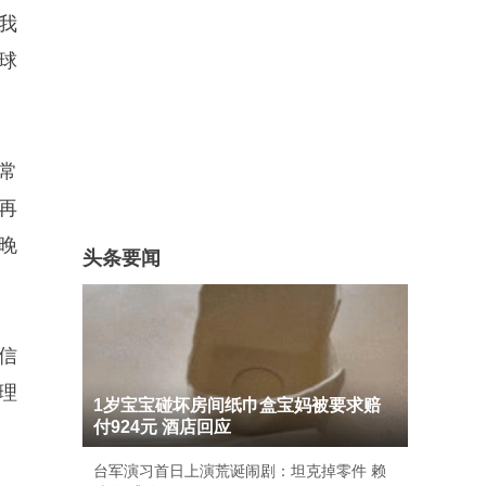
我
球
常
再
晚
头条要闻
信
理
1岁宝宝碰坏房间纸巾盒宝妈被要求赔
付924元 酒店回应
台军演习首日上演荒诞闹剧：坦克掉零件 赖