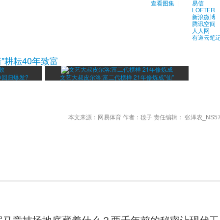
查看图集
|
易信
LOFTER
新浪微博
腾讯空间
人人网
有道云笔
"耕耘40年致富
神回归爆发?
文艺大叔皮尔洛:富二代榜样 21年修炼成"仙"
本文来源：网易体育 作者：毯子 责任编辑： 张泽农_NS57