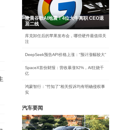
凌晨谷歌AI地震！4位大牛离职 CEO退
居二线
库克卸任后的苹果发布会，哪些硬件最值得关
注
DeepSeek预告API价格上涨：“预计涨幅较大”
SpaceX首份财报：营收暴涨92%，AI狂烧千
亿
生
鸿蒙智行："竹知了"相关投诉均有明确侵权事
实
汽车要闻