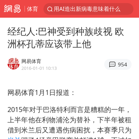
体育
用AI造出新病毒意味着什么
美股创4月份以来最大单周涨幅
经纪人:巴神受到种族歧视 欧
台风白海豚登陆点缩圈
洲杯孔蒂应该带上他
云南一地过火把节意外灼伤16人
俄黑客称掌握北约直接参与袭俄证据
网易体育
954
美参院通过一项对俄能源领域制裁法案
2016-01-01 10:13
“东北超”哈尔滨主场收官战小贴士
网易体育1月1日报道：
女子被狗舔脚确诊三级暴露 医生回应
泰国校园枪击事件已致8死30余伤
2015年对于巴洛特利而言是糟糕的一年，
考生称遭第二名花钱劝退 当地再通报
上半年他在利物浦沦为替补，下半年被租
福建省泉州市委书记张毅恭接受纪律审查和监察调查
借到米兰后又遭遇伤病困扰，本赛季只为