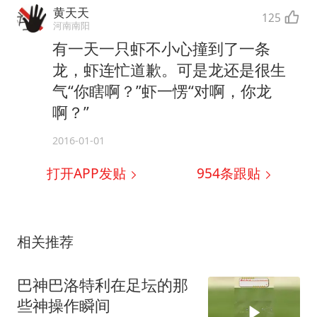
黄天天
125
河南南阳
有一天一只虾不小心撞到了一条
龙，虾连忙道歉。可是龙还是很生
气“你瞎啊？”虾一愣“对啊，你龙
啊？”
2016-01-01
打开APP发贴
954
条跟贴
相关推荐
巴神巴洛特利在足坛的那
些神操作瞬间