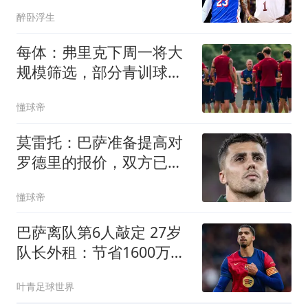
+两个月无重磅引援
醉卧浮生
每体：弗里克下周一将大
规模筛选，部分青训球员
要回归B队
懂球帝
莫雷托：巴萨准备提高对
罗德里的报价，双方已就
合同达成协议
懂球帝
巴萨离队第6人敲定 27岁
队长外租：节省1600万薪
水 三赢交易
叶青足球世界