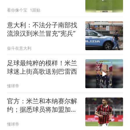
看你像个宝
1跟贴
意大利：不法分子南部找
流浪汉到米兰冒充“宪兵”
奋斗在意大利
足球最纯粹的模样！米兰
球迷上街高歌送别巴雷西
懂球帝
官方：米兰和本纳赛尔解
约；据悉球员将加盟加拉
法体育
懂球帝