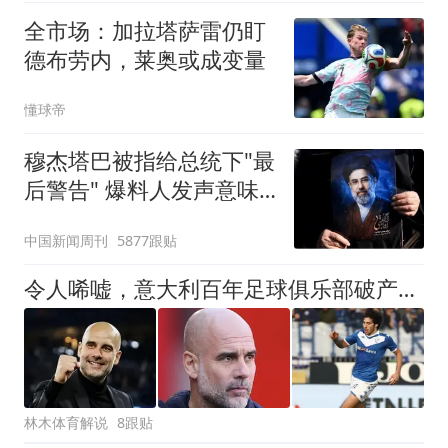
全市场：加拉塔萨雷仍盯
德布劳内，莱奥或成变量
懂球帝
穆杰塔巴被指给总统下"最
后警告" 爆料人发声意味
深长
中国新闻周刊
5877跟贴
令人唏嘘，意大利百年足球俱乐部破产，瓜迪奥拉、皮尔洛都曾效力
林木体育解说
8跟贴