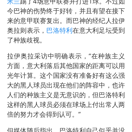
2名小孩玩手机低头幅度近乎折叠
米兰
踢了4场意甲联赛并打进1球。不过如
今巴神的伤势终于好转，并且有望在接下
“中国蔬菜之乡”最高温达41.8℃
来的意甲联赛复出。而巴神的经纪人拉伊
老人离世案亲属质疑记录仪
奥拉则表示，
巴洛特利
在意大利足坛受到
四川宜宾地震网友称睡觉被摇醒
了种族歧视。
夯实基础开新局
拉伊奥拉采访中明确表示，“在种族主义
方面，意大利落后其他国家的距离可以用
光年计算。这个国家没有准备好有这么强
大的黑人球员出现在他们的阵容中，也许
人们的种族主义是无意识的，但巴洛特利
这样的黑人球员必须在球场上付出常人两
倍的努力才会得到认可。”
但媒体随后指出，巴洛特利自己似乎并没