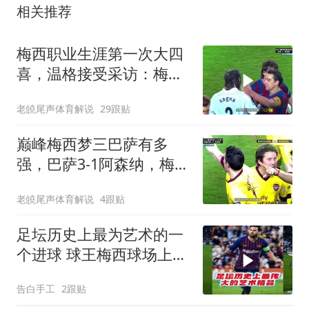
相关推荐
梅西职业生涯第一次大四
喜，温格接受采访：梅西
是足球游戏里走出来的球
老皢尾声体育解说
29跟贴
员
巅峰梅西梦三巴萨有多
强，巴萨3-1阿森纳，梅西
梅开二度，哈维、伊涅斯
老皢尾声体育解说
4跟贴
塔
足坛历史上最为艺术的一
个进球 球王梅西球场上天
马行空的魔法你
告白手工
2跟贴