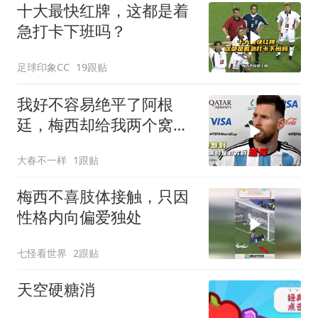
十大最快红牌，这都是着
急打卡下班吗？
足球印象CC
19跟贴
我好不容易绝平了阿根
廷，梅西却给我两个窝
窝！
大春不一样
1跟贴
梅西不喜肢体接触，只因
性格内向偏爱独处
七怪看世界
2跟贴
天空硬糖消