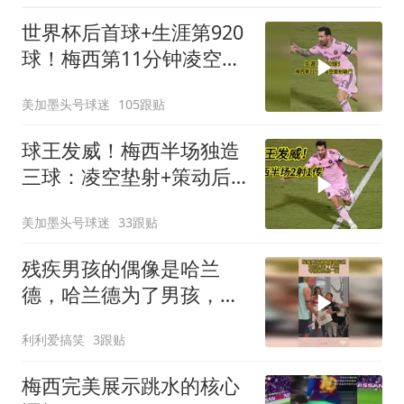
世界杯后首球+生涯第920
球！梅西第11分钟凌空垫
射破门，太帅了
美加墨头号球迷
105跟贴
球王发威！梅西半场独造
三球：凌空垫射+策动后
再破门+角球助攻
美加墨头号球迷
33跟贴
残疾男孩的偶像是哈兰
德，哈兰德为了男孩，专
程来见他一面
利利爱搞笑
3跟贴
梅西完美展示跳水的核心