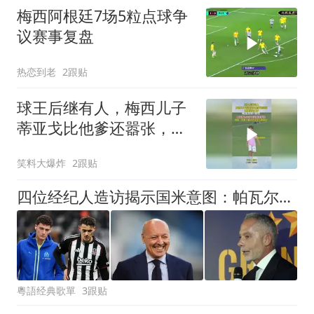
梅西阿根廷7场5粒点球争
议赛事复盘
热恋到老
2跟贴
球王后继有人，梅西儿子
蒂亚戈比他爹还嚣张，偶
像却是C罗
笑料大爆炸
2跟贴
四位经纪人造访揭示国米意图：帕瓦尔离队概率大 可能与尤文互换
粵語经典歌單
3跟贴