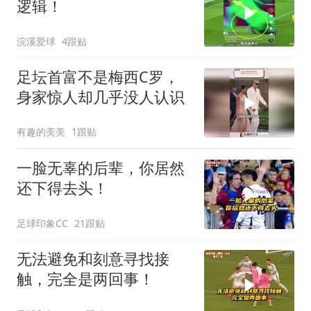
逻辑！
浣溪爱球
4跟贴
足坛首富不是梅西C罗，
身家惊人却几乎没人认识
有趣的美美
1跟贴
一脸无辜的后辈，你居然
还下得去头！
足球印象CC
21跟贴
无法避免和刻意寻找接
触，完全是两回事！