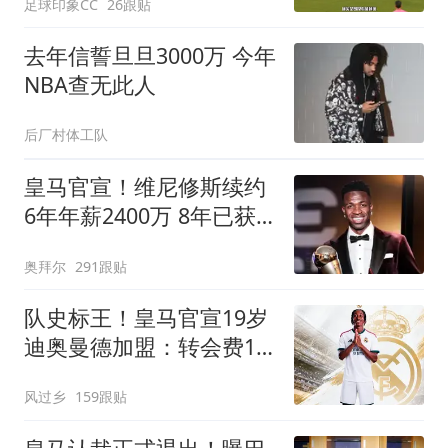
足球印象CC
26跟贴
去年信誓旦旦3000万 今年
NBA查无此人
后厂村体工队
皇马官宣！维尼修斯续约
6年年薪2400万 8年已获
14冠
奥拜尔
291跟贴
队史标王！皇马官宣19岁
迪奥曼德加盟：转会费1.4
亿欧
风过乡
159跟贴