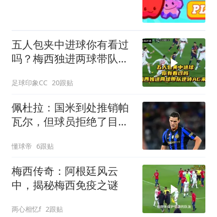
五人包夹中进球你有看过
吗？梅西独进两球带队逆
转AC米兰！
足球印象CC
20跟贴
佩杜拉：国米到处推销帕
瓦尔，但球员拒绝了目前
为止所有报价
懂球帝
6跟贴
梅西传奇：阿根廷风云
中，揭秘梅西免疫之谜
两心相忆f
2跟贴