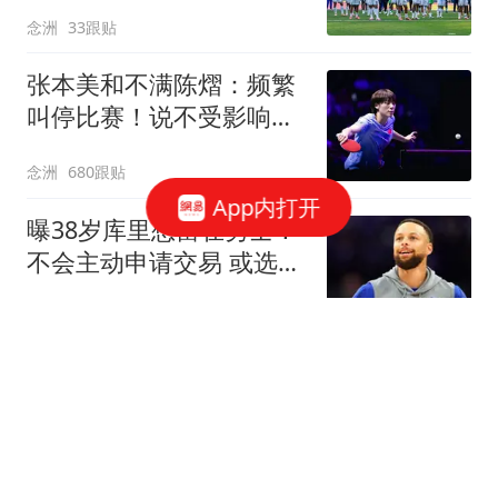
连任才是正确道路
念洲
33跟贴
张本美和不满陈熠：频繁
叫停比赛！说不受影响是
假话 誓要夺冠
念洲
680跟贴
App内打开
曝38岁库里想留在勇士！
不会主动申请交易 或选择
降薪帮助球队
罗说NBA
469跟贴
无缘首进大师赛16强！商
竣程遭逆转惜败19号种
子，止步蒙特利尔第3轮
全景体育V
4跟贴