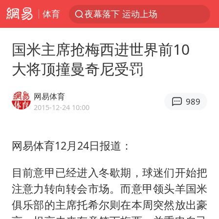
夜幕落下 运动上场
体育
泰交通部副部长回应中国游客遭歧视
国米主席抢梅西进世界前10
Meta被判支付5.67亿美元
1岁宝宝碰坏纸巾盒 宝妈被索赔924元
大将顶撞曼奇尼受罚
男子结婚8年3个女儿均非亲生
网易体育
989
中信证券：预计铜板块将迎来共振上涨
2015-12-24 10:00
台风白海豚逼近 暴雨大暴雨来袭
“空调24小时开着更省电”不实
网易体育12月24日报道：
公司“上四休三”但要降薪1000元
目前意甲已经进入冬歇期，球迷们开始把
47岁妈妈突然产女 26岁女儿：很震惊
注意力转向转会市场。而意甲领头羊国米
OpenAI为免费用户升级GPT-5.6 Luna
俱乐部的主席托希尔则在本周突然放出豪
“中国蔬菜之乡”最高温达41.8℃