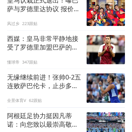
皇马认栽正式退出！曝巴
萨与罗德里达协议 报价
6000万欧与曼城谈判
风过乡
223跟贴
西媒：皇马非常平静地接
受了罗德里加盟巴萨的决
定
懂球帝
347跟贴
无缘继续前进！张帅0-2五
连败萨巴伦卡，止步多伦
多站第3轮
全景体育V
62跟贴
阿根廷足协力挺因凡蒂
诺：向您致以最崇高敬意