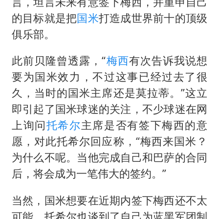
言，坦言未来有意签下梅西，并重申自己
段绚竞因公牺牲 年仅44岁
的目标就是把
国米
打造成世界前十的顶级
日本广岛民众举行游行反对政府行径
俱乐部。
27岁女子成组织卖淫集团主犯被通缉
此前贝隆曾透露，“
梅西
有次告诉我说想
97岁英国奶奶飞上天再破吉尼斯纪录
要为国米效力，不过这事已经过去了很
女子开一天一夜空调后二氧化碳中毒
久，当时的国米主席还是莫拉蒂。”这立
奋进开新局 实干挑大梁
即引起了国米球迷的关注，不少球迷在网
上询问
托希尔
主席是否有签下梅西的意
愿，对此托希尔回应称，“梅西来国米？
为什么不呢。当他完成自己和巴萨的合同
后，将会成为一笔伟大的签约。”
当然，国米想要在近期内签下梅西还不太
可能。托希尔也谈到了自己为蓝黑军团制