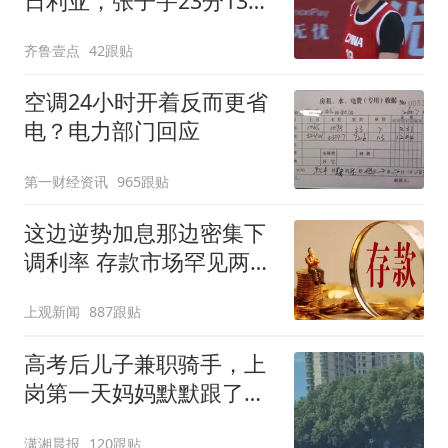
日利亚，张子宇23分13篮
板表现抢眼
齐鲁壹点
42跟贴
空调24小时开着反而更省
电？电力部门回应
第一财经资讯
965跟贴
这边逆势加息那边密集下
调利率 存款市场罕见两极
分化
上观新闻
887跟贴
高考后儿子兼职骑手，上
岗第一天妈妈默默跟了三
公里，感慨孩子真的长大
潇湘晨报
120跟贴