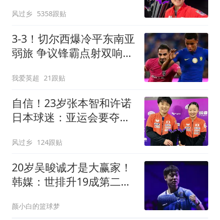
爸妈 这里是我家乡
风过乡
5358跟贴
3-3！切尔西爆冷平东南亚
弱旅 争议锋霸点射双响
双方屡次激烈冲突
我爱英超
21跟贴
自信！23岁张本智和许诺
日本球迷：亚运会要夺冠
一辈子就这次机会
风过乡
124跟贴
20岁吴晙诚才是大赢家！
韩媒：世排升19成第二王
牌，创韩乒新历史
颜小白的篮球梦