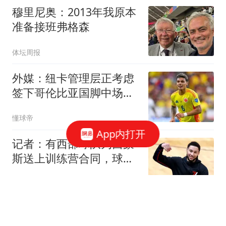
穆里尼奥：2013年我原本
准备接班弗格森
体坛周报
外媒：纽卡管理层正考虑
签下哥伦比亚国脚中场里
奥斯
懂球帝
App内打开
记者：有西部球队为西蒙
斯送上训练营合同，球员
本人愿意接受底薪
懂球帝
查洛巴赠言切尔西青训球
员：永不言弃，属于你的