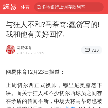
多地银行上调存款利率
体育
上海地铁4条线路全线停运
白海豚路径图
与狂人不和?马蒂奇:蠢货写的!
宇树申购 中一签有望赚20万元
我和他有美好回忆
4.2平卫生间补漏注胶花1.55万
网易体育
武汉3名城管协管员殴打摊主被刑拘
723
2015-12-23 09:09
律师谈贾冰私人饭局被偷拍
男子结婚8年3个女儿都不是亲生
网易体育12月23日报道：
白海豚可深入内陆制造大范围风雨
上周切尔西正式换帅，穆里尼奥黯然下
面对面丨蔡磊：与渐冻症抗争 纵使不敌 也不屈服
课。而关于狂人和不少切尔西球员之间存
NBA传奇教练老尼尔森去世
在矛盾的传闻不断，中场大将马蒂奇也被
手机真会“偷听”我们说话吗