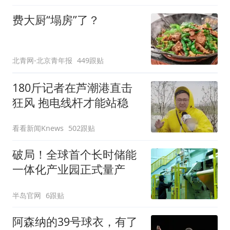
费大厨“塌房”了？
北青网-北京青年报
449跟贴
180斤记者在芦潮港直击
狂风 抱电线杆才能站稳
看看新闻Knews
502跟贴
破局！全球首个长时储能
一体化产业园正式量产
半岛官网
6跟贴
阿森纳的39号球衣，有了