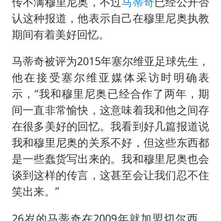
传不满穆里尼奥，不过
马蒂奇
已经公开否
加沙约14万栋建筑被完全摧毁
认这种报道，他表示自己在穆里尼奥执教
5万小车卖不动 微型代步车集体遇冷
期间有着美好回忆。
“皋”在低处
马蒂奇被评为2015年塞尔维亚足球先生，
从科技创新看开局起步的时与势
他在接受塞尔维亚媒体采访时明确表
示，“我和穆里尼奥已经合作了两年，期
间一直非常愉快，这意味着我和他之间存
在很多美好的回忆。我看到好几篇报道说
我和穆里尼奥的关系不好，但这些东西都
是一些蠢货写出来的。我和穆里尼奥也会
谈到这样的传言，这甚至会让我们忍不住
笑出来。”
26岁的马蒂奇在2009年就加盟切尔西，