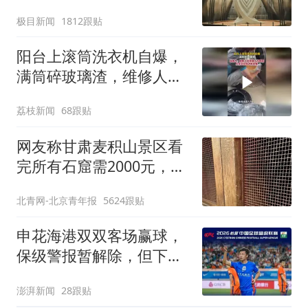
明显
极目新闻
1812跟贴
阳台上滚筒洗衣机自爆，
满筒碎玻璃渣，维修人员
称是人为原因，从未见过
荔枝新闻
68跟贴
洗衣机自爆
网友称甘肃麦积山景区看
完所有石窟需2000元，景
区：部分石窟受特别保
北青网-北京青年报
5624跟贴
护，游客可按需买
申花海港双双客场赢球，
保级警报暂解除，但下一
轮才是生死战
澎湃新闻
28跟贴