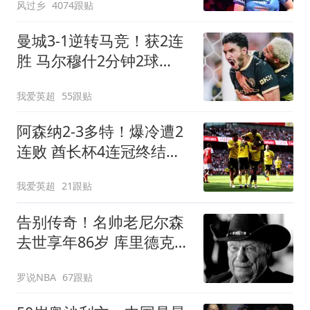
风过乡
4074跟贴
曼城3-1逆转马竞！获2连
胜 马尔穆什2分钟2球
8000万飞翼助攻双响
我爱英超
55跟贴
阿森纳2-3多特！爆冷遭2
连败 酋长杯4连冠终结
4000万新援独造2球
我爱英超
21跟贴
告别传奇！名帅老尼尔森
去世享年86岁 库里德克东
契奇等人发声悼念
罗说NBA
67跟贴