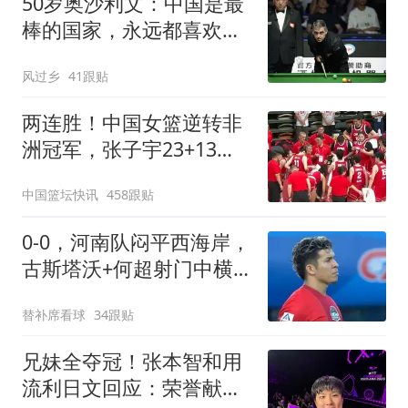
50岁奥沙利文：中国是最
棒的国家，永远都喜欢这
里，余生会常来
风过乡
41跟贴
两连胜！中国女篮逆转非
洲冠军，张子宇23+13，
王思雨9+5+3
中国篮坛快讯
458跟贴
0-0，河南队闷平西海岸，
古斯塔沃+何超射门中横
梁，郑智又吃黄牌
替补席看球
34跟贴
兄妹全夺冠！张本智和用
流利日文回应：荣誉献给