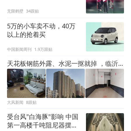
没有
无限鹤壁
34跟贴
5万的小车卖不动，40万
以上的抢着买
中国新闻周刊
1.9万跟贴
天花板钢筋外露、水泥一抠就掉 ，临沂一安置楼交房半年即被鉴定存安全隐患；楼体至今未加固，仍有居民常住
大风新闻
8跟贴
受台风"白海豚"影响 中国
第一高楼千吨阻尼器摆动