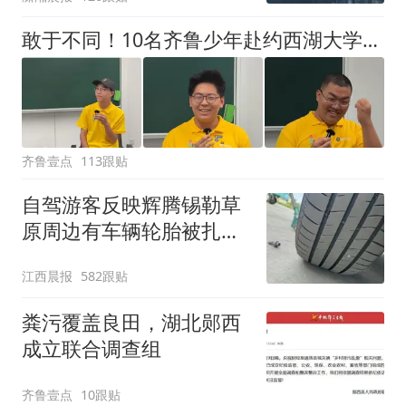
了
敢于不同！10名齐鲁少年赴约西湖大学！他们是谁？为何而选？
齐鲁壹点
113跟贴
自驾游客反映辉腾锡勒草
原周边有车辆轮胎被扎，
修理店铺换胎价格高达千
江西晨报
582跟贴
元，官方发布情况通报
粪污覆盖良田，湖北郧西
成立联合调查组
齐鲁壹点
10跟贴