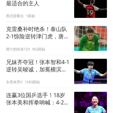
最适合的主人
西北望看台
1跟贴
克雷桑补时绝杀！泰山队
2-1惊险逆转津门虎，唐田
上任后两连胜
橙汁的味道123
562跟贴
兄妹齐夺冠！张本智和4-1
逆转吴晙诚，加冕横滨冠
军赛男单冠军
全景体育V
1583跟贴
连赢3位国乒选手！18岁
张本美和挥拳呐喊：4-2击
败陈幸同 主场夺冠