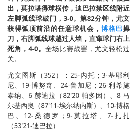
出，莫拉塔得球横传，迪巴拉禁区线附近
左脚弧线球破门，3-0。第82分钟，尤文
获得弧顶前沿的任意球机会，
博格巴
操
刀，右脚弧线球越过人墙，直窜球门右上
死角，4-0。
全场比赛战罢，尤文轻松过
关。
尤文图斯（352）：25-内托；3-基耶利
尼、19-博努奇、24-鲁加尼；26-利希施
泰纳、6-赫迪拉（82'20-帕多因）、8-马
尔基西奥（87'11-埃尔纳内斯）、10-博格
巴、12-桑德罗；9-莫拉塔、7-扎扎
（53'21-迪巴拉）