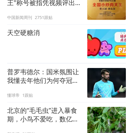
王"称号被指凭视频评出
官方回应
中国新闻周刊
2751跟贴
天空硬糖消
普罗韦德尔：国米氛围让
我懂去年他们为何夺冠，
很高兴来到这
懂球帝
1跟贴
北京的“毛毛虫”进入暴食
期，小鸟不爱吃，数亿头
小蜂迎战