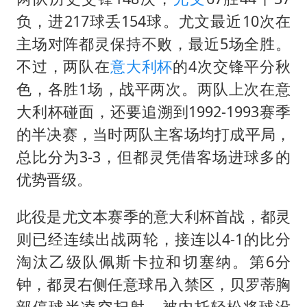
负，进217球丢154球。尤文最近10次在
主场对阵都灵保持不败，最近5场全胜。
不过，两队在
意大利杯
的4次交锋平分秋
色，各胜1场，战平两次。两队上次在意
大利杯碰面，还要追溯到1992-1993赛季
的半决赛，当时两队主客场均打成平局，
总比分为3-3，但都灵凭借客场进球多的
优势晋级。
此役是尤文本赛季的意大利杯首战，都灵
则已经连续出战两轮，接连以4-1的比分
淘汰乙级队佩斯卡拉和切塞纳。第6分
钟，都灵右侧任意球吊入禁区，贝罗蒂胸
部停球半凌空扫射，被内托轻松将球没