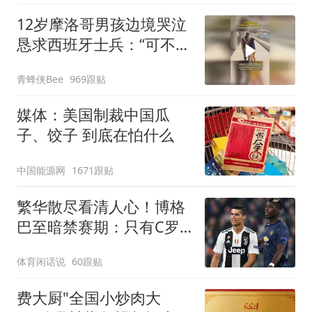
出；亲历者：曾承诺免费
12岁摩洛哥男孩边境哭泣
改签但没兑现
恳求西班牙士兵：“可不可
以不要把我遣返回国”
青蜂侠Bee
969跟贴
媒体：美国制裁中国瓜
子、饺子 到底在怕什么
中国能源网
1671跟贴
繁华散尽看清人心！博格
巴至暗禁赛期：只有C罗
伸出援手，伟大不止进球
体育闲话说
60跟贴
与冠军
费大厨"全国小炒肉大