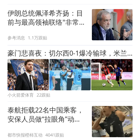
伊朗总统佩泽希齐扬：目
前与最高领袖联络"非常困
难"
参考消息
1.1万跟贴
豪门悲喜夜：切尔西0-1爆冷输球，米兰1-1绝平国米，曼城3-1完胜
小火箭爱体育
22跟贴
泰航拒载22名中国乘客，
安保人员做“拉眼角”动
作，泰国机场最新回应：
都市快报橙柿互动
4041跟贴
拒绝登机决定由航司作