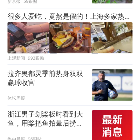
新京报
59跟贴
很多人爱吃，竟然是假的！上海多家热门餐饮店被曝光，网友热议
上观新闻
993跟贴
拉齐奥都灵季前热身双双
赢球收官
体坛周报
浙江男子划桨板时看到大
鱼，用桨把鱼拍晕后捞
起；当事人：鱼重7斤6
鲁中晨报
96跟贴