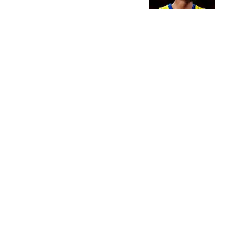
冲击总冠军
罗说NBA
3跟贴
菲戈：因凡蒂诺满口谎
言、招摇撞骗，连特朗普
都与他划清界限
懂球帝
242跟贴
李月汝0+0+0+0+0：本季
WNBA已5场0分 飞翼惨遭
20分逆转
醉卧浮生
13跟贴
太阳报：阿根廷设立7月
15日为纪念日，庆祝世界
杯战胜英格兰
懂球帝
热搜