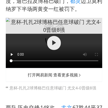
关之琳否认与27岁模特的恋情
度，迪巴拉及博格巴破门，
都灵
边卫莫利
纳罗下半场两黄变一红被罚下。
多地要求领导干部带头休假
对话重庆地铁吐血女孩
奋进开新局 实干挑大梁
打开网易新闻 查看更多视频
意杯-扎扎2球博格巴任意球破门 尤文4-0晋级8强
两队历史交锋148次，
尤文
67胜44平37