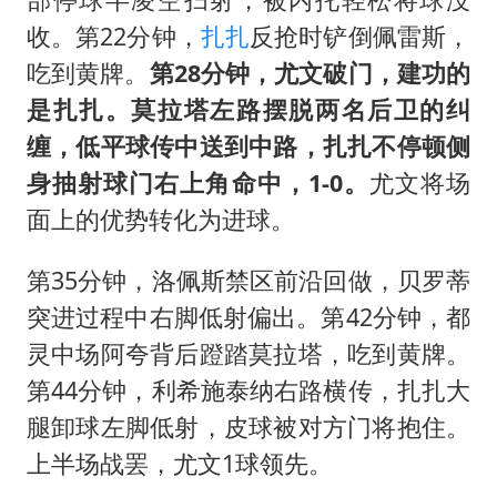
收。第22分钟，
扎扎
反抢时铲倒佩雷斯，
吃到黄牌。
第28分钟，尤文破门，建功的
是扎扎。莫拉塔左路摆脱两名后卫的纠
缠，低平球传中送到中路，扎扎不停顿侧
身抽射球门右上角命中，1-0。
尤文将场
面上的优势转化为进球。
第35分钟，洛佩斯禁区前沿回做，贝罗蒂
突进过程中右脚低射偏出。第42分钟，都
灵中场阿夸背后蹬踏莫拉塔，吃到黄牌。
第44分钟，利希施泰纳右路横传，扎扎大
腿卸球左脚低射，皮球被对方门将抱住。
上半场战罢，尤文1球领先。