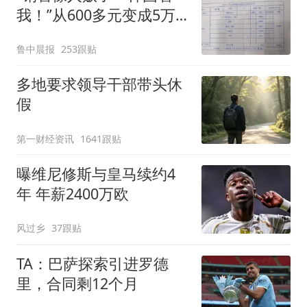
我！”从600多元变成5万
元，57岁保洁阿姨做医美
鲁中晨报
253跟贴
后眼睛肿到流泪、视物模
糊
多地要求领导干部带头休
假
第一财经资讯
1641跟贴
曝维尼修斯与皇马续约4
年 年薪2400万欧
风过乡
37跟贴
TA：巴萨探索引进罗德
里，合同剩12个月