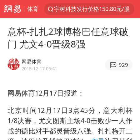
体育
宇树科技发行价格150.80元/股
江钨装备：无注入矿山资产安排
意杯-扎扎2球博格巴任意球破
台风白海豚即将进入48小时警戒线
门 尤文4-0晋级8强
官方回应献血屋不让市民入内躲雨
郑国霖回应去景区上班被保安拦下
网易体育
929
80后女柜员逆袭成4200亿银行副行长
2015-12-17 05:41
感觉全东北都在等7号
网易体育12月17日报道：
中央气象台发布台风黄色预警
扎哈罗娃批广岛市长不提美国原子弹
北京时间12月17日3点45分，意大利杯
女子利用漏洞0元薅走3000多件家电
1/8决赛，尤文图斯主场4-0击败少一人作
金饰克价大幅跳涨
战的德比对手都灵晋级八强。扎扎梅开二