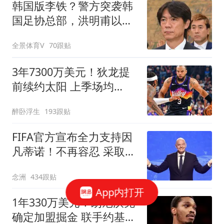
韩国版李铁？警方突袭韩
国足协总部，洪明甫以犯
罪嫌疑人身份被传唤
全景体育V
70跟贴
3年7300万美元！狄龙提
前续约太阳 上季场均
20+创生涯纪录
醉卧浮生
193跟贴
FIFA官方宣布全力支持因
凡蒂诺！不再容忍 采取一
切措施保护名誉
念洲
434跟贴
App内打开
1年330万美元！朗尼沃克
确定加盟掘金 联手约基奇