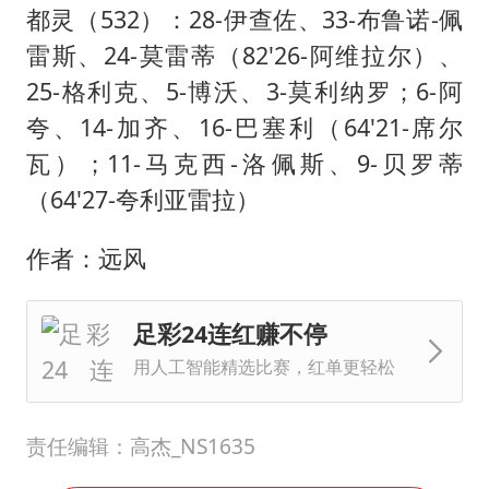
都灵（532）：28-伊查佐、33-布鲁诺-佩
雷斯、24-莫雷蒂（82'26-阿维拉尔）、
25-格利克、5-博沃、3-莫利纳罗；6-阿
夸、14-加齐、16-巴塞利（64'21-席尔
瓦）；11-马克西-洛佩斯、9-贝罗蒂
（64'27-夸利亚雷拉）
作者：远风
足彩24连红赚不停
用人工智能精选比赛，红单更轻松
责任编辑：高杰_NS1635