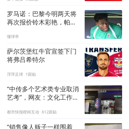
两，做成红烧辣子鱼块，
味道很好
罗马诺：巴黎今明两天将
再次报价铃木彩艳，帕尔
马要3500万欧
懂球帝
萨尔茨堡红牛官宣签下门
将弗吕希特尔
浮萍足球
1跟贴
“中传多个艺术类专业取消
艺考”，网友：文化工作者
一定要有文化，这句话的
都市快报橙柿互动
612跟贴
含金量还在持续上升
“销售像人贩子一样围着