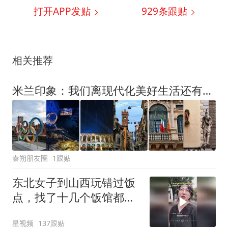
打开APP发贴
929
条跟贴
相关推荐
米兰印象：我们离现代化美好生活还有多远？|| 大视野
秦朔朋友圈
1跟贴
东北女子到山西玩错过饭
点，找了十几个饭馆都没
开门：午休到几点
星视频
137跟贴