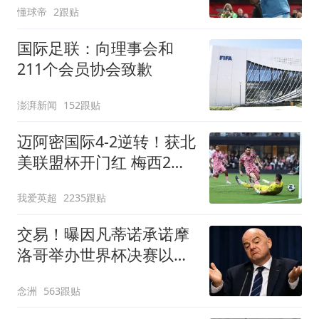
懂球帝
2跟贴
国际足联：向理事会和
211个会员协会致歉
澎湃新闻
152跟贴
迈阿密国际4-2逆转！获北
美联盟杯开门红 梅西2射1
传+生涯已进921球
我爱英超
2235跟贴
交易！曝因凡蒂诺承诺摩
洛哥举办世界杯决赛以换
取支持 FIFA回应
念洲
563跟贴