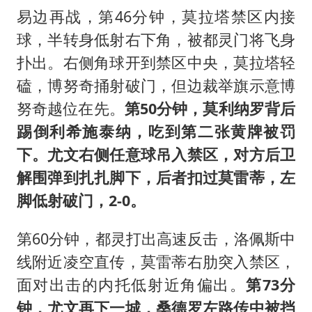
易边再战，第46分钟，莫拉塔禁区内接
球，半转身低射右下角，被都灵门将飞身
扑出。右侧角球开到禁区中央，莫拉塔轻
磕，博努奇捅射破门，但边裁举旗示意博
努奇越位在先。
第50分钟，莫利纳罗背后
踢倒利希施泰纳，吃到第二张黄牌被罚
下。尤文右侧任意球吊入禁区，对方后卫
解围弹到扎扎脚下，后者扣过莫雷蒂，左
脚低射破门，2-0。
第60分钟，都灵打出高速反击，洛佩斯中
线附近凌空直传，莫雷蒂右肋突入禁区，
面对出击的内托低射近角偏出。
第73分
钟，尤文再下一城，桑德罗左路传中被挡