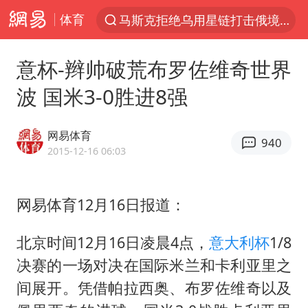
体育
马斯克拒绝乌用星链打击俄境内目标
解锁各地夏日限定体验
意杯-辫帅破荒布罗佐维奇世界
男童模仿奥特曼从高处跳下致骨折
波 国米3-0胜进8强
富婆带资进组给自己硬加60多场吻戏
黄金创今年来最大单周涨幅
网易体育
940
名创优品一次性内裤 颜面尽失
2015-12-16 06:03
“六爷”挂一颗出场
网易体育12月16日报道：
金饰克价一夜涨回1300元
视频丨中国东方电气集团原党组副书记、董事宋致远被查
北京时间12月16日凌晨4点，
意大利杯
1/8
白海豚将正面袭击贯穿浙江
决赛的一场对决在国际米兰和卡利亚里之
梁家辉：到内地拍戏不是北上是回归
间展开。凭借帕拉西奥、布罗佐维奇以及