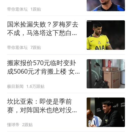
带你逛体坛
1跟贴
国米捡漏失败？罗梅罗去
不成，马洛塔这下愁白了
头
带你逛体坛
7跟贴
搬家报价570元临时变卦
成5060元才肯搬上楼 女子
傻眼
极目新闻
1.6万跟贴
坎比亚索：即使是季前
赛，对阵国米也绝对没有
任何退缩的理由
懂球帝
2跟贴