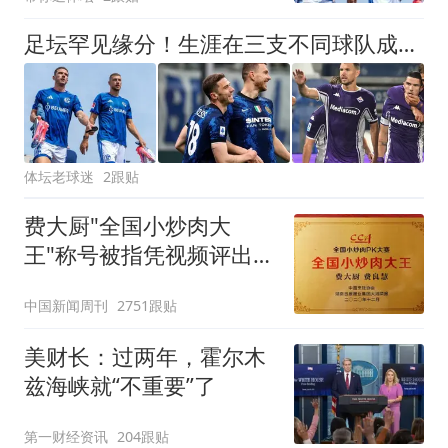
足坛罕见缘分！生涯在三支不同球队成为队友，从意甲一路打到德甲
体坛老球迷
2跟贴
费大厨"全国小炒肉大
王"称号被指凭视频评出
官方回应
中国新闻周刊
2751跟贴
美财长：过两年，霍尔木
兹海峡就“不重要”了
第一财经资讯
204跟贴