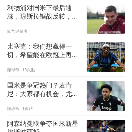
利物浦对国米下最后通
牒，琼斯拉锯战反转，续
约或离队八月定调
氧气过敏者
比塞克：我们想赢得一
切，希望能在欧冠上再进
一步
懂球帝
13跟贴
国米是争冠热门？麦肯
尼：大家都有机会，尤文
最大对手是自己
懂球帝
1跟贴
阿森纳曼联争夺国米新星
埃斯波西托