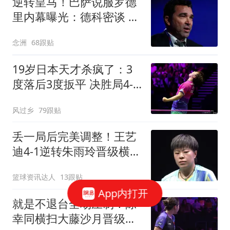
逆转皇马！巴萨说服罗德
里内幕曝光：德科密谈 弗
里克多次打电话
念洲
68跟贴
19岁日本天才杀疯了：3
度落后3度扳平 决胜局4-8
后轰7-0逆转进4强
风过乡
79跟贴
丢一局后完美调整！王艺
迪4-1逆转朱雨玲晋级横滨
冠军赛四强！
篮球资讯达人
13跟贴
App内打开
就是不退台全场压制！陈
幸同横扫大藤沙月晋级横