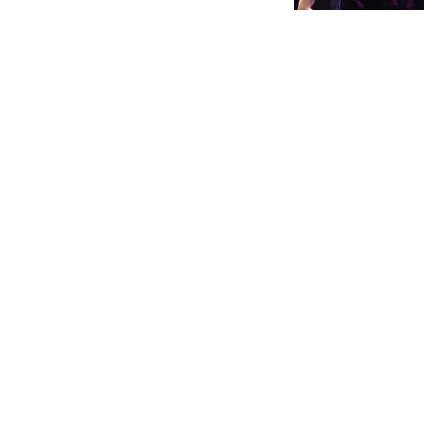
滨冠军赛四强！
篮球资讯达人
37跟贴
联手浓眉！北京水货外援
阿隆德斯签约奇才 场均仅
6.3分告别CBA
醉卧浮生
71跟贴
西班牙六台：阿劳霍将租
借加盟利物浦，非强制买
断费约6000万欧
懂球帝
纽卡体育总监：我们没有
一个人想卖吉马良斯，他
非常尊重我们
热搜
懂球帝