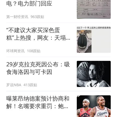
电？电力部门回应
第一财经资讯
963跟贴
“不建议大家买深色蛋
糕”上热搜，网友：天塌
了！
环球网资讯
108跟贴
29岁克拉克死因公布：吸
食海洛因与可卡因
罗说NBA
413跟贴
曝莱昂纳德案预计协商和
解！名嘴要求重罚：鲍尔
默和小卡都该禁赛一年