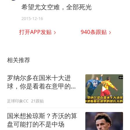
希望尤文空难，全部死光
2015-12-16
打开APP发贴
940
条跟贴
相关推荐
罗纳尔多在国米十大进
球，你是看着在意甲的他
长大的吗？
足球印象CC
21跟贴
国米想捡琼斯？齐沃的算
盘可能打的不是中场