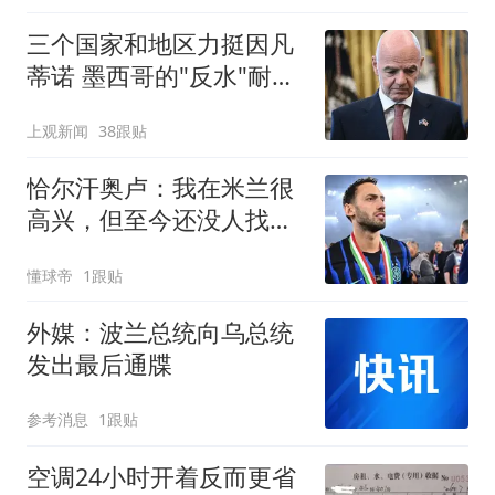
三个国家和地区力挺因凡
蒂诺 墨西哥的"反水"耐人
寻味
上观新闻
38跟贴
恰尔汗奥卢：我在米兰很
高兴，但至今还没人找我
谈续约
懂球帝
1跟贴
外媒：波兰总统向乌总统
发出最后通牒
参考消息
1跟贴
空调24小时开着反而更省