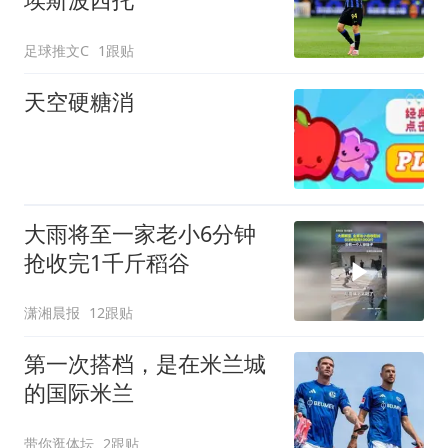
足球推文C
1跟贴
天空硬糖消
大雨将至一家老小6分钟
抢收完1千斤稻谷
潇湘晨报
12跟贴
第一次搭档，是在米兰城
的国际米兰
带你逛体坛
2跟贴