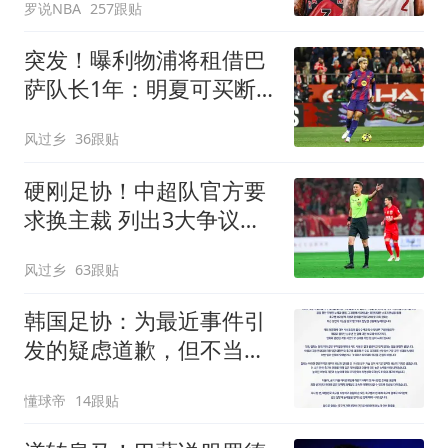
罗说NBA
257跟贴
突发！曝利物浦将租借巴
萨队长1年：明夏可买断
曾被查出心理问题
风过乡
36跟贴
硬刚足协！中超队官方要
求换主裁 列出3大争议比
赛：鲁能全上榜
风过乡
63跟贴
韩国足协：为最近事件引
发的疑虑道歉，但不当行
为从未发生
懂球帝
14跟贴