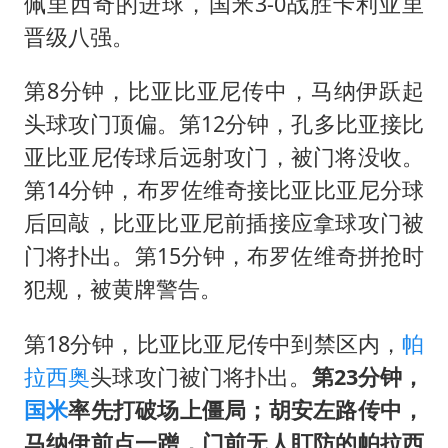
酒店回应车内过夜被收150元
佩里西奇的进球，国米3-0战胜卡利亚里
晋级八强。
牛津大学一纸声明甩不了锅
西湖突现狂风暴雨 游客瞬间被浇透
第8分钟，比亚比亚尼传中，马纳伊跃起
网传《披荆斩棘2026》名单
头球攻门顶偏。第12分钟，孔多比亚接比
女主硬加吻戏短剧已下架
亚比亚尼传球后远射攻门，被门将没收。
第14分钟，布罗佐维奇接比亚比亚尼分球
包文婧：二胎很难一碗水端平
后回敲，比亚比亚尼前插接应拿球攻门被
香港宏福苑火灾或由烟头引起
门将扑出。第15分钟，布罗佐维奇拼抢时
人民的健康、体质、幸福一脉相承
犯规，被黄牌警告。
第18分钟，比亚比亚尼传中到禁区内，
帕
拉西奥
头球攻门被门将扑出。
第23分钟，
国米
率先打破场上僵局；胡安左路传中，
马纳伊前点一蹭，门前无人盯防的帕拉西