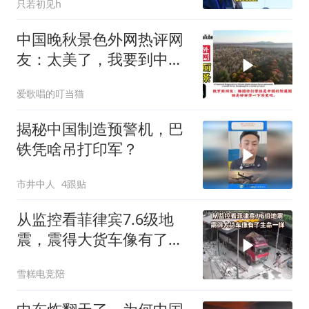
只若初见h
中国晚秋景色外网热评网
友：太美了，我要到中国
留学！
爱歌唱的叮当猫
揭秘中国制造预警机，巴
铁凭啥吊打印军？
市井中人
4跟贴
从监控看菲律宾7.6级地
震，震得大货车像有了生
命一样
雪糕电竞陪