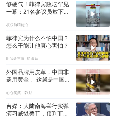
够硬气！菲律宾政坛罕见
一幕：21名参议员放下分
歧，联手力挺涨薪
权权前哨前沿
菲律宾为什么不怕中国？
怎么干能让他真心害怕？
叫我金主编
31跟贴
外国品牌用皮革，中国非
遗用黄金， 这就是中国手
艺的文化内涵
心心笑笑
1跟贴
台媒：大陆南海举行实弹
演习威慑美菲，预判菲律