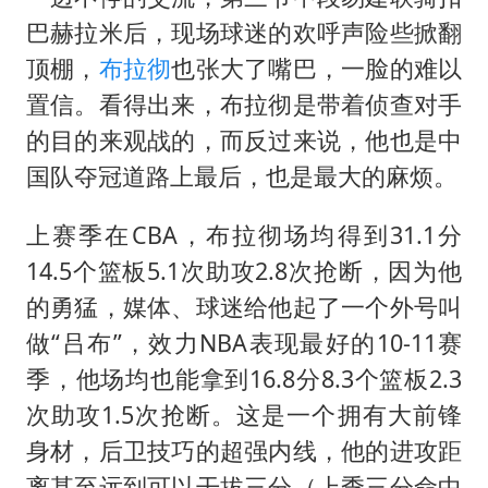
百花奖开幕式
巴赫拉米后，现场球迷的欢呼声险些掀翻
38岁演员求职万岁山NPC成功
顶棚，
布拉彻
也张大了嘴巴，一脸的难以
老中医：立秋后养心是关键
置信。看得出来，布拉彻是带着侦查对手
国防部：中国军队坚决反制任何闹海挑衅图谋
的目的来观战的，而反过来说，他也是中
我国外贸延续良好增长态势
国队夺冠道路上最后，也是最大的麻烦。
东航：国内客票提前14天免费退改
上赛季在CBA，布拉彻场均得到31.1分
欧阳娜娜窦靖童好搭
14.5个篮板5.1次助攻2.8次抢断，因为他
夯实基础开新局
的勇猛，媒体、球迷给他起了一个外号叫
做“吕布”，效力NBA表现最好的10-11赛
季，他场均也能拿到16.8分8.3个篮板2.3
次助攻1.5次抢断。这是一个拥有大前锋
身材，后卫技巧的超强内线，他的进攻距
离甚至远到可以干拔三分（上季三分命中