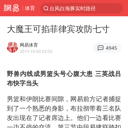
体育
台风白海豚实时路径
“电影+”如何激发千亿级消费新活力？
大魔王可掐菲律宾攻防七寸
秘鲁和墨西哥宣布恢复外交关系
沙特土耳其巴基斯坦签署共同防务协议
网易体育
4945
中医教你一招提升气血
2015-10-03 02:03
全球首个长时储能一体化产业园量产
野兽内线成男篮头号心腹大患 三英战吕
四川宜宾市高县4.9级地震致1人死亡
布快字当头
胜宏科技：股票交易异常波动
中巨芯：上半年归母净利润1405.77万元
男篮和伊朗比赛间隙，网易前方记者捕捉
美股存储板块集体大跌
到了一个熟悉的身影，布拉彻带着三名队
友出现在了记者席边上。他们一边看比赛
U17国足点球大战淘汰河床晋级决赛
一边不停的交流，第三节中段易建联骑扣