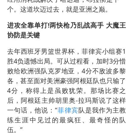
个。这道坎迈过去，就是亚洲之巅。
进攻全靠单打!两快枪乃乱战高手 大魔王
协防是关键
去年西班牙男篮世界杯，菲律宾小组赛1
胜4负遗憾出局。可从过程看，加时3分惜
败给欧洲强队克罗地亚，4分不敌波多黎
各，甚至面对美洲豪强阿根廷队也只输了
4分，称得上是虽败犹荣。那场比赛之
后，阿根廷主帅胡里奥-拉玛斯说了这样
一句话，他说：“
菲律宾
队是我作为主教
练生涯中见过的最疯狂、最奇怪的队
伍。”