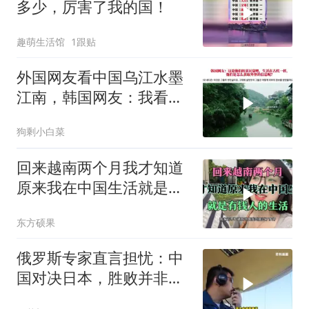
多少，厉害了我的国！
趣萌生活馆
1跟贴
外国网友看中国乌江水墨
江南，韩国网友：我看见
了中国落后的一面
狗剩小白菜
回来越南两个月我才知道
原来我在中国生活就是有
钱人的生活
东方硕果
俄罗斯专家直言担忧：中
国对决日本，胜败并非唯
一忧虑