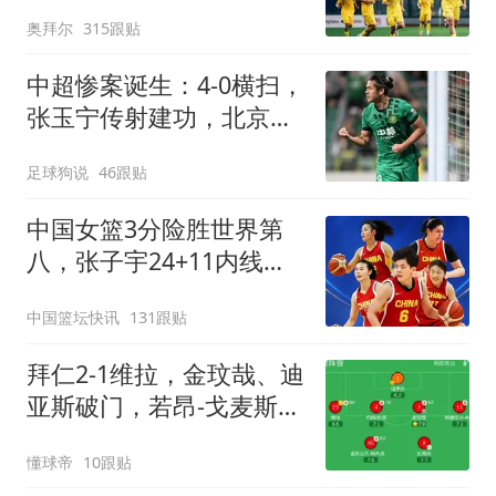
次扑点，再战阿森纳
奥拜尔
315跟贴
中超惨案诞生：4-0横扫，
张玉宁传射建功，北京国
安升到第3
足球狗说
46跟贴
中国女篮3分险胜世界第
八，张子宇24+11内线无
解，杨舒予12+6王思雨
中国篮坛快讯
131跟贴
7+5
拜仁2-1维拉，金玟哉、迪
亚斯破门，若昂-戈麦斯扳
回一城
懂球帝
10跟贴