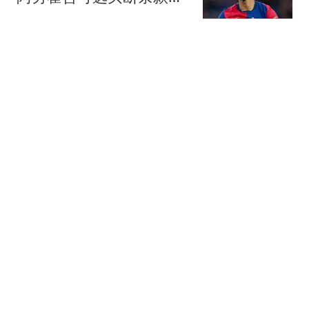
巴萨已开绿灯
懂球帝
天空体育：利物浦初谈巴
尔科拉，估值分歧大
懂球帝
隆加里：莱奥倾向留米兰
但不续约，球队对他标价
仍为6000万欧
懂球帝
德媒：法兰克福高层推动
与克勒舍续约；其合同中
有解约条款
懂球帝
热搜