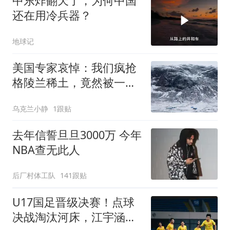
中东炸翻天了，为何中国
还在用冷兵器？
地球记
美国专家哀悼：我们疯抢
格陵兰稀土，竟然被一
把"中国锁"卡死
乌克兰小静
1跟贴
去年信誓旦旦3000万 今年
NBA查无此人
后厂村体工队
141跟贴
U17国足晋级决赛！点球
决战淘汰河床，江宇涵两