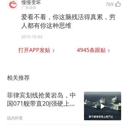
慢慢变坏
769
广东深圳
爱看不看，你这脑残活得真累，穷
人都有你这种思维
2015-10-03
打开APP发贴
4945
条跟贴
相关推荐
菲律宾划线抢黄岩岛，中
国071舰带直20J强硬上
阵，菲方慌了
战武科普