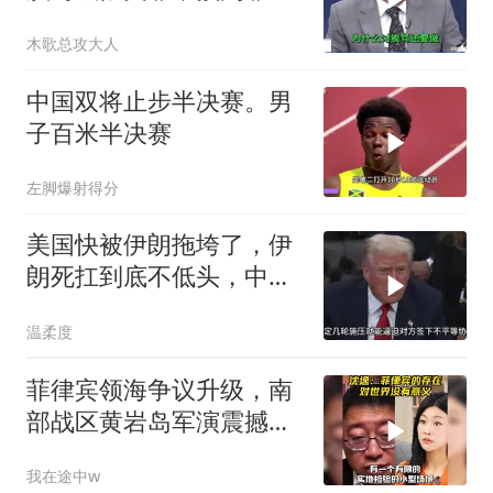
宾再闹大陆要抓人
木歌总攻大人
中国双将止步半决赛。男
子百米半决赛
左脚爆射得分
美国快被伊朗拖垮了，伊
朗死扛到底不低头，中国
反而迎来新机遇？
温柔度
菲律宾领海争议升级，南
部战区黄岩岛军演震撼开
启！沈逸解读菲律宾动作
我在途中w