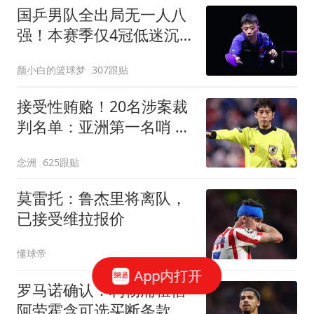
国乒男队全出局无一人八
强！本赛季仅4冠低迷沉
底 王楚钦仍独扛大旗
颜小白的篮球梦
307跟贴
接受性贿赂！20名涉案裁
判名单：亚洲第一名哨 日
本2主裁+香港1人
念洲
625跟贴
莫雷托：鲁杰里将离队，
已接受维拉报价
懂球帝
App内打开
罗马诺确认：利物浦租借
阿劳霍含可选买断条款，