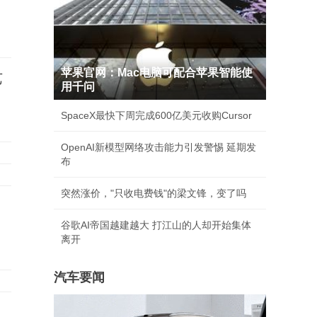
苹果官网：Mac电脑可配合苹果智能使
艺
用千问
SpaceX最快下周完成600亿美元收购Cursor
OpenAI新模型网络攻击能力引发警惕 延期发
布
突然涨价，"只收电费钱"的梁文锋，变了吗
谷歌AI帝国越建越大 打江山的人却开始集体
离开
汽车要闻