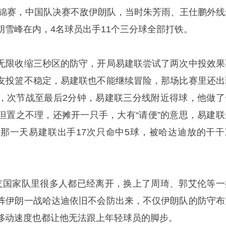
年亚锦赛，中国队决赛不敌伊朗队，当时朱芳雨、王仕鹏外线
胡雪峰在内，4名球员出手11个三分球全部打铁。
无限收缩三秒区的防守，开局易建联尝试了两次中投效果
友投篮不稳定，易建联也不能继续冒险，那场比赛里还出
，次节战至最后2分钟，易建联三分线附近得球，他做了
但置之不理，还摊开一只手，大有“请便”的意思，易建联
那一天易建联出手17次只命中5球，被哈达迪放的干干
支国家队里很多人都已经离开，换上了周琦、郭艾伦等一
阵伊朗一战哈达迪依旧不会防出来，不仅伊朗队的防守布
移动速度也都让他无法跟上年轻球员的脚步。