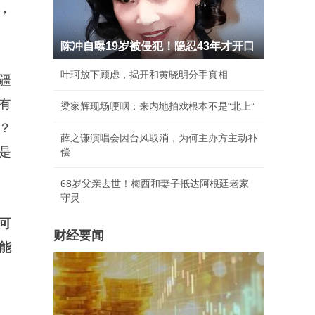
%，
陈冲自曝19岁被侵犯！隐忍43年才开口
叶珂放下顾虑，揭开和黄晓明分手真相
疆
后有
梁家辉现场哽咽：来内地拍戏根本不是“北上”
？
薛之谦演唱会因台风取消，为何主办方主动补
是
偿
68岁父亲去世！梅西和妻子抵达阿根廷老家
守灵
可
财经要闻
能