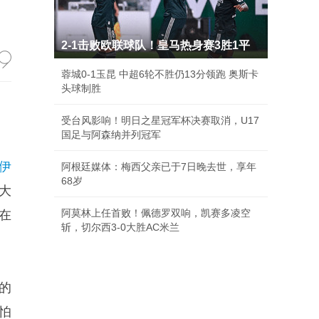
2-1击败欧联球队！皇马热身赛3胜1平
蓉城0-1玉昆 中超6轮不胜仍13分领跑 奥斯卡
头球制胜
受台风影响！明日之星冠军杯决赛取消，U17
国足与阿森纳并列冠军
伊
阿根廷媒体：梅西父亲已于7日晚去世，享年
68岁
大
阿莫林上任首败！佩德罗双响，凯赛多凌空
在
斩，切尔西3-0大胜AC米兰
。
的
怕