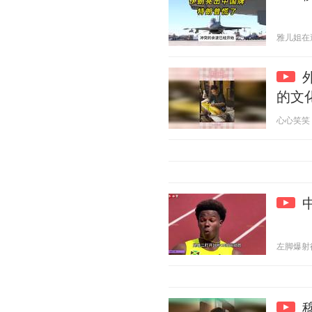
雅儿姐在遛弯
的文
心心笑笑 20
左脚爆射得分