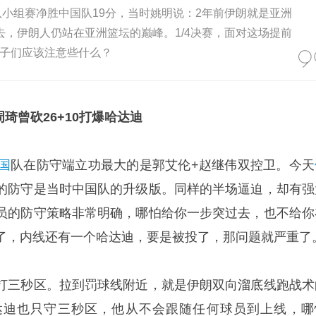
朗队小组赛净胜中国队19分，当时姚明说：2年前伊朗就是亚洲
去，伊朗人仍站在亚洲篮坛的巅峰。1/4决赛，面对这场提前
子们应该注意些什么？
周琦曾砍26+10打爆哈达迪
国
队在防守端立功最大的是郭艾伦+赵继伟双控卫。今天
的防守是当时中国队的升级版。同样的半场逼迫，却有强
员的防守策略非常明确，哪怕给你一步突过去，也不给你
了，内线还有一个哈达迪，要是被投了，那问题就严重了
打三秒区。拉到罚球线附近，就是伊朗双向溜底线跑战术
达迪也只守三秒区，他从不会跟随任何球员到上线，哪