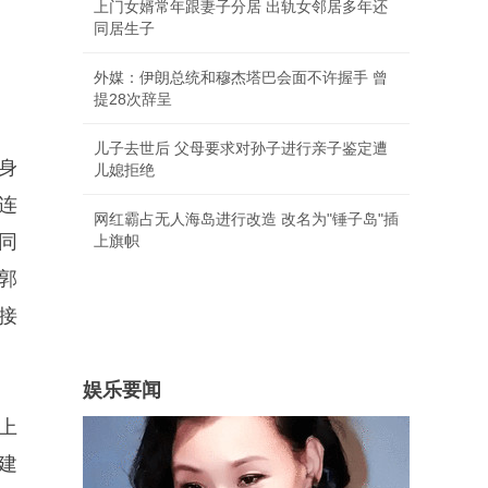
上门女婿常年跟妻子分居 出轨女邻居多年还
同居生子
外媒：伊朗总统和穆杰塔巴会面不许握手 曾
。
提28次辞呈
儿子去世后 父母要求对孙子进行亲子鉴定遭
身
儿媳拒绝
连
网红霸占无人海岛进行改造 改名为"锤子岛"插
同
上旗帜
郭
接
娱乐要闻
上
建