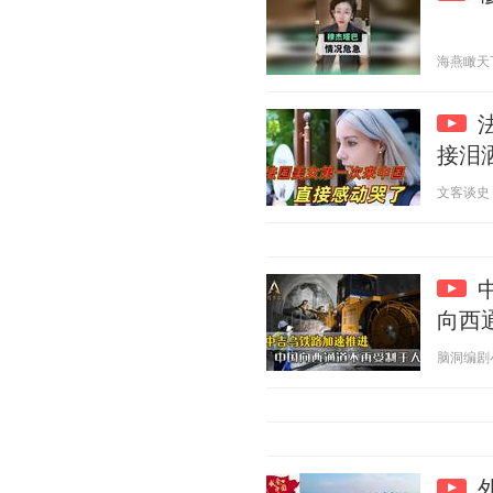
海燕瞰天下 2
接泪
文客谈史 20
向西
脑洞编剧小剧