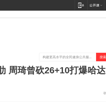
 周琦曾砍26+10打爆哈达