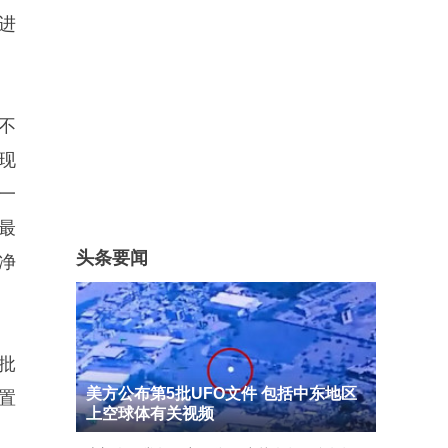
进
不
现
一
最
头条要闻
净
批
美方公布第5批UFO文件 包括中东地区
置
上空球体有关视频