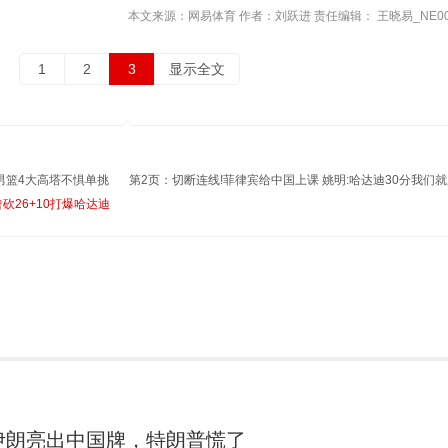
本文来源：网易体育 作者：刘跃进 责任编辑： 王晓易_NE00
1
2
3
显示全文
!男篮4大高塔不惧单挑
第2页：切断连线!菲律宾给中国上课 姚明:哈达迪30分我们
砍26+10打爆哈达迪
伊朗亮出中国牌，特朗普慌了