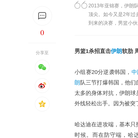
2013年亚锦赛，伊
顶尖。如今又是2年过
到来的决赛，男篮小伙
0
男篮1杀招直击
伊朗
软肋 
分享至
小组赛20分逆袭韩国，
中
朗
队三节打爆韩国，他们
太多的身体对抗，伊朗球
外线轻松出手。因为被突
哈达迪在进攻端，基本只
时候。而在防守端，哈