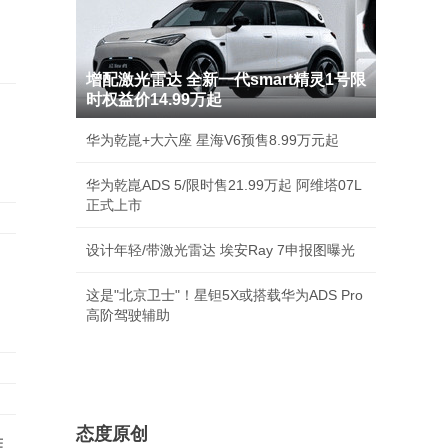
增配激光雷达 全新一代smart精灵1号限
时权益价14.99万起
华为乾崑+大六座 星海V6预售8.99万元起
华为乾崑ADS 5/限时售21.99万起 阿维塔07L
正式上市
设计年轻/带激光雷达 埃安Ray 7申报图曝光
这是"北京卫士"！星钽5X或搭载华为ADS Pro
高阶驾驶辅助
态度原创
堆