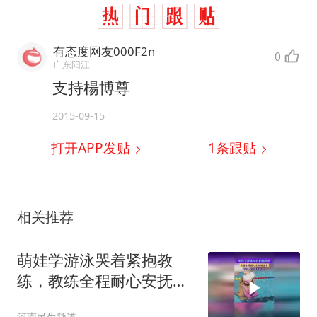
有态度网友000F2n
0
广东阳江
支持楊博尊
2015-09-15
打开APP发贴
1
条跟贴
相关推荐
萌娃学游泳哭着紧抱教
练，教练全程耐心安抚超
温柔，网友：安全感拉满
河南民生频道