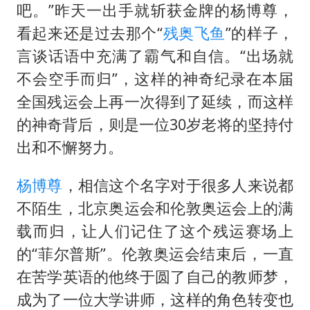
国乒男单横滨冠军赛全军覆没
吧。”昨天一出手就斩获金牌的杨博尊，
U17国足三连胜晋级明日之星半决赛
看起来还是过去那个“
残奥飞鱼
”的样子，
美股存储板块集体大跌
言谈话语中充满了霸气和自信。“出场就
不会空手而归”，这样的神奇纪录在本届
胡彦斌获《歌手2026》歌王
全国残运会上再一次得到了延续，而这样
东航：国内客票提前14天免费退改
的神奇背后，则是一位30岁老将的坚持付
胜宏科技：股票交易异常波动
出和不懈努力。
夯实基础开新局
杨博尊
，相信这个名字对于很多人来说都
不陌生，北京奥运会和伦敦奥运会上的满
载而归，让人们记住了这个残运赛场上
的“菲尔普斯”。伦敦奥运会结束后，一直
在苦学英语的他终于圆了自己的教师梦，
成为了一位大学讲师，这样的角色转变也