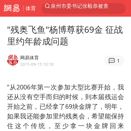
体育
“电影+”如何激发千亿级消费新活力？
全球首个长时储能一体化产业园量产
"残奥飞鱼"杨博尊获69金 征战
台风白海豚已进入24小时警戒线
里约年龄成问题
中国女篮70-67险胜尼日利亚女篮
上海：台风白海豚或将带来龙卷风
网易体育
1
四川宜宾市高县4.9级地震致1人死亡
2015-09-15 10:18
名创优品回应女子吐槽内裤质量差
“从2006年第一次参加大型比赛开始，我
出口禁令驱动有色板块大涨
还从没有空手而归的时候，到本届残运会
中巨芯：上半年归母净利润1405.77万元
开始之前，已经拿了69块金牌了，明年，
秋天的第一杯奶茶到底有多火
如果我还能参加里约残奥会，希望能保持
38岁演员求职万岁山NPC成功
住这个传统，至少拿一块金牌回来