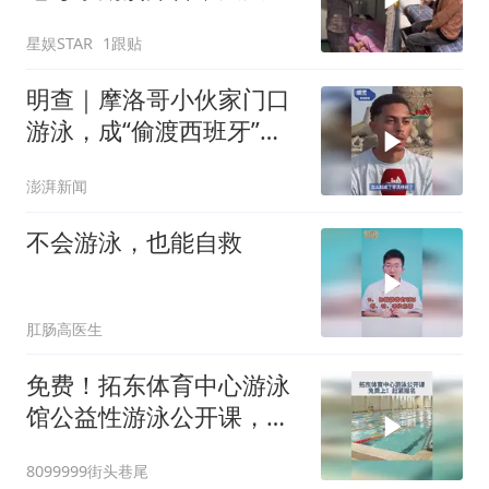
河边呼唤儿子回家
星娱STAR
1跟贴
明查｜摩洛哥小伙家门口
游泳，成“偷渡西班牙”？
离大谱了
澎湃新闻
不会游泳，也能自救
肛肠高医生
免费！拓东体育中心游泳
馆公益性游泳公开课，正
在进行中。抓紧报名 #游
8099999街头巷尾
泳 #学游泳 #公开课 #拓