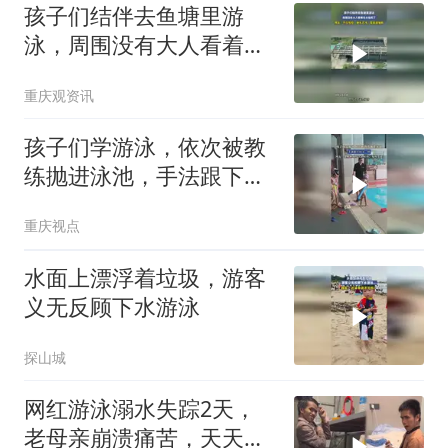
咬孩子了
孩子们结伴去鱼塘里游
泳，周围没有大人看着也
太危险了，网友：不仅危
重庆观资讯
险，静水还冷，容易腿抽
筋
孩子们学游泳，依次被教
练抛进泳池，手法跟下饺
子一样
重庆视点
水面上漂浮着垃圾，游客
义无反顾下水游泳
探山城
网红游泳溺水失踪2天，
老母亲崩溃痛苦，天天在