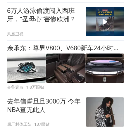
东体育馆
6万人游泳偷渡闯入西班
牙，“圣母心”害惨欧洲？
凤凰卫视
余承东：尊界V800、V680新车24小时大定突破3500台
齐鲁壹点
1.8万跟贴
去年信誓旦旦3000万 今年
NBA查无此人
后厂村体工队
137跟贴