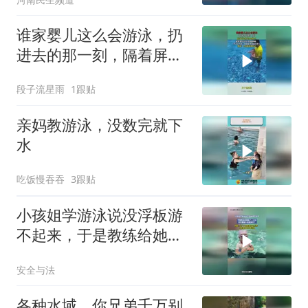
了
谁家婴儿这么会游泳，扔
进去的那一刻，隔着屏幕
都在憋气！
段子流星雨
1跟贴
亲妈教游泳，没数完就下
水
吃饭慢吞吞
3跟贴
小孩姐学游泳说没浮板游
不起来，于是教练给她抠
了一小块，真的要被小孩
安全与法
姐笑死了
各种水域，你兄弟千万别