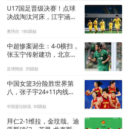
U17国足晋级决赛！点球
决战淘汰河床，江宇涵两
次扑点，再战阿森纳
奥拜尔
185跟贴
中超惨案诞生：4-0横扫，
张玉宁传射建功，北京国
安升到第3
足球狗说
35跟贴
中国女篮3分险胜世界第
八，张子宇24+11内线无
解，杨舒予12+6王思雨
中国篮坛快讯
93跟贴
7+5
拜仁2-1维拉，金玟哉、迪