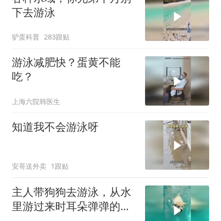
下去游泳
驴蛋科普
283跟贴
游泳减肥快？蛋黄不能
吃？
上海六院韩医生
知道我不会游泳呀
安哥送外卖
1跟贴
主人带狗狗去游泳，从水
里游过来时耳朵弹弹的，
网友：顶着对妙脆角就来