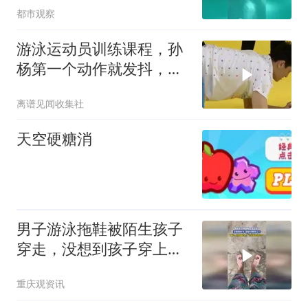
都市观察
了
游泳运动员训练课程，孙
杨第一个动作就发抖，可
见强度有多高
离谱见闻收集社
天空硬糖消
男子游泳拖鞋被陌生孩子
穿走，没想到孩子穿上直
接卡脚脖子上了，网友：
重庆观资讯
你的拖鞋认主，已经开始