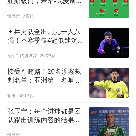
亚斯破门，若昂-戈麦斯扳
回一城
懂球帝
7跟贴
国乒男队全出局无一人八
强！本赛季仅4冠低迷沉
底 王楚钦仍独扛大旗
颜小白的篮球梦
297跟贴
接受性贿赂！20名涉案裁
判名单：亚洲第一名哨 日
本2主裁+香港1人
念洲
580跟贴
张玉宁：每个进球都是团
队踢出训练内容的结果，
祝贺蒋子承首秀
懂球帝