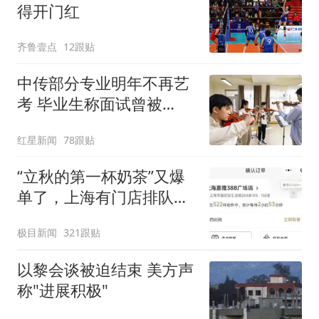
得开门红
齐鲁壹点
12跟贴
中传部分专业明年不再艺
考 毕业生称面试曾被
问“如何策划晚会” 专家：
红星新闻
78跟贴
遏制“艺考捷径化”
“立秋的第一杯奶茶”又爆
单了，上海有门店排队超
500杯，店员：今天奶茶
极目新闻
321跟贴
店都很忙，要等2个多小
时
以黎会谈被迫结束 美方声
称"进展积极"