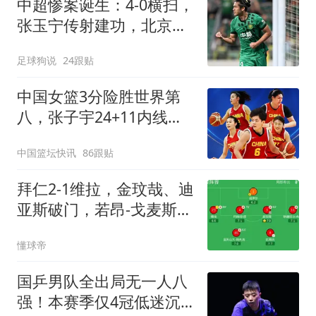
中超惨案诞生：4-0横扫，
张玉宁传射建功，北京国
安升到第3
足球狗说
24跟贴
中国女篮3分险胜世界第
八，张子宇24+11内线无
解，杨舒予12+6王思雨
中国篮坛快讯
86跟贴
7+5
拜仁2-1维拉，金玟哉、迪
亚斯破门，若昂-戈麦斯扳
回一城
懂球帝
国乒男队全出局无一人八
强！本赛季仅4冠低迷沉