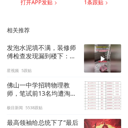
打开APP发贴
1
条跟贴
相关推荐
发泡水泥填不满，装修师
傅检查发现漏到楼下：出
风口未延伸到外墙
星视频
5跟贴
佛山一中学招聘物理教
师，笔试前13名均遭淘
汰？教育局：已叫停招
极目新闻
5538跟贴
聘，成立调查组全面核查
最高领袖给总统下了“最后