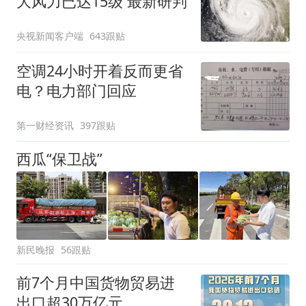
大风力已达15级 最新研判
央视新闻客户端
643跟贴
空调24小时开着反而更省
电？电力部门回应
第一财经资讯
397跟贴
西瓜“保卫战”
新民晚报
56跟贴
前7个月中国货物贸易进
出口超30万亿元