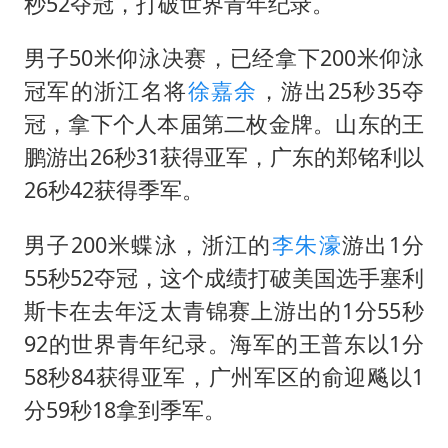
百花奖开幕式
秒52夺冠，打破世界青年纪录。
胡彦斌韩磊 谁帮谁
男子50米仰泳决赛，已经拿下200米仰泳
夯实基础开新局
冠军的浙江名将
徐嘉余
，游出25秒35夺
冠，拿下个人本届第二枚金牌。山东的王
鹏游出26秒31获得亚军，广东的郑铭利以
26秒42获得季军。
男子200米蝶泳，浙江的
李朱濠
游出1分
55秒52夺冠，这个成绩打破美国选手塞利
斯卡在去年泛太青锦赛上游出的1分55秒
92的世界青年纪录。海军的王普东以1分
58秒84获得亚军，广州军区的俞迎飚以1
分59秒18拿到季军。