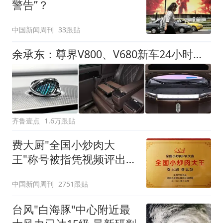
警告”？
中国新闻周刊
33跟贴
余承东：尊界V800、V680新车24小时大定突破3500台
齐鲁壹点
1.6万跟贴
费大厨"全国小炒肉大
王"称号被指凭视频评出
官方回应
中国新闻周刊
2751跟贴
台风"白海豚"中心附近最