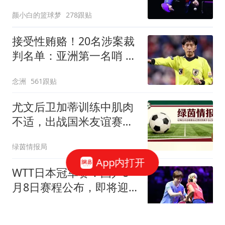
底 王楚钦仍独扛大旗
颜小白的篮球梦
278跟贴
接受性贿赂！20名涉案裁
判名单：亚洲第一名哨 日
本2主裁+香港1人
念洲
561跟贴
尤文后卫加蒂训练中肌肉
不适，出战国米友谊赛成
疑
绿茵情报局
App内打开
WTT日本冠军赛：国乒8
月8日赛程公布，即将迎
战早田希娜&朱雨玲
乒谈