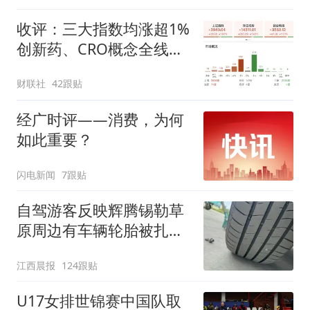
收评：三大指数均涨超1%
创新药、CRO概念全线走
强
财联社
42跟贴
经广时评——消费，为何
如此重要？
闪电新闻
7跟贴
自驾游客反映辉腾锡勒草
原周边有车辆轮胎被扎，
修理店铺换胎价格高达千
江西晨报
124跟贴
元，官方发布情况通报
U17女排世锦赛中国队取