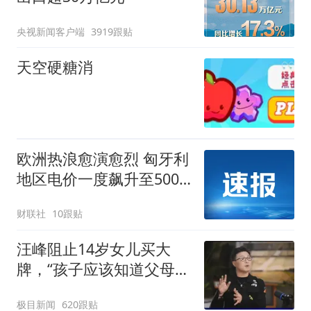
央视新闻客户端
3919跟贴
天空硬糖消
欧洲热浪愈演愈烈 匈牙利
地区电价一度飙升至500
欧元/兆瓦时
财联社
10跟贴
汪峰阻止14岁女儿买大
牌，“孩子应该知道父母的
不易”，称自己买衣服80%
极目新闻
620跟贴
都在淘宝