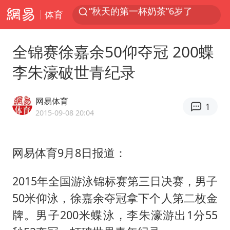
体育
上海：台风白海豚或将带来龙卷风
四川宜宾高县4.9级地震致1死
全锦赛徐嘉余50仰夺冠 200蝶
国乒男单横滨冠军赛全军覆没
李朱濠破世青纪录
38岁演员求职万岁山NPC成功
胡彦斌获《歌手2026》歌王
网易体育
1
U17国足三连胜晋级明日之星半决赛
2015-09-08 20:04
美股存储板块集体大跌
网易体育9月8日报道：
中巨芯：上半年归母净利润1405.77万元
东航：国内客票提前14天免费退改
2015年全国游泳锦标赛第三日决赛，男子
日本试射“战斧”导弹，国防部回应
50米仰泳，徐嘉余夺冠拿下个人第二枚金
名创优品回应女子吐槽内裤质量差
牌。男子200米蝶泳，李朱濠游出1分55