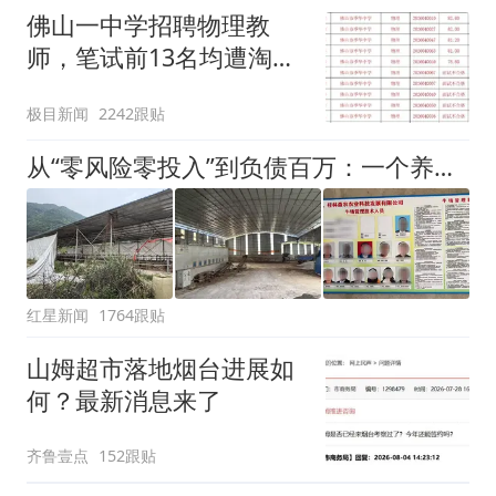
佛山一中学招聘物理教
师，笔试前13名均遭淘
汰？教育局：已叫停招
极目新闻
2242跟贴
聘，成立调查组全面核查
从“零风险零投入”到负债百万：一个养牛项目崩盘后，谁该为农户的贷款买单丨红星调查
红星新闻
1764跟贴
山姆超市落地烟台进展如
何？最新消息来了
齐鲁壹点
152跟贴