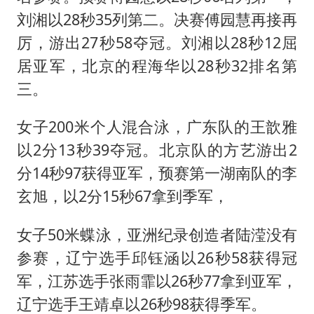
刘湘以28秒35列第二。决赛傅园慧再接再
厉，游出27秒58夺冠。刘湘以28秒12屈
居亚军，北京的程海华以28秒32排名第
三。
女子200米个人混合泳，广东队的王歆雅
以2分13秒39夺冠。北京队的方艺游出2
分14秒97获得亚军，预赛第一湖南队的李
玄旭，以2分15秒67拿到季军，
女子50米蝶泳，亚洲纪录创造者陆滢没有
参赛，辽宁选手邱钰涵以26秒58获得冠
军，江苏选手张雨霏以26秒77拿到亚军，
辽宁选手王靖卓以26秒98获得季军。