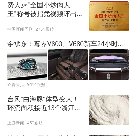
费大厨"全国小炒肉大
王"称号被指凭视频评出
官方回应
中国新闻周刊
2751跟贴
余承东：尊界V800、V680新车24小时大定突破3500台
齐鲁壹点
9414跟贴
台风“白海豚”体型变大！
环流面积接近13个浙江那
么大
上游新闻
459跟贴