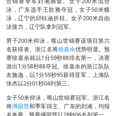
台湾海峡南口北上船舶实施交通管制
世锦赛季军刘湘摘金。女子200米混合
泳，广东选手王歆雅夺冠，女子50米蝶
向鹏0-3不敌张本智和
泳，辽宁的邱钰涵折桂。女子200米自由
四川宜宾地震网友称睡觉被摇醒
泳接力，辽宁队拿到冠军。
DeepSeek投资宇树科技意味什么
今日立秋你咬秋了吗
男子200米仰泳，喀山世锦赛该项目第六
名获得者、浙江名将
徐嘉余
优势明显。预
公司“上四休三”但要降薪1000元
赛徐嘉余就以1分59秒88排名第一，决赛
东方之约 相约未来
游出1分58秒88夺冠。徐嘉余的浙江队队
友施迤，以1分59秒95获得亚军，上海队
张杰以2分01秒04列第三。
女子50米仰泳，喀山世锦赛冠军、浙江名
将
傅园慧
和季军得主、广东的刘湘，均报
名参赛。预赛傅园慧以28秒06名列第一，