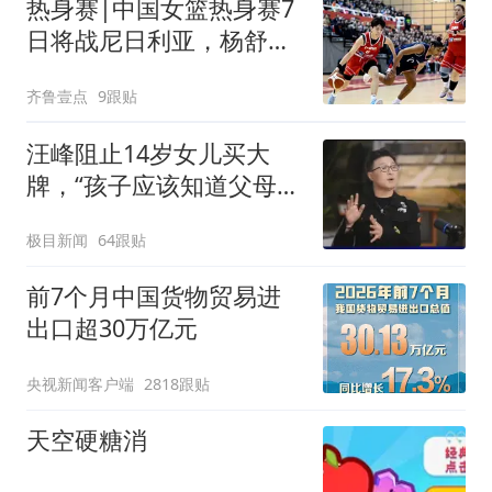
热身赛|中国女篮热身赛7
日将战尼日利亚，杨舒予
有望出战
齐鲁壹点
9跟贴
汪峰阻止14岁女儿买大
牌，“孩子应该知道父母的
不易”，称自己买衣服80%
极目新闻
64跟贴
都在淘宝
前7个月中国货物贸易进
出口超30万亿元
央视新闻客户端
2818跟贴
天空硬糖消