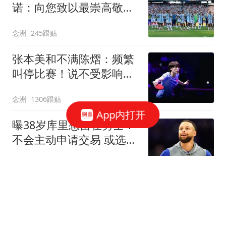
诺：向您致以最崇高敬意
连任才是正确道路
念洲
245跟贴
张本美和不满陈熠：频繁
叫停比赛！说不受影响是
假话 誓要夺冠
念洲
1306跟贴
App内打开
曝38岁库里想留在勇士！
不会主动申请交易 或选择
降薪帮助球队
罗说NBA
821跟贴
无缘首进大师赛16强！商
竣程遭逆转惜败19号种
子，止步蒙特利尔第3轮