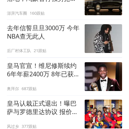
自主高端市场制高点
澎湃汽车圈
160跟贴
去年信誓旦旦3000万 今年
NBA查无此人
后厂村体工队
21跟贴
皇马官宣！维尼修斯续约
6年年薪2400万 8年已获
14冠
奥拜尔
687跟贴
皇马认栽正式退出！曝巴
萨与罗德里达协议 报价
6000万欧与曼城谈判
风过乡
377跟贴