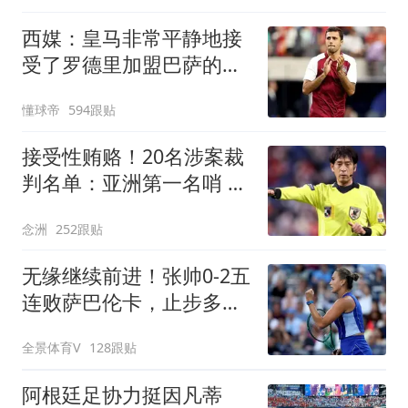
西媒：皇马非常平静地接
受了罗德里加盟巴萨的决
定
懂球帝
594跟贴
接受性贿赂！20名涉案裁
判名单：亚洲第一名哨 日
本2主裁+香港1人
念洲
252跟贴
无缘继续前进！张帅0-2五
连败萨巴伦卡，止步多伦
多站第3轮
全景体育V
128跟贴
阿根廷足协力挺因凡蒂