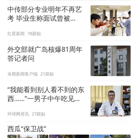
中传部分专业明年不再艺
考 毕业生称面试曾被
问“如何策划晚会” 专家：
红星新闻
78跟贴
遏制“艺考捷径化”
外交部就广岛核爆81周年
答记者问
央视新闻客户端
21跟贴
“我能看到别人看不到的东
西……”一男子中午吃见手
青没事，晚上再吃却出现
环球网资讯
27跟贴
幻觉被紧急送医！
西瓜“保卫战”