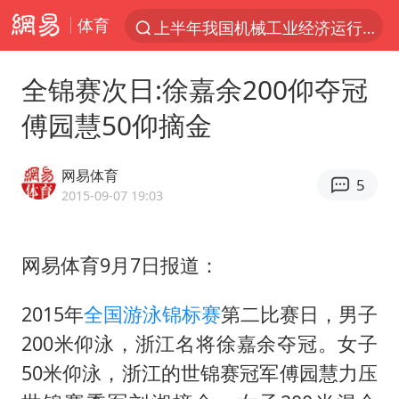
体育
上半年我国机械工业经济运行稳中有进
国防部回应日本试射“战斧”导弹
全锦赛次日:徐嘉余200仰夺冠
泰国枪击案凶手先杀祖父母后行凶
傅园慧50仰摘金
A股三大股指收涨
台风“白海豚”体型变大！环流面积接近13个浙江那么大
网易体育
5
泰国校园枪击案死亡人数升至7人
2015-09-07 19:03
江苏发布台风蓝色预警
网易体育9月7日报道：
宇树科技中一签需缴款7.54万元
“立秋的第一杯奶茶”又爆单了
2015年
全国游泳锦标赛
第二比赛日，男子
中国军队坚决反制任何闹海图谋
200米仰泳，浙江名将徐嘉余夺冠。女子
女子开一天一夜空调后二氧化碳中毒
50米仰泳，浙江的世锦赛冠军傅园慧力压