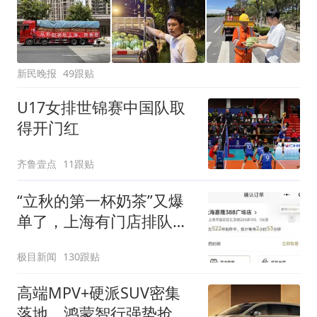
新民晚报
49跟贴
U17女排世锦赛中国队取
得开门红
齐鲁壹点
11跟贴
“立秋的第一杯奶茶”又爆
单了，上海有门店排队超
500杯，店员：今天奶茶
极目新闻
130跟贴
店都很忙，要等2个多小
时
高端MPV+硬派SUV密集
落地，鸿蒙智行强势抢占