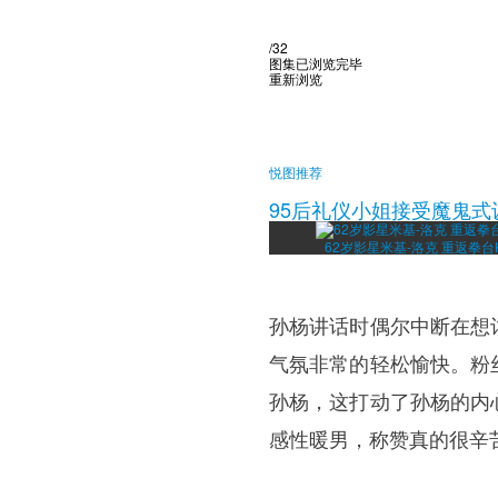
/32
图集已浏览完毕
重新浏览
悦图推荐
95后礼仪小姐接受魔鬼式
62岁影星米基-洛克 重返拳台
孙杨讲话时偶尔中断在想
气氛非常的轻松愉快。粉
孙杨，这打动了孙杨的内
感性暖男，称赞真的很辛