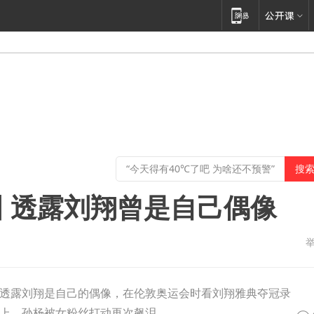
 透露刘翔曾是自己偶像
透露刘翔是自己的偶像，在伦敦奥运会时看刘翔雅典夺冠录
上，孙杨被女粉丝打动再次飙泪。