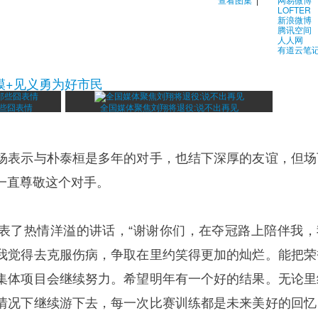
LOFTER
新浪微博
腾讯空间
人人网
有道云笔
模+见义勇为好市民
那些囧表情
全国媒体聚焦刘翔将退役:说不出再见
杨表示与朴泰桓是多年的对手，也结下深厚的友谊，但场
一直尊敬这个对手。
表了热情洋溢的讲话，“谢谢你们，在夺冠路上陪伴我，
我觉得去克服伤病，争取在里约笑得更加的灿烂。能把荣
集体项目会继续努力。希望明年有一个好的结果。无论里
情况下继续游下去，每一次比赛训练都是未来美好的回忆