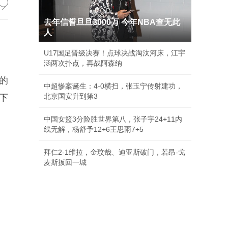
去年信誓旦旦3000万 今年NBA查无此
人
U17国足晋级决赛！点球决战淘汰河床，江宇
涵两次扑点，再战阿森纳
的
中超惨案诞生：4-0横扫，张玉宁传射建功，
北京国安升到第3
下
中国女篮3分险胜世界第八，张子宇24+11内
线无解，杨舒予12+6王思雨7+5
拜仁2-1维拉，金玟哉、迪亚斯破门，若昂-戈
麦斯扳回一城