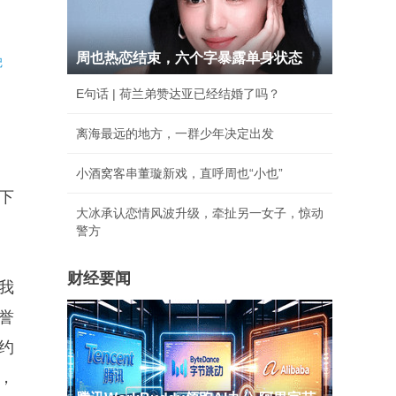
周也热恋结束，六个字暴露单身状态
记
E句话 | 荷兰弟赞达亚已经结婚了吗？
离海最远的地方，一群少年决定出发
小酒窝客串董璇新戏，直呼周也“小也”
下
大冰承认恋情风波升级，牵扯另一女子，惊动
警方
财经要闻
我
誉
约
，