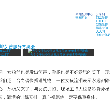
体育图片中心
|
分享到
查看图集
|
网易微博
LOFTER
新浪微博
腾讯空间
人人网
有道云笔
训练 曾服务青奥会
KO对手
大学女子健身队备战健美赛 婀娜多姿秀翘臀
词，女粉丝也是发出笑声，孙杨也是不好意思的笑了，现
丝们还上台向偶像赠送礼物，一位女孩流泪表示永远都陪
心，孙杨又哭了，与女孩拥抱。现场主持人也是称赞孙杨
苦，满满的训练安排，真心祝愿他一定要保重身体。