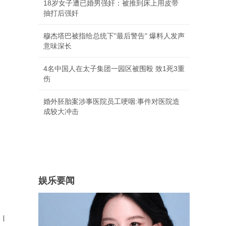
18岁女子遭已婚男强奸：被推到床上用皮带
抽打后强奸
穆杰塔巴被指给总统下"最后警告" 爆料人发声
意味深长
4名中国人在太子集团一园区被围殴 致1死3重
伤
婚外胚胎案涉事医院员工哽咽:事件对医院造
成较大冲击
娱乐要闻
|