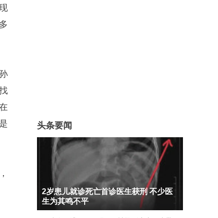
现
多
孙
找
在
是
头条要闻
，
2岁患儿就诊死亡首诊医生获刑 不少医
生为其鸣不平