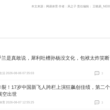
本文来源：网易体育 作者：风之子 责任编辑： 王晓易_NE00
呼兰是真敢说，犀利吐槽孙杨没文化，包袱太炸笑断
 2026-08-06 07:35:03
3
跟贴
3
炸裂！17岁中国新飞人跨栏上演狂飙创佳绩，第二个
横空出世
 2026-08-07 12:55:25
3
跟贴
3