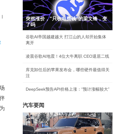
|
突然涨价，"只收电费钱"的梁文锋，变
了吗
谷歌AI帝国越建越大 打江山的人却开始集体
记
离开
凌晨谷歌AI地震！4位大牛离职 CEO退居二线
库克卸任后的苹果发布会，哪些硬件最值得关
注
场
DeepSeek预告API价格上涨：“预计涨幅较大”
伴
汽车要闻
为