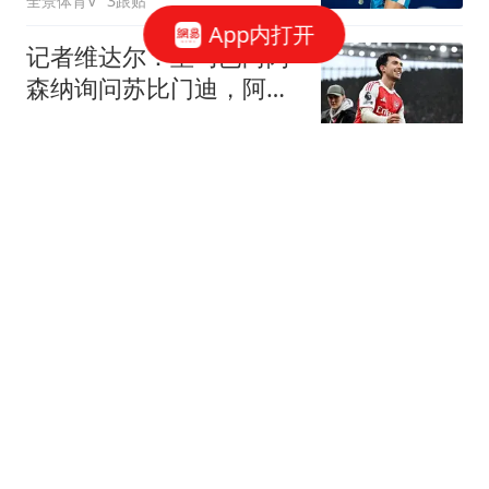
全景体育V
3跟贴
App内打开
记者维达尔：皇马已向阿
森纳询问苏比门迪，阿森
纳要价9000万欧
懂球帝
德天空：狼堡前锋佩契诺
维奇将加盟斯图加特
懂球帝
东京绿茵1-1川崎前锋，沟
口修平破门，罗曼尼奇绝
平
懂球帝
塞尔电台：马竞对阵曼城