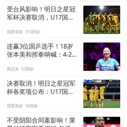
受台风影响！明日之星冠
军杯决赛取消，U17国足
与阿森纳并列冠军
我爱英超
310跟贴
连赢3位国乒选手！18岁
张本美和挥拳呐喊：4-2击
败陈幸同 主场夺冠
风过乡
52跟贴
决赛取消！明日之星冠军
杯各奖项公布：U17国足
获4大奖 赵松源夺MVP
我爱英超
58跟贴
不受阴阳合同案影响！莱