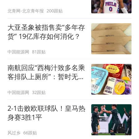
是谦逊
北青网-北京青年报
200跟贴
大亚圣象被指售卖“多年存
货” 19亿库存如何消化？
中国能源网
81跟贴
南航回应“西梅汁致多名乘
客排队上厕所”：暂时无法
核查是否发放西梅汁
中国能源网
32跟贴
2-1击败欧联球队！皇马热
身赛3胜1平
风过乡
66跟贴