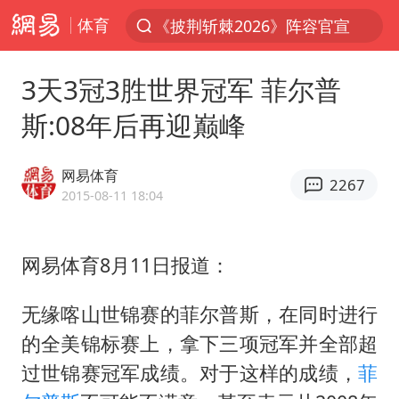
体育
上半年我国经营主体结构持续优化
杭州机场已取消航班388架次
3天3冠3胜世界冠军 菲尔普
浙江省委书记：该停下的坚决停下来
斯:08年后再迎巅峰
中国籍豪华游艇富商之子在泰国被杀
白海豚北上或致京津冀暴雨
网易体育
2267
广西公开征集涉黑涉恶犯罪线索
2015-08-11 18:04
看完所有石窟需2000元？景区回应
网易体育8月11日报道：
上海中心千吨“镇楼神器”摆动明显
新疆一婚礼线上邀请引热议
无缘喀山世锦赛的菲尔普斯，在同时进行
世界第1特鲁姆普斯诺克中国赛一轮游
的全美锦标赛上，拿下三项冠军并全部超
国足U17与阿森纳决赛取消 并列冠军
过世锦赛冠军成绩。对于这样的成绩，
菲