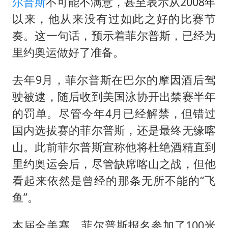
上门女婿出轨女邻居多年被判重婚罪
尔普斯
不可能不满意，甚至表示从2008年
以来，他从来没有过如此之好的比赛节
构建更高水平的全民健身公共服务体系
奏。这一句话，预示着菲尔普斯，已经为
韩军前线部队连曝丑闻
里约奥运做好了准备。
云南一男子胃中取出180颗铁钉
曹颖儿子首次演长剧
去年9月，菲尔普斯在巴尔的摩因酒后驾
驶被逮，随后收到美国泳协开出禁赛半年
以军士兵把枪口对准中国记者
的罚单。尽管今年4月已经解禁，但错过
奋力开创中国式现代化建设新局面
国内选拔赛的菲尔普斯，还是最终无缘喀
山。此前菲尔普斯宣称他将杜绝酒精直到
里约奥运会后，尽管缺席喀山之战，但他
看起来依然是曾经的那条无所不能的“飞
鱼”。
本届全美赛，菲尔普斯报名参加了100米