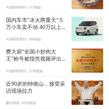
中国新闻周刊
217跟贴
国内车市"冰火两重天":5
万小车卖不动 40万以上的
抢购
中国新闻周刊
364跟贴
费大厨"全国小炒肉大
王"称号被指凭视频评出
官方回应
中国新闻周刊
2750跟贴
近90岁的钟南山，接受采
访现场拉力
极目新闻
4535跟贴