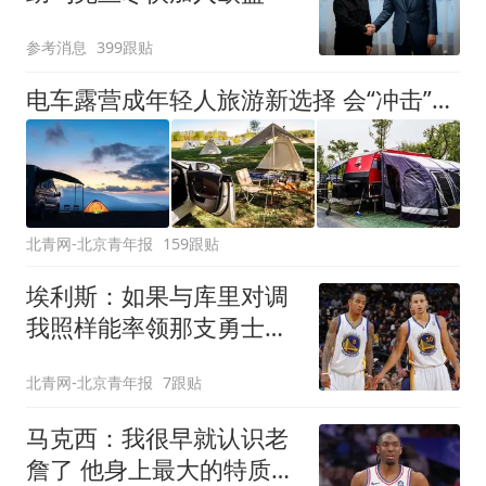
参考消息
399跟贴
电车露营成年轻人旅游新选择 会“冲击”传统住宿业吗？
北青网-北京青年报
159跟贴
埃利斯：如果与库里对调
我照样能率领那支勇士取
得现在的成就
北青网-北京青年报
7跟贴
马克西：我很早就认识老
詹了 他身上最大的特质就