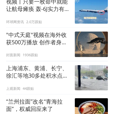
视频丨只要一枚命中就能
让航母瘫痪 轰-6J实力有多
强？
环球网资讯
2.0万跟贴
"中式天庭"视频在海外收
获500万播放 创作者身份
披露
封面新闻
1936跟贴
上海浦东、黄浦、长宁、
徐汇等地30多处积水点正
在抢排
上观新闻
44跟贴
“兰州拉面”改名“青海拉
面”，权威回应来了