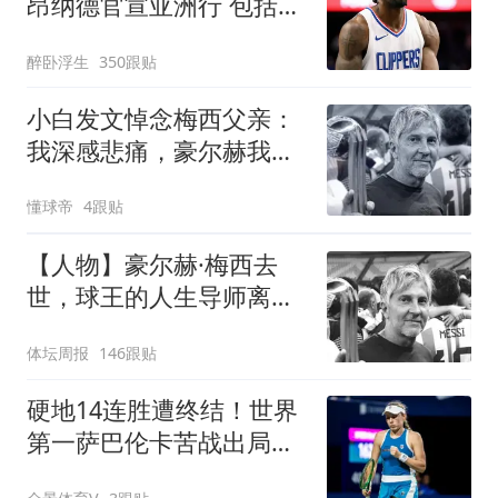
昂纳德官宣亚洲行 包括中
国香港成都等地
醉卧浮生
350跟贴
小白发文悼念梅西父亲：
我深感悲痛，豪尔赫我们
永远铭记你
懂球帝
4跟贴
【人物】豪尔赫·梅西去
世，球王的人生导师离开
了
体坛周报
146跟贴
硬地14连胜遭终结！世界
第一萨巴伦卡苦战出局，
无缘多伦多站八强