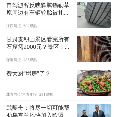
自驾游客反映辉腾锡勒草
原周边有车辆轮胎被扎，
修理店铺换胎价格高达千
江西晨报
582跟贴
元，官方发布情况通报
甘肃麦积山景区看完所有
石窟需2000元？景区：部
分石窟受特别保护，游客
潇湘晨报
485跟贴
可按需买
费大厨“塌房”了？
北青网-北京青年报
291跟贴
武契奇：将尽一切可能帮
助乌克兰尽快加入欧盟