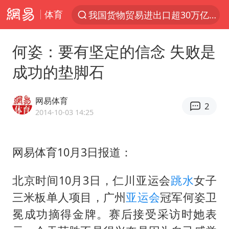
体育
我国货物贸易进出口超30万亿元
上半年我国机械工业经济运行稳中有进
何姿：要有坚定的信念 失败是
官方通报教师招聘笔试前13名被淘汰
成功的垫脚石
河南撤回“领导带薪错峰休假”通知
泰国枪击案凶手先杀祖父母后行凶
网易体育
2
A股三大股指收涨
2014-10-03 14:25
台风“白海豚”体型变大！环流面积接近13个浙江那么大
网易体育10月3日报道：
宇树科技中一签需缴款7.54万元
泰国校园枪击案死亡人数升至7人
北京时间10月3日，仁川亚运会
跳水
女子
四川宜宾市高县发生4.9级地震
三米板单人项目，广州
亚运会
冠军何姿卫
“立秋的第一杯奶茶”又爆单了
冕成功摘得金牌。赛后接受采访时她表