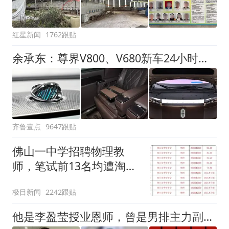
红星新闻
1762跟贴
余承东：尊界V800、V680新车24小时大定突破3500台
齐鲁壹点
9647跟贴
佛山一中学招聘物理教
师，笔试前13名均遭淘
汰？教育局：已叫停招
极目新闻
2242跟贴
聘，成立调查组全面核查
他是李盈莹授业恩师，曾是男排主力副攻，如今已是国家队主教练