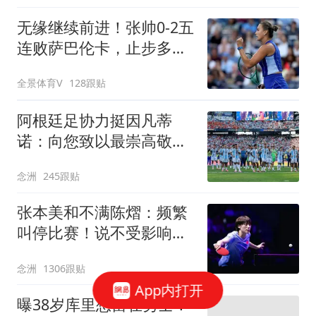
无缘继续前进！张帅0-2五
连败萨巴伦卡，止步多伦
多站第3轮
全景体育V
128跟贴
阿根廷足协力挺因凡蒂
诺：向您致以最崇高敬意
连任才是正确道路
念洲
245跟贴
张本美和不满陈熠：频繁
叫停比赛！说不受影响是
假话 誓要夺冠
念洲
1306跟贴
App内打开
曝38岁库里想留在勇士！