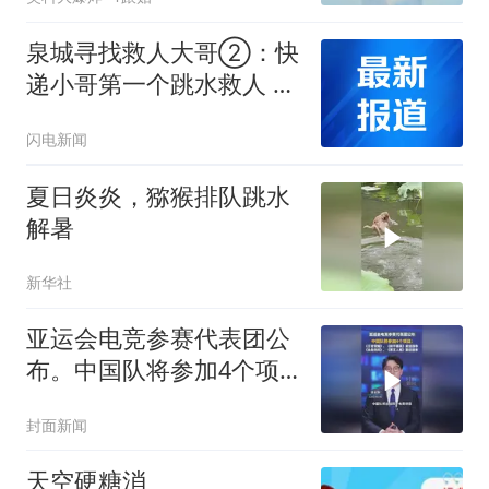
泉城寻找救人大哥②：快
递小哥第一个跳水救人 妈
妈担心又骄傲
闪电新闻
夏日炎炎，猕猴排队跳水
解暑
新华社
亚运会电竞参赛代表团公
布。中国队将参加4个项
目
封面新闻
天空硬糖消