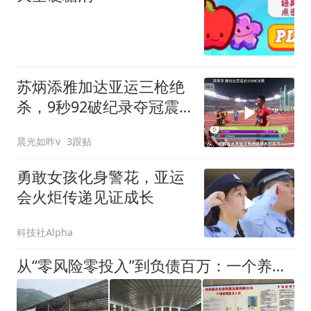
苏炳添雅加达亚运三枪绝
杀，9秒92破纪录夺冠震
撼时刻
晨光如昨v
3跟贴
勇敢女孩化身警花，亚运
会火炬传递见证成长
科技社Alpha
从“零风险零投入”到负债百万：一个养牛项目崩盘后，谁该为农户的贷款买单丨红星调查