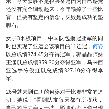
国防部：中国军队坚决反制任何闹海挑衅图谋
示，今天获胜不是很兴奋是因为自己感觉
还没有完全调动起来，今年输掉了一些比
台湾海峡南口北上船舶实施交通管制
赛，但要有坚定的信念，失败是成功的垫
方程豹钛9新车申报
脚石。
瑞众保险员工爆料公司违规行为
向鹏0-3不敌张本智和
女子3米板项目，中国队包揽冠亚军的同
时也实现了亚运会该项目的11连冠，
何姿
命案逃犯躲进深山21年活得像野人
以总成绩374.45分夺得冠军，郭晶晶师妹
Meta重新支棱起来了吗
王涵以总成绩359.30分夺得亚军，马来西
东方之约 相约未来
亚选手陈俊虹以总成绩327.10分夺得季
军。
26号就来到仁川的何姿对于比赛非常的迫
切，她说：“看到队友每天都有所收获，
自己的压力会大一些，影响心态上也出现