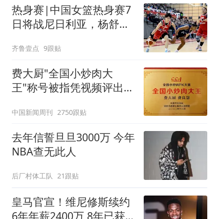
热身赛|中国女篮热身赛7
日将战尼日利亚，杨舒予
有望出战
齐鲁壹点
9跟贴
费大厨"全国小炒肉大
王"称号被指凭视频评出
官方回应
中国新闻周刊
2750跟贴
去年信誓旦旦3000万 今年
NBA查无此人
后厂村体工队
21跟贴
皇马官宣！维尼修斯续约
6年年薪2400万 8年已获