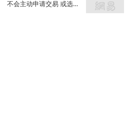
不会主动申请交易 或选择
降薪帮助球队
罗说NBA
820跟贴
无缘首进大师赛16强！商
竣程遭逆转惜败19号种
子，止步蒙特利尔第3轮
全景体育V
42跟贴
官方：大巴黎从摩纳哥签
下阿克利乌什；据悉转会
费5000万欧
懂球帝
11跟贴
非足联全力支持因凡蒂诺