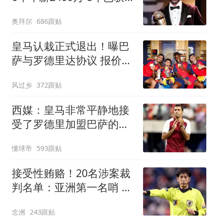
14冠
奥拜尔
686跟贴
皇马认栽正式退出！曝巴
萨与罗德里达协议 报价
6000万欧与曼城谈判
风过乡
372跟贴
西媒：皇马非常平静地接
受了罗德里加盟巴萨的决
定
懂球帝
593跟贴
接受性贿赂！20名涉案裁
判名单：亚洲第一名哨 日
本2主裁+香港1人
念洲
243跟贴