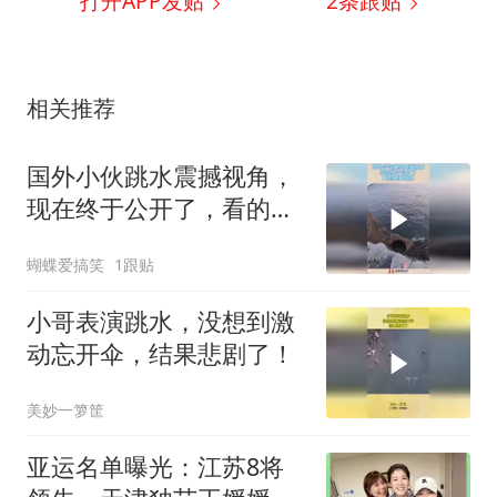
打开APP发贴
2
条跟贴
相关推荐
国外小伙跳水震撼视角，
现在终于公开了，看的腿
脚发软！
蝴蝶爱搞笑
1跟贴
小哥表演跳水，没想到激
动忘开伞，结果悲剧了！
美妙一箩筐
亚运名单曝光：江苏8将