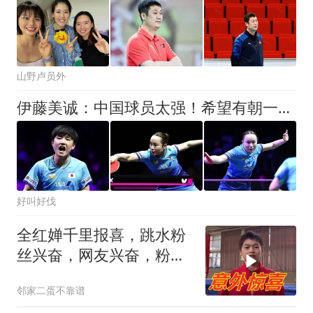
山野卢员外
伊藤美诚：中国球员太强！希望有朝一日能复仇，张本智和安慰妹妹
好叫好伐
全红婵千里报喜，跳水粉
丝兴奋，网友兴奋，粉丝
兴奋了！
邻家二蛋不靠谱