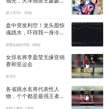
领先，天津独苗王媛媛独
当一面
锁上的光v
1跟贴
盘中突发利空！龙头股惊
魂跳水，吓得我一身冷
汗！
星图金融研究院
3跟贴
女排名将李盈莹无缘亚锦
赛和亚运会
新华社
各省跳水名将代表性人
物，个个都是最强王者，
广东省最出众！
笑料大爆炸
1跟贴