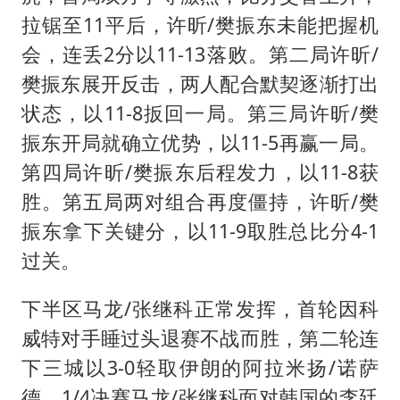
拉锯至11平后，许昕/樊振东未能把握机
会，连丢2分以11-13落败。第二局许昕/
樊振东展开反击，两人配合默契逐渐打出
状态，以11-8扳回一局。第三局许昕/樊
振东开局就确立优势，以11-5再赢一局。
第四局许昕/樊振东后程发力，以11-8获
胜。第五局两对组合再度僵持，许昕/樊
振东拿下关键分，以11-9取胜总比分4-1
过关。
下半区马龙/张继科正常发挥，首轮因科
威特对手睡过头退赛不战而胜，第二轮连
下三城以3-0轻取伊朗的阿拉米扬/诺萨
德。1/4决赛马龙/张继科面对韩国的李廷