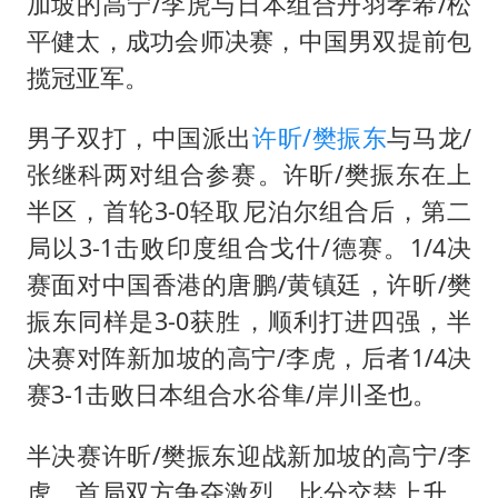
被错换37年女子起诉医院：本不需辍学
加坡的高宁/李虎与日本组合丹羽孝希/松
平健太，成功会师决赛，中国男双提前包
河南：领导干部要带头休假
揽冠亚军。
中方公布5项对美反制措施
男子出狱前8天被改判死缓
男子双打，中国派出
许昕/樊振东
与马龙/
13岁少年白天写作业晚上夜市炒粉
张继科两对组合参赛。许昕/樊振东在上
半区，首轮3-0轻取尼泊尔组合后，第二
四预警齐发！双台风影响多个海域
局以3-1击败印度组合戈什/德赛。1/4决
华为新款折叠屏电脑24999元起
赛面对中国香港的唐鹏/黄镇廷，许昕/樊
坚持党全面领导和党中央集中统一领导
振东同样是3-0获胜，顺利打进四强，半
决赛对阵新加坡的高宁/李虎，后者1/4决
赛3-1击败日本组合水谷隼/岸川圣也。
半决赛许昕/樊振东迎战新加坡的高宁/李
虎，首局双方争夺激烈，比分交替上升，