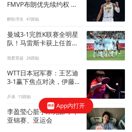
FMVP布朗优先续约权 将
签约时隔5年回归
醉卧浮生
47跟贴
曼城3-1完胜K联赛全明星
队！马雷斯卡获上任首胜
8000万飞翼造2球
我爱英超
26跟贴
WTT日本冠军赛：王艺迪
3-1赢下焦点对决，伊藤美
诚外卡参赛一轮游
乒谈
15跟贴
App内打开
李盈莹心脏手术无缘今年
亚锦赛、亚运会