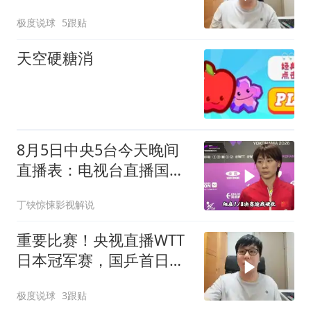
事，还要靠王楚钦
极度说球
5跟贴
天空硬糖消
8月5日中央5台今天晚间
直播表：电视台直播国
乒！王艺迪约战伊藤
丁铗惊悚影视解说
重要比赛！央视直播WTT
日本冠军赛，国乒首日压
力不大
极度说球
3跟贴