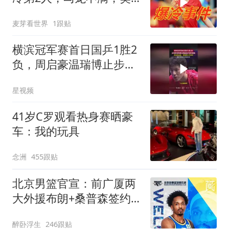
振东不满！
麦芽看世界
1跟贴
横滨冠军赛首日国乒1胜2
负，周启豪温瑞博止步首
轮
星视频
41岁C罗观看热身赛晒豪
车：我的玩具
念洲
455跟贴
北京男篮官宣：前广厦两
大外援布朗+桑普森签约
新赛季剑指冲冠
醉卧浮生
246跟贴