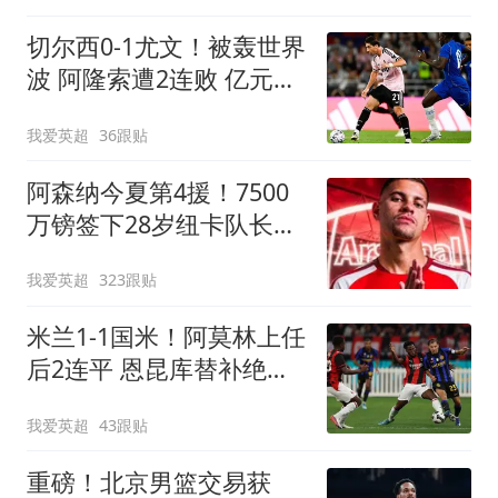
切尔西0-1尤文！被轰世界
波 阿隆索遭2连败 亿元飞
翼614天后复出
我爱英超
36跟贴
阿森纳今夏第4援！7500
万镑签下28岁纽卡队长，
梦幻中场豪阵出炉
我爱英超
323跟贴
米兰1-1国米！阿莫林上任
后2连平 恩昆库替补绝平
8000万新援首秀
我爱英超
43跟贴
重磅！北京男篮交易获