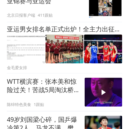
亚锦赛与亚运会
北京日报客户端
411跟贴
亚运男女排名单正式出炉！全主力出征引争议，新人培养该提上日程
金毛爱女排
WTT横滨赛：张本美和惊
险过关！苦战5局淘汰桥
本，晋级约战国乒
陈锌特色美食
1跟贴
49岁刘国梁心碎，国乒爆
冷第2人，马龙不满，樊