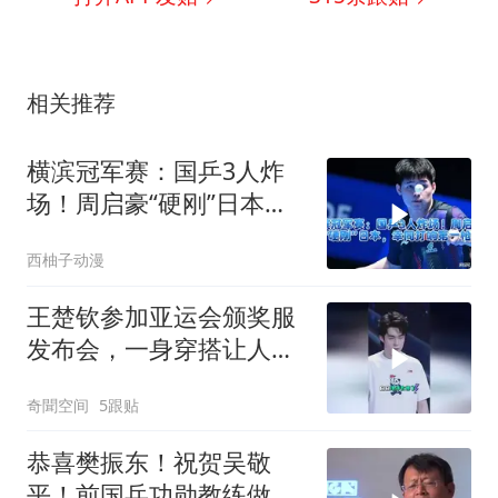
相关推荐
横滨冠军赛：国乒3人炸
场！周启豪“硬刚”日本，
幸同打响第一枪
西柚子动漫
王楚钦参加亚运会颁奖服
发布会，一身穿搭让人眼
前一亮，太帅了！
奇聞空间
5跟贴
恭喜樊振东！祝贺吴敬
平！前国乒功勋教练做出