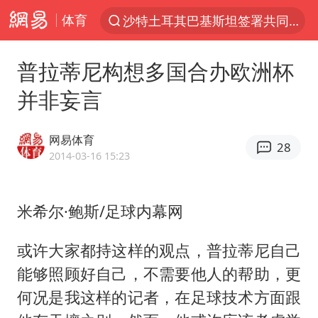
体育
沙特土耳其巴基斯坦签署共同防务协议
“电影+”如何激发千亿级消费新活力？
普拉蒂尼构想多国合办欧洲杯
泉州市委书记张毅恭被查
并非妄言
台风白海豚已进入24小时警戒线
全球首个长时储能一体化产业园量产
网易体育
28
上海：台风白海豚或将带来龙卷风
2014-03-16 15:23
四川宜宾市高县4.9级地震致1人死亡
米希尔·鲍斯/足球内幕网
名创优品回应女子吐槽内裤质量差
中巨芯：上半年归母净利润1405.77万元
或许大家都持这样的观点，普拉蒂尼自己
中国女篮70-67险胜尼日利亚女篮
能够照顾好自己，不需要他人的帮助，更
U17国足点球大战淘汰河床晋级决赛
何况是我这样的记者，在足球技术方面跟