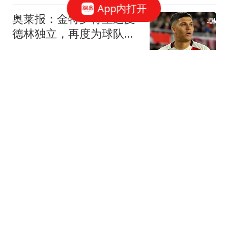
App内打开
奥莱报：金特罗将重返麦
德林独立，再度为球队效
力
懂球帝
记者：利物浦尚未正式报
价巴尔科拉，巴黎要价超
1.5亿欧元
懂球帝
踢球者：多特考虑康斯坦
泰利亚斯，切尔西尤文也
关注该球员
懂球帝
日媒：39岁的长友佑都决