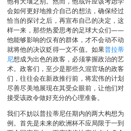
国防部：中国军队坚决反制任何闹海挑衅图谋
他有天壤之别。然而，他或许应该考虑学
会如何更好地推介自己的想法，确保经过
我国外贸延续良好增长态势
恰当的探讨之后，再宣布自己的决定，这
“新疆阿勒泰八月能滑雪”不实
样一来，那些热爱思考的足球大众们——
日本试射“战斧”导弹，国防部回应
他能够影响的仅有的群体，才不会动不动
胡彦斌韩磊 谁帮谁
就将他的决议贬得一文不值。如果
普拉蒂
胡彦斌获《歌手2026》歌王
尼
想成为出色的政客，必须掌握政治的艺
秋天的第一杯奶茶到底有多火
术。政客们，至少是那些久混官场的政客
们，往往会在新政推行前，将宏伟的计划
夯实基础开新局
尽善尽美地展现在其受众眼前，让他们对
接受该政令做好充分的心理准备。
我们不妨以普拉蒂尼任期内的两大构想为
例。首先是未来的欧洲杯不应局限于一到