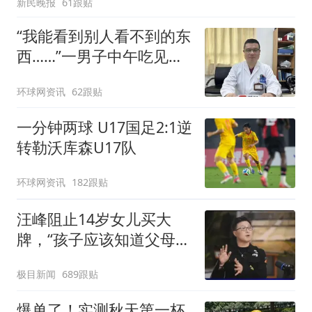
新民晚报
61跟贴
“我能看到别人看不到的东
西……”一男子中午吃见手
青没事，晚上再吃却出现
环球网资讯
62跟贴
幻觉被紧急送医！
一分钟两球 U17国足2:1逆
转勒沃库森U17队
环球网资讯
182跟贴
汪峰阻止14岁女儿买大
牌，“孩子应该知道父母的
不易”，称自己买衣服80%
极目新闻
689跟贴
都在淘宝
爆单了！实测秋天第一杯