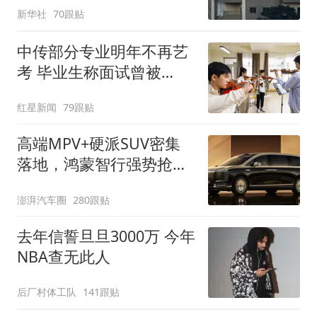
新华社
70跟贴
中传部分专业明年不再艺
考 毕业生称面试曾被
问“如何策划晚会” 专家：
红星新闻
79跟贴
遏制“艺考捷径化”
高端MPV+硬派SUV密集
落地，鸿蒙智行强势抢占
自主高端市场制高点
澎湃汽车圈
280跟贴
去年信誓旦旦3000万 今年
NBA查无此人
后厂村体工队
141跟贴