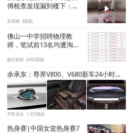
傅检查发现漏到楼下：出
风口未延伸到外墙
星视频
8跟贴
佛山一中学招聘物理教
师，笔试前13名均遭淘
汰？教育局：已叫停招
极目新闻
6302跟贴
聘，成立调查组全面核查
余承东：尊界V800、V680新车24小时大定突破3500台
齐鲁壹点
1.9万跟贴
热身赛|中国女篮热身赛7