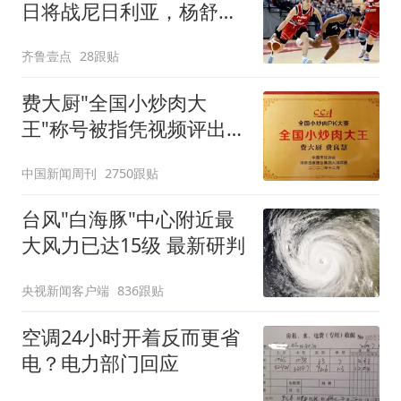
日将战尼日利亚，杨舒予
有望出战
齐鲁壹点
28跟贴
费大厨"全国小炒肉大
王"称号被指凭视频评出
官方回应
中国新闻周刊
2750跟贴
台风"白海豚"中心附近最
大风力已达15级 最新研判
央视新闻客户端
836跟贴
空调24小时开着反而更省
电？电力部门回应