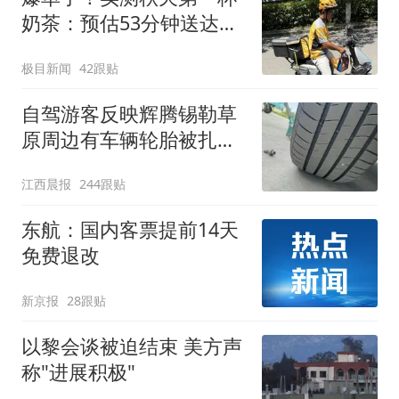
奶茶：预估53分钟送达，
实际耗时92分钟
极目新闻
42跟贴
自驾游客反映辉腾锡勒草
原周边有车辆轮胎被扎，
修理店铺换胎价格高达千
江西晨报
244跟贴
元，官方发布情况通报
东航：国内客票提前14天
免费退改
新京报
28跟贴
以黎会谈被迫结束 美方声
称"进展积极"