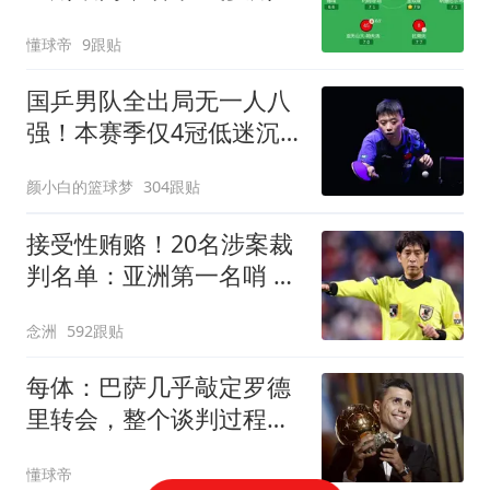
回一城
懂球帝
9跟贴
国乒男队全出局无一人八
强！本赛季仅4冠低迷沉
底 王楚钦仍独扛大旗
颜小白的篮球梦
304跟贴
接受性贿赂！20名涉案裁
判名单：亚洲第一名哨 日
本2主裁+香港1人
念洲
592跟贴
每体：巴萨几乎敲定罗德
里转会，整个谈判过程一
直高度保密
懂球帝