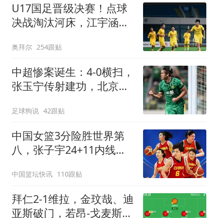
U17国足晋级决赛！点球
决战淘汰河床，江宇涵两
次扑点，再战阿森纳
奥拜尔
254跟贴
中超惨案诞生：4-0横扫，
张玉宁传射建功，北京国
安升到第3
足球狗说
42跟贴
中国女篮3分险胜世界第
八，张子宇24+11内线无
解，杨舒予12+6王思雨
中国篮坛快讯
110跟贴
7+5
拜仁2-1维拉，金玟哉、迪
亚斯破门，若昂-戈麦斯扳