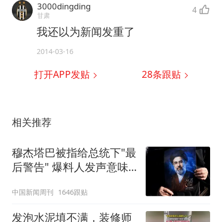
3000dingding
4
甘肃
我还以为新闻发重了
2014-03-16
打开APP发贴
28
条跟贴
相关推荐
穆杰塔巴被指给总统下"最
后警告" 爆料人发声意味
深长
中国新闻周刊
1646跟贴
发泡水泥填不满，装修师