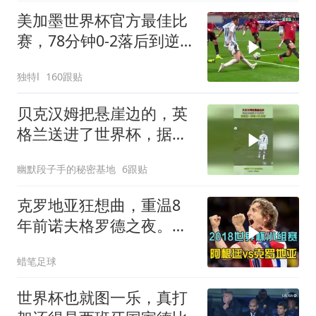
美加墨世界杯官方最佳比
赛，78分钟0-2落后到逆
转全过程！
独特l
160跟贴
贝克汉姆把悬崖边的，英
格兰送进了世界杯，据说
这一脚值10亿英镑
幽默段子手的秘密基地
6跟贴
克罗地亚狂想曲，重温8
年前诺夫格罗德之夜。莫
德里奇一脚定金球
蜡笔足球
世界杯也就图一乐，真打