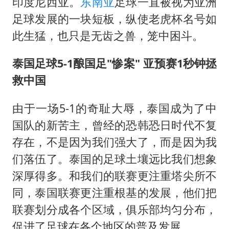
以军士兵把枪口对准中国记者
印度尼西亚。
东南亚
足球一直被视为亚洲
足球发展的一块短板，纵使老虎杯名号如
2025年小学教师减少13.19万
此生猛，也只是无齿之兽，笼中困斗。
韩军前线部队连曝丑闻
上海大部迎大暴雨
泰国足球5-1酿国足"惨案" 亚预赛1秒钟拯
《龙餐馆》 冲奖
救中国
武契奇会见泽连斯基有何意图
由于一场5-1的奇耻大辱，泰国成为了中
笔试第一被劝弃考涉事副校长被撤职
国队的新苦主，曾经的恐韩恐日时代不复
奋力开创中国式现代化建设新局面
存在，不是因为我们强大了，而是因为我
们落伍了。泰国的足球土壤远比我们想象
深厚得多。和我们的联赛更注重塔尖所不
同，泰国联赛更注重根基的发展，他们把
联赛划分成各个区域，俱乐部均匀分布，
促进了足球在各个地区的普及发展。