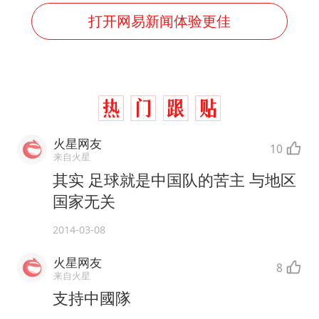
打开网易新闻体验更佳
火星网友
10
来自火星
其实 足球就是中国队的苦主 与地区
国家无关
2014-03-08
火星网友
8
来自火星
支持中國隊