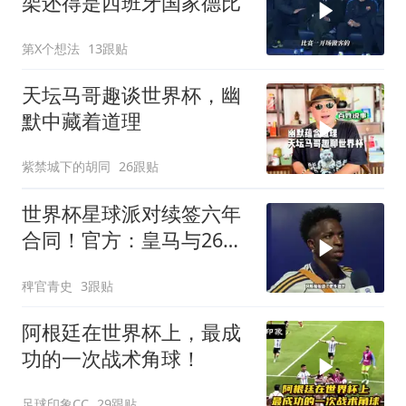
架还得是西班牙国家德比
第X个想法
13跟贴
天坛马哥趣谈世界杯，幽
默中藏着道理
紫禁城下的胡同
26跟贴
世界杯星球派对续签六年
合同！官方：皇马与26岁
维尼修斯完成续约，新合
稗官青史
3跟贴
同至2032年！维尼修斯续
约
阿根廷在世界杯上，最成
功的一次战术角球！
足球印象CC
29跟贴