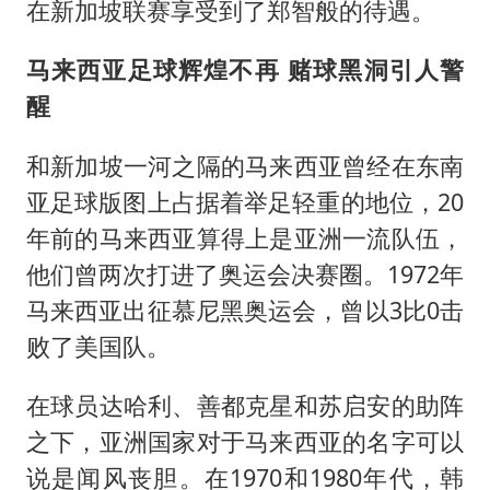
在新加坡联赛享受到了郑智般的待遇。
马来西亚足球辉煌不再 赌球黑洞引人警
醒
和新加坡一河之隔的马来西亚曾经在东南
亚足球版图上占据着举足轻重的地位，20
年前的马来西亚算得上是亚洲一流队伍，
他们曾两次打进了奥运会决赛圈。1972年
马来西亚出征慕尼黑奥运会，曾以3比0击
败了美国队。
在球员达哈利、善都克星和苏启安的助阵
之下，亚洲国家对于马来西亚的名字可以
说是闻风丧胆。在1970和1980年代，韩