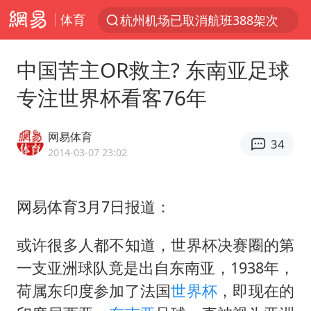
体育
杭州机场已取消航班388架次
上半年我国经营主体结构持续优化
中国苦主OR救主? 东南亚足球
上海：5号线16号线浦江线全线停运
专注世界杯看客76年
《披荆斩棘2026》阵容官宣
白海豚北上或致京津冀暴雨
网易体育
34
国足U17与阿森纳决赛取消 并列冠军
2014-03-07 23:02
上海有出现龙卷潜势
网易体育3月7日报道：
王艺迪无缘横滨赛决赛
上门女婿出轨女邻居多年被判重婚罪
或许很多人都不知道，世界杯决赛圈的第
女子发现前夫婚内与第三者育子
一支亚洲球队竟是出自东南亚，1938年，
王艺迪2-4不敌张本美和止步4强
荷属东印度参加了法国
世界杯
，即现在的