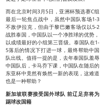
而在北京时间3月5日，亚洲杯预选赛C组
最后一轮焦点战中，虽然中国队客场1-3
不敌伊拉克，但由于黎巴嫩客场仅以5-2
战胜泰国，中国队以一个净胜球的优势，
以成绩最好的小组第三晋级。泰国队在1-
5落后的情况下打进一球，最终帮助中国
队出线。值得一提的是，去年泰国队羞辱
中国队后，卡马乔下课，中国队在随后的
东亚杯中竟然有焕然一新的表现，这难道
也是一种帮助？
新加坡联赛接受国外球队 前辽足弃将为
踢球改国籍