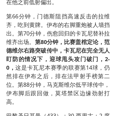
在他之前低射偏出。
第66分钟，门德斯阻挡高速反击的拉维
齐，吃到黄牌。伊布的右脚重炮被人墙挡
出。第70分钟，伤愈回归的卡瓦尼替补拉
维齐出场。
第80分钟，比赛盖棺定论，范
德维尔右路突破传中，卡瓦尼在完全无人
盯防的情况下，迎球甩头攻门破门，2-
0，
这是卡瓦尼本赛季的联赛第14球，仍
然排在伊布之后，排在法甲射手榜第二
位。第88分钟，马克斯维尔低平球传中，
伊布脚后跟回做，莫塔禁区边缘劲射打
高。
巴黎圣日耳曼（433）：30-西里古；2-席