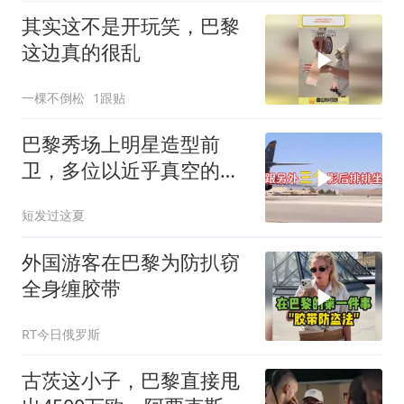
其实这不是开玩笑，巴黎
这边真的很乱
一棵不倒松
1跟贴
巴黎秀场上明星造型前
卫，多位以近乎真空的方
式现身
短发过这夏
外国游客在巴黎为防扒窃
全身缠胶带
RT今日俄罗斯
古茨这小子，巴黎直接甩