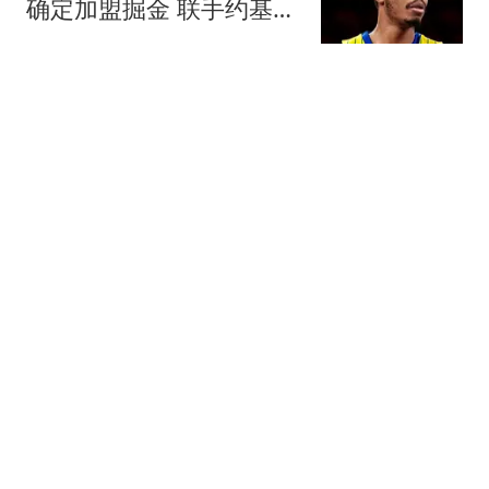
确定加盟掘金 联手约基奇
冲击总冠军
罗说NBA
3跟贴
菲戈：因凡蒂诺满口谎
言、招摇撞骗，连特朗普
都与他划清界限
懂球帝
208跟贴
李月汝0+0+0+0+0：本季
WNBA已5场0分 飞翼惨遭
20分逆转
醉卧浮生
8跟贴
韩国版李铁？警方突袭韩
国足协总部，洪明甫以犯
罪嫌疑人身份被传唤