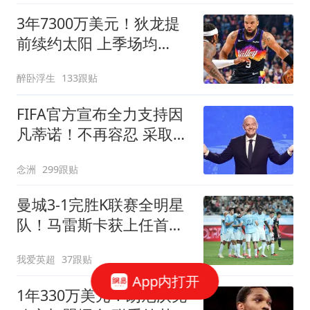
3年7300万美元！狄龙提
前续约太阳 上季场均
20+创生涯纪录
醉卧浮生
133跟贴
FIFA官方宣布全力支持因
凡蒂诺！不再容忍 采取一
切措施保护名誉
念洲
299跟贴
曼城3-1完胜K联赛全明星
队！马雷斯卡获上任首胜
8000万飞翼造2球
我爱英超
37跟贴
App内打开
1年330万美元！朗尼沃克