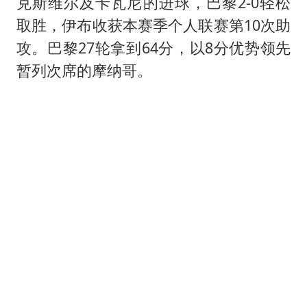
李亚鹏向地铁吐血女孩捐99999元
克斯维尔及卡瓦尼的进球，巴黎2-0轻松
取胜，伊布收获本赛季个人联赛第10次助
李嫣近照曝光
攻。巴黎27轮拿到64分，以8分优势领先
新华社权威快报|我国编制完成新版全月地质图
暂列次席的摩纳哥。
知识产权强国建设驶入“快车道”
要给全体职工“应休尽休”的底气
中国经济展现强大韧性和活力