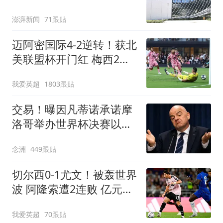
澎湃新闻
71跟贴
迈阿密国际4-2逆转！获北
美联盟杯开门红 梅西2射1
传+生涯已进921球
我爱英超
1803跟贴
交易！曝因凡蒂诺承诺摩
洛哥举办世界杯决赛以换
取支持 FIFA回应
念洲
449跟贴
切尔西0-1尤文！被轰世界
波 阿隆索遭2连败 亿元飞
翼614天后复出
我爱英超
70跟贴