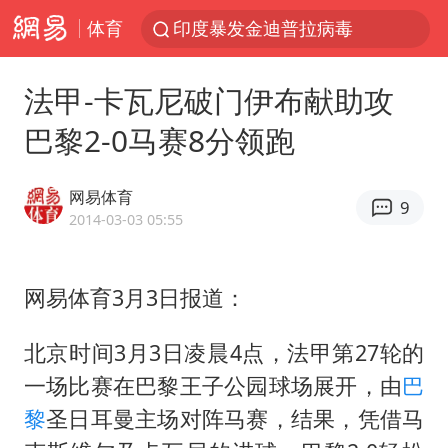
体育
印度暴发金迪普拉病毒
41岁女子为鼓励女儿考上985研究生
法甲-卡瓦尼破门伊布献助攻
郑国霖回应去景区上班被保安拦下
巴黎2-0马赛8分领跑
24小时不关空调 电费反而更低？
陕西柞水县突发泥石流致1死2失联
网易体育
9
“梅姨”已是老年人 死刑或适用受限
2014-03-03 05:55
“事业单位招聘不是人情买卖”
网易体育3月3日报道：
杭州一小区17楼玻璃幕墙爆裂
南大数院院长疑辞职信里写不想干了
北京时间3月3日凌晨4点，法甲第27轮的
美国退回1000亿美元关税
一场比赛在巴黎王子公园球场展开，由
巴
早田希娜挺进横滨女单16强
黎
圣日耳曼主场对阵马赛，结果，凭借马