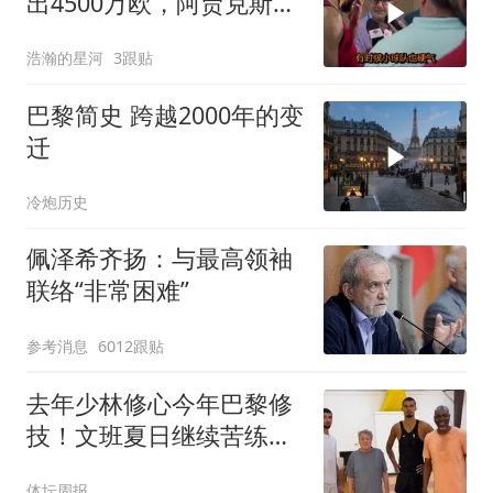
出4500万欧，阿贾克斯愣
是没松口
浩瀚的星河
3跟贴
巴黎简史 跨越2000年的变
迁
冷炮历史
佩泽希齐扬：与最高领袖
联络“非常困难”
参考消息
6012跟贴
去年少林修心今年巴黎修
技！文班夏日继续苦练进
化
体坛周报