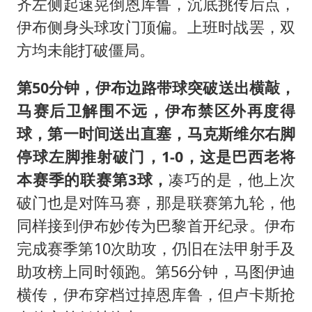
齐左侧起速晃倒恩库鲁，沉底挑传后点，
伊布侧身头球攻门顶偏。上班时战罢，双
方均未能打破僵局。
第50分钟，伊布边路带球突破送出横敲，
马赛后卫解围不远，伊布禁区外再度得
球，第一时间送出直塞，马克斯维尔右脚
停球左脚推射破门，1-0，这是巴西老将
本赛季的联赛第3球，
凑巧的是，他上次
破门也是对阵马赛，那是联赛第九轮，他
同样接到伊布妙传为巴黎首开纪录。伊布
完成赛季第10次助攻，仍旧在法甲射手及
助攻榜上同时领跑。第56分钟，马图伊迪
横传，伊布穿档过掉恩库鲁，但卢卡斯抢