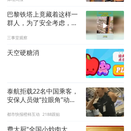
巴黎铁塔上竟藏着这样一
群人，为了安全考虑，原
来都是这样瞄准
三事堂观察
天空硬糖消
泰航拒载22名中国乘客，
安保人员做“拉眼角”动
作，泰国机场最新回应：
都市快报橙柿互动
2188跟贴
拒绝登机决定由航司作
出；亲历者：曾承诺免费
费大厨"全国小炒肉大