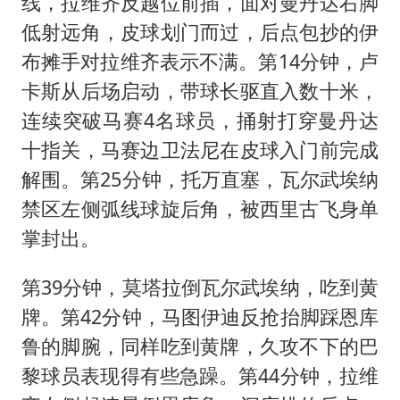
线，拉维齐反越位前插，面对曼丹达右脚
低射远角，皮球划门而过，后点包抄的伊
布摊手对拉维齐表示不满。第14分钟，卢
卡斯从后场启动，带球长驱直入数十米，
连续突破马赛4名球员，捅射打穿曼丹达
十指关，马赛边卫法尼在皮球入门前完成
解围。第25分钟，托万直塞，瓦尔武埃纳
禁区左侧弧线球旋后角，被西里古飞身单
掌封出。
第39分钟，莫塔拉倒瓦尔武埃纳，吃到黄
牌。第42分钟，马图伊迪反抢抬脚踩恩库
鲁的脚腕，同样吃到黄牌，久攻不下的巴
黎球员表现得有些急躁。第44分钟，拉维