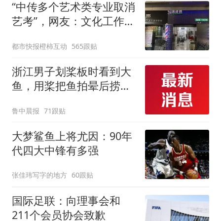
“中传多个艺术类专业取消
艺考”，网友：文化工作者
一定要有文化，这句话的
都市快报橙柿互动
565跟贴
含金量还在持续上升
浙江男子划桨板时看到大
鱼，用桨把鱼拍晕后捞
起；当事人：鱼重7斤6
鲁中晨报
71跟贴
两，做成红烧辣子鱼块，
味道很好
大梦鲨鱼上将尤因：90年
代四大中锋有多强
张佳玮写字的地方
60跟贴
国际足联：向理事会和
211个会员协会致歉