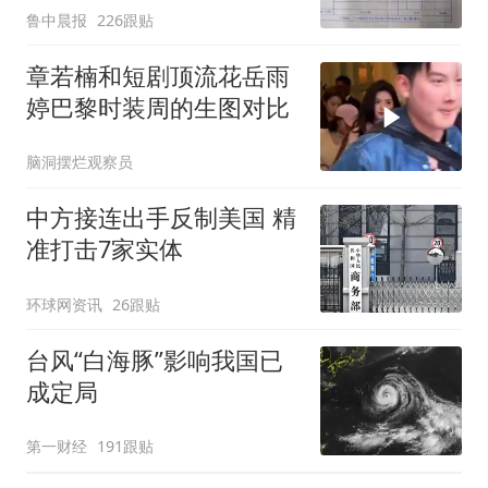
鲁中晨报
226跟贴
后眼睛肿到流泪、视物模
糊
章若楠和短剧顶流花岳雨
婷巴黎时装周的生图对比
脑洞摆烂观察员
中方接连出手反制美国 精
准打击7家实体
环球网资讯
26跟贴
台风“白海豚”影响我国已
成定局
第一财经
191跟贴