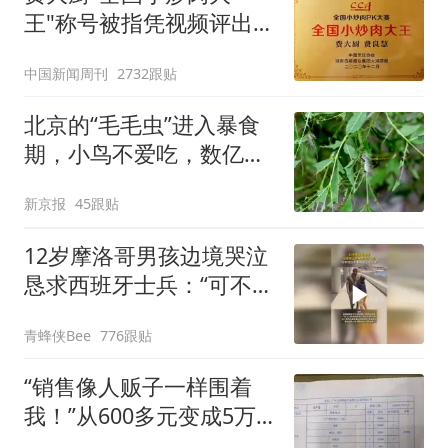
改签但没兑现
王"称号被指凭视频评出
官方回应
中国新闻周刊
2732跟贴
北京的“毛毛虫”进入暴食
期，小鸟不爱吃，数亿头
小蜂迎战
新京报
45跟贴
12岁摩洛哥男孩边境哭泣
恳求西班牙士兵：“可不可
以不要把我遣返回国”
青蜂侠Bee
776跟贴
“销售像人贩子一样围着
我！”从600多元变成5万
元，57岁保洁阿姨做医美