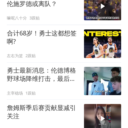
伦施罗德或离队？
嘛呢八十分
3跟贴
合计68岁！勇士这都想签
啊?
左右为篮
2跟贴
勇士最新消息：伦德博格
野球场降维打击，最后两
席人选已确定？
主宰稳场
1跟贴
詹姆斯季后赛贡献显减引
关注