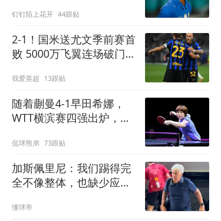
尔西3-0大胜AC米兰
钉钉陌上花开
44跟贴
2-1！国米送尤文季前赛首
败 5000万飞翼连场破门
23岁奇兵替补建功
我爱英超
13跟贴
随着蒯曼4-1早田希娜，
WTT横滨赛四强出炉，国
乒3人围剿张本美和
侃球熊弟
73跟贴
加斯佩里尼：我们踢得完
全不像整体，也缺少应有
的专注力
懂球帝