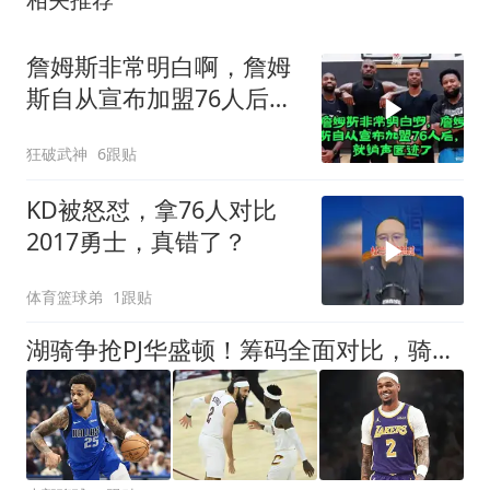
詹姆斯非常明白啊，詹姆
斯自从宣布加盟76人后，
就销声匿迹了
狂破武神
6跟贴
KD被怒怼，拿76人对比
2017勇士，真错了？
体育篮球弟
1跟贴
湖骑争抢PJ华盛顿！筹码全面对比，骑士才是独行侠优先合作方