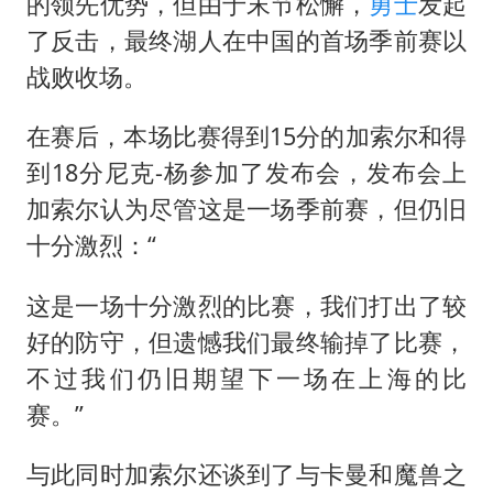
夏日经济乘“热”而上 消费市场向“新”而行
的领先优势，但由于末节松懈，
勇士
发起
了反击，最终湖人在中国的首场季前赛以
白海豚将正面袭击贯穿浙江
战败收场。
酒店回应车内过夜被收150元
黄金牛市回来了吗
在赛后，本场比赛得到15分的加索尔和得
酒店花洒现排泄物住客索赔遭拒
到18分尼克-杨参加了发布会，发布会上
加索尔认为尽管这是一场季前赛，但仍旧
杭州全市有序停课
十分激烈：“
36岁男演员成景区NPC后人气爆棚
乐享全民健身 共筑健康中国
这是一场十分激烈的比赛，我们打出了较
好的防守，但遗憾我们最终输掉了比赛，
不过我们仍旧期望下一场在上海的比
赛。”
与此同时加索尔还谈到了与卡曼和魔兽之