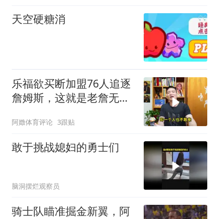
天空硬糖消
乐福欲买断加盟76人追逐
詹姆斯，这就是老詹无与
伦比的人格魅力
阿嬍体育评论
3跟贴
敢于挑战媳妇的勇士们
脑洞摆烂观察员
骑士队瞄准掘金新翼，阿