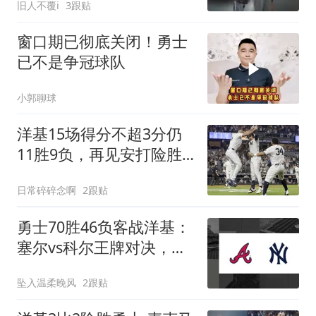
旧人不覆i
3跟贴
窗口期已彻底关闭！勇士
已不是争冠球队
小郭聊球
洋基15场得分不超3分仍
11胜9负，再见安打险胜
勇士
日常碎碎念啊
2跟贴
勇士70胜46负客战洋基：
塞尔vs科尔王牌对决，谁
能抢下关键胜利？
坠入温柔晚风
2跟贴