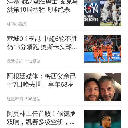
洋基3比2险胜勇士 麦克马
洪第10局牺牲飞球绝杀
林间小温柔
蓉城0-1玉昆 中超6轮不胜
仍13分领跑 奥斯卡头球制
胜+赛季16球
我爱英超
112跟贴
阿根廷媒体：梅西父亲已
于7日晚去世，享年68岁
红星新闻
506跟贴
阿莫林上任首败！佩德罗
双响，凯赛多凌空斩，切