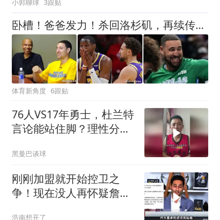
小郭聊球
3跟贴
卧槽！爸爸发力！杀回洛杉矶，再续传奇？！
体育新角度
6跟贴
76人VS17年勇士，杜兰特
言论能站住脚？理性分析
勇士有多强
黑曼巴谈球
刚刚加盟就开始控卫之
争！现在没人再怀疑詹姆
斯的整活能力了吧
浩南想开了