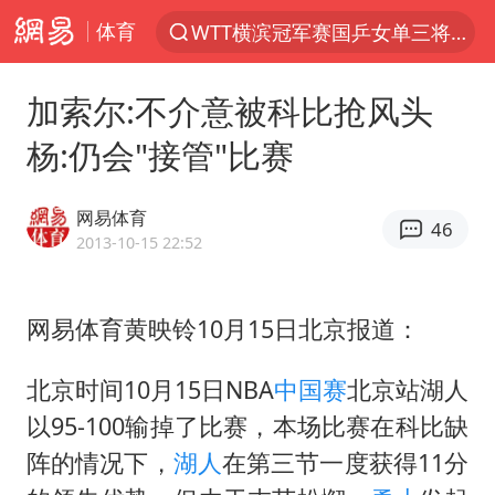
体育
WTT横滨冠军赛国乒女单三将晋级四强
光影经济撬动暑期消费新蓝海
加索尔:不介意被科比抢风头
马克·艾伦退出斯诺克中国公开赛
杨:仍会"接管"比赛
新疆优化调整景区内自驾服务费
梁家辉：到内地拍戏不是北上是回归
网易体育
46
茅台部分直营店飞天茅台提价
2013-10-15 22:52
情侣在平潭拍日出时坠崖致一死一伤
网易体育黄映铃10月15日北京报道：
泰国初中生饮弹自尽前开了26枪
台当局重金为“台独”织“皇帝新衣”
北京时间10月15日NBA
中国赛
北京站湖人
几元成本的AI广告导致千万市值蒸发
以95-100输掉了比赛，本场比赛在科比缺
老挝国会主席赛宋蓬逝世
阵的情况下，
湖人
在第三节一度获得11分