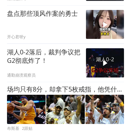
盘点那些顶风作案的勇士
开心君呀y
湖人0-2落后，裁判争议把
G2彻底炸了！
通勤崩溃观察员
场均只有8分，却拿下5枚戒指，他凭什么成为湖人最传奇控卫？
布斯基
2跟贴