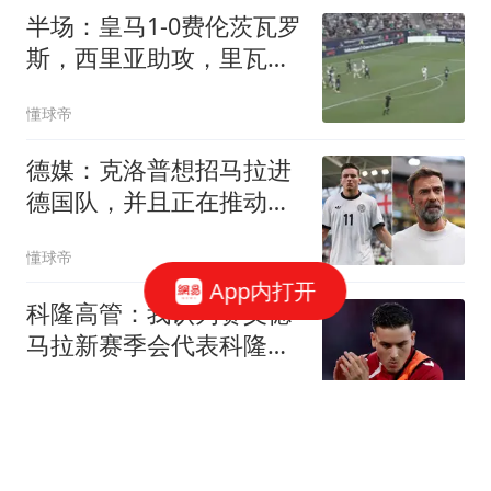
半场：皇马1-0费伦茨瓦罗
斯，西里亚助攻，里瓦斯
破门
懂球帝
德媒：克洛普想招马拉进
德国队，并且正在推动球
员转会多特
懂球帝
App内打开
科隆高管：我认为赛义德-
马拉新赛季会代表科隆踢
德甲
懂球帝
WTT日本冠军赛：女单签
表公布，孙颖莎继续不参