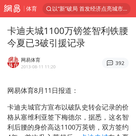
体育
以“新”破局 首发经济点亮城市消费活力
U17国足三战全胜
卡迪夫城1100万镑签智利铁腰
47岁妈妈突然产女 26岁女儿：很震惊
今夏已3破引援记录
男子结婚8年发现3个女儿均非亲生
OpenAI为免费用户升级GPT-5.6 Luna
网易体育
392
我国编制完成新版全月地质图
2013-08-11 11:20
台风白海豚最新路径研判来了
网易体育8月11日报道：
对话重庆地铁吐血女孩
毛宁转发梯田音乐会视频海外网友赞叹
卡迪夫城官方宣布以破队史转会记录的价
巡查组提问 工作人员偷用手机查答案
格从塞维利亚签下梅德尔，据悉，这名智
代人信访被判寻衅滋事案被告人获国赔
利后腰的身价高达1100万英镑，双方签约