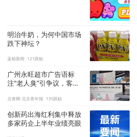
明治牛奶，为何中国市场
跌下神坛？
蓝鲸新闻
121跟贴
广州永旺超市广告语标
注“老人臭”引争议，客服
回应
北青网-北京青年报
135跟贴
创新药出海红利集中释放
多家药企上半年业绩亮眼