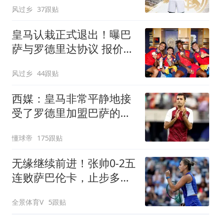
风过乡
37跟贴
皇马认栽正式退出！曝巴
萨与罗德里达协议 报价
6000万欧与曼城谈判
风过乡
44跟贴
西媒：皇马非常平静地接
受了罗德里加盟巴萨的决
定
懂球帝
175跟贴
无缘继续前进！张帅0-2五
连败萨巴伦卡，止步多伦
多站第3轮
全景体育V
5跟贴