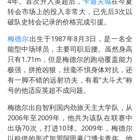
现代版摸金校尉落网查获400多枚古币
4年。首次升入英超后，
卡迪夫城
在今夏
转会市场上的投入非常大，已先后3次以
消费新图景｜多举措提升消费体验 释放夏日经济活力
破队史转会记录的价格完成引援。
国家气候中心：8月将有4轮高温过程，部分地区可达40℃～45℃
泰国一女公务员妆容引争议 本人回应
梅德尔
出生于1987年8月3日，是一名全
宇树科技发行价格150.80元/股
能型中场球员，主要司职后腰。虽然身高
只有1.71m，但是梅德尔的跑动覆盖能力
把党建设得更加坚强有力
极强，拼抢凶狠，丝毫不惧身体对抗，还
奋进开新局 实干挑大梁
有一脚不错的远射功夫，有着“大斗犬”称
号的他适应英超不成问题。
梅德尔出自智利国内劲旅天主大学队，从
2006年至2009年，他共为该队在联赛中
出场70次，打进10球。2009年，梅德尔
以租借的形式加盟阿甲豪门博卡青年，他