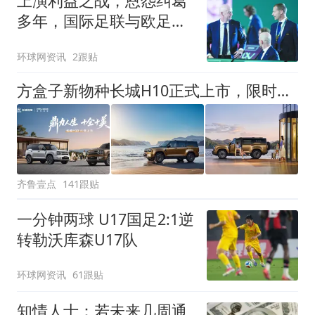
上演利益之战，恩怨纠葛
多年，国际足联与欧足联
矛盾升级
环球网资讯
2跟贴
方盒子新物种长城H10正式上市，限时换新价20.18万元起
齐鲁壹点
141跟贴
一分钟两球 U17国足2:1逆
转勒沃库森U17队
环球网资讯
61跟贴
知情人士：若未来几周通