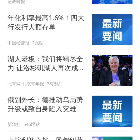
证券时报
年化利率最高1.6%！四大
行发行大额存单
中国经营报
2跟贴
湖人老板：我们将竭尽全
力 让洛杉矶湖人再次成为
冠军之师
北青网-北京青年报
38跟贴
俄副外长：德推动乌局势
升级或致自身陷入灾难
新华社
546跟贴