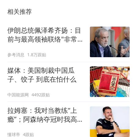
相关推荐
伊朗总统佩泽希齐扬：目
前与最高领袖联络"非常困
难"
参考消息
1.8万跟贴
媒体：美国制裁中国瓜
子、饺子 到底在怕什么
中国能源网
4492跟贴
拉姆塞：我对当教练“上
瘾”；阿森纳夺冠时我高兴
坏了
懂球帝
4跟贴