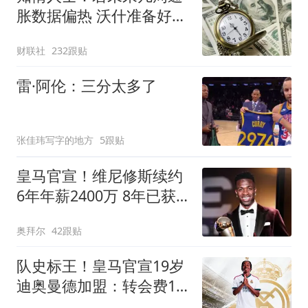
胀数据偏热 沃什准备好加
息
财联社
232跟贴
雷·阿伦：三分太多了
张佳玮写字的地方
5跟贴
皇马官宣！维尼修斯续约
6年年薪2400万 8年已获
14冠
奥拜尔
42跟贴
队史标王！皇马官宣19岁
迪奥曼德加盟：转会费1.4
亿欧