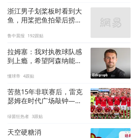
浙江男子划桨板时看到大
鱼，用桨把鱼拍晕后捞
起；当事人：鱼重7斤6
鲁中晨报
192跟贴
两，做成红烧辣子鱼块，
味道很好
拉姆塞：我对执教球队感
到上瘾，希望阿森纳能继
续前进
懂球帝
4跟贴
苦熬15年非联赛后，雷克
瑟姆在时代广场敲钟——
CEO感叹“掐我时刻”
绿茵狂热者
3跟贴
天空硬糖消