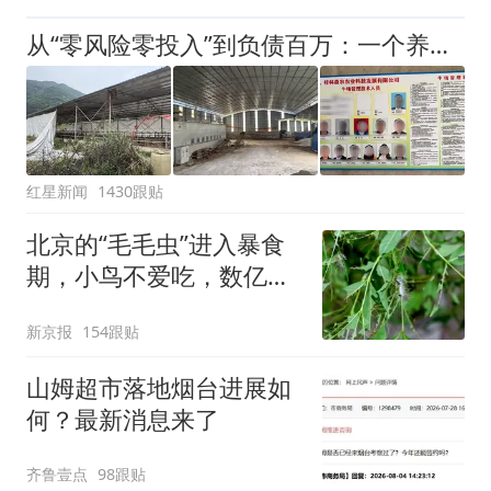
从“零风险零投入”到负债百万：一个养牛项目崩盘后，谁该为农户的贷款买单丨红星调查
红星新闻
1430跟贴
北京的“毛毛虫”进入暴食
期，小鸟不爱吃，数亿头
小蜂迎战
新京报
154跟贴
山姆超市落地烟台进展如
何？最新消息来了
齐鲁壹点
98跟贴