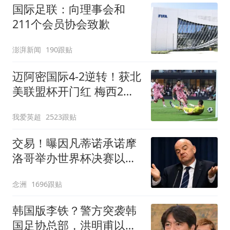
国际足联：向理事会和
211个会员协会致歉
澎湃新闻
190跟贴
迈阿密国际4-2逆转！获北
美联盟杯开门红 梅西2射1
传+生涯已进921球
我爱英超
2523跟贴
交易！曝因凡蒂诺承诺摩
洛哥举办世界杯决赛以换
取支持 FIFA回应
念洲
1696跟贴
韩国版李铁？警方突袭韩
国足协总部，洪明甫以犯