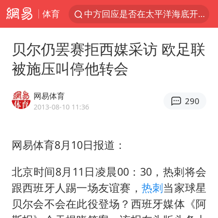
体育
中方回应是否在太平洋海底开采稀土
宇树科技发行价格150.80元/股
贝尔仍罢赛拒西媒采访 欧足联
外交部发言人就广岛核爆81周年等答记者问
被施压叫停他转会
吉林一“温度计大楼”读数爆表
贵州轮胎子公司获美国退税8136万
网易体育
290
台风白海豚影响中国已成定局
2013-08-10 11:36
我国编制完成新版全月地质图
网易体育8月10日报道：
中国五箭齐发反制美国
27岁女子成组织卖淫集团主犯被通缉
北京时间8月11日凌晨00：30，热刺将会
女子利用漏洞0元薅走3000多件家电
跟西班牙人踢一场友谊赛，
热刺
当家球星
多地要求领导干部带头休假
贝尔会不会在此役登场？西班牙媒体《阿