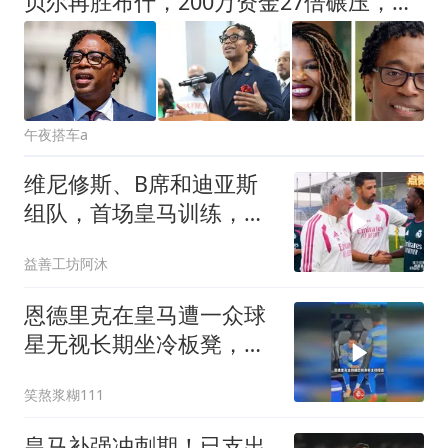
贝尔再胜布什，200万资金27倍碾压，美国内部分裂加剧
午夜搭车a
维尼修斯、B席和迪亚斯
组队，首场皇马训练，就
摁着队友往死里打
益善工坊阿沐
恩德里克在皇马遭一众球
星无视长期坐冷板凳，离
队爆发后拒绝回归
笑熬浆糊111
皇马补强冲刺期！已支出