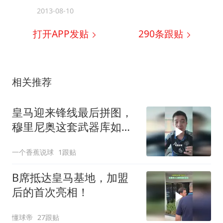
2013-08-10
打开APP发贴
290
条跟贴
相关推荐
皇马迎来锋线最后拼图，
穆里尼奥这套武器库如何
激活皇马进攻？
一个香蕉说球
1跟贴
B席抵达皇马基地，加盟
后的首次亮相！
懂球帝
27跟贴