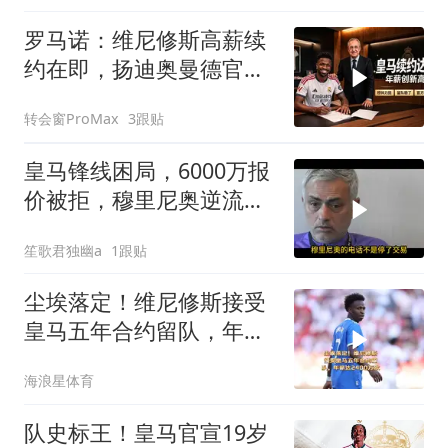
罗马诺：维尼修斯高薪续
约在即，扬迪奥曼德官宣
倒计时
转会窗ProMax
3跟贴
皇马锋线困局，6000万报
价被拒，穆里尼奥逆流而
上
笙歌君独幽a
1跟贴
尘埃落定！维尼修斯接受
皇马五年合约留队，年薪
达2400万欧！
海浪星体育
队史标王！皇马官宣19岁