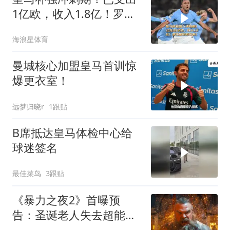
1亿欧，收入1.8亿！罗德
里即将到来！
海浪星体育
曼城核心加盟皇马首训惊
爆更衣室！
远梦归晓r
1跟贴
B席抵达皇马体检中心给
球迷签名
最佳菜鸟
3跟贴
《暴力之夜2》首曝预
告：圣诞老人失去超能力
沦为商场打工仔，贝尔演