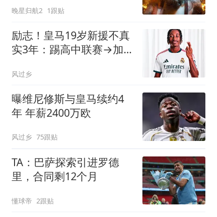
晚星归航2
1跟贴
圣诞夫人
励志！皇马19岁新援不真
实3年：踢高中联赛→加
盟皇马 转会费1.4亿
风过乡
曝维尼修斯与皇马续约4
年 年薪2400万欧
风过乡
75跟贴
TA：巴萨探索引进罗德
里，合同剩12个月
懂球帝
2跟贴