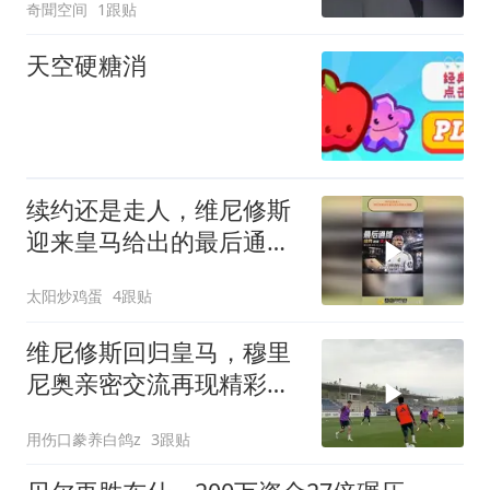
奇聞空间
1跟贴
天空硬糖消
续约还是走人，维尼修斯
迎来皇马给出的最后通
牒！
太阳炒鸡蛋
4跟贴
维尼修斯回归皇马，穆里
尼奥亲密交流再现精彩瞬
间
用伤口豢养白鸽z
3跟贴