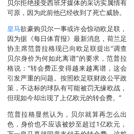
贝尔拒绝接受西班牙媒体的采访实属情有
可原，因为此前他已经收到了死亡威胁。
皇马
欲豪购贝尔一事或许会惊动欧足联，
因为据《每日体育报》最新消息，荷兰足
协主席范普拉格现已向欧足联提出“调查
贝尔身价为何如此离谱”的要求，范普拉
格说：“转会费正变得越来越离谱，这会
引发严重的问题。按照欧足联财政公平政
策，不达标的球队有可能被罚无缘欧战，
但现如今却出现了上亿欧元的转会费。”
范普拉格显然认为，贝尔就算再怎么出
色，身价也不应该被炒至超过1亿欧元，
万一皇马真就同意支付天价转会费，这桩