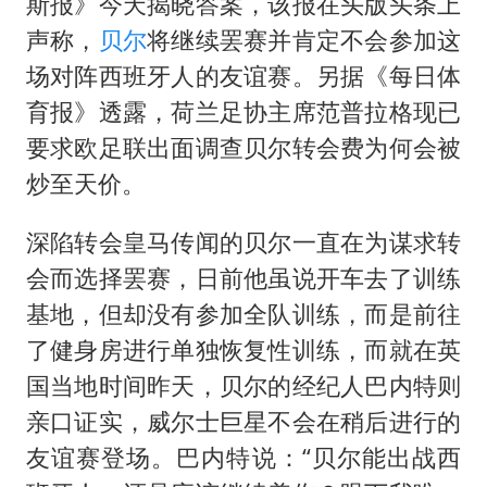
村民谈“梅姨”：叫的其实是“媒姨”
斯报》今天揭晓答案，该报在头版头条上
声称，
贝尔
将继续罢赛并肯定不会参加这
泰国一女公务员妆容引争议 本人回应
场对阵西班牙人的友谊赛。另据《每日体
郑国霖回应去景区上班被保安拦下
育报》透露，荷兰足协主席范普拉格现已
感觉全东北都在等7号
要求欧足联出面调查贝尔转会费为何会被
东方甄选被判赔偿江小白30万元
炒至天价。
奋进开新局 实干挑大梁
深陷转会皇马传闻的贝尔一直在为谋求转
会而选择罢赛，日前他虽说开车去了训练
基地，但却没有参加全队训练，而是前往
了健身房进行单独恢复性训练，而就在英
国当地时间昨天，贝尔的经纪人巴内特则
亲口证实，威尔士巨星不会在稍后进行的
友谊赛登场。巴内特说：“贝尔能出战西