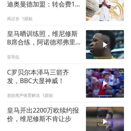
迪奥曼德加盟：转会费1.4
亿欧+签7年 夏窗第6人
风过乡
1跟贴
皇马晒训练照，维尼修斯
B席合练，阿诺德邓弗里
斯同框引热议
雷哥侃
C罗贝尔本泽马三箭齐
发，BBC大显神威！
老皢尾声体育解说
1跟贴
皇马开出2200万欧续约报
价，维尼修斯不肯让步