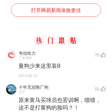
打开网易新闻体验更佳
韦伯给力
79
广东深圳
曼狗少来这里装B
2013-08-10
十年无冠唯厂狗
50
辽宁
原来黄马买球员也罢训啊，啧啧，
这不是打黄狗的脸吗？！