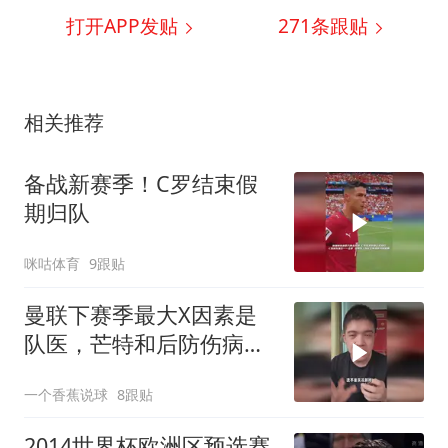
打开APP发贴
271
条跟贴
相关推荐
备战新赛季！C罗结束假
期归队
咪咕体育
9跟贴
曼联下赛季最大X因素是
队医，芒特和后防伤病能
控制我们直接起飞
一个香蕉说球
8跟贴
2014世界杯欧洲区预选赛