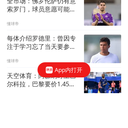
全市场：佛罗伦萨仍有意
索罗门，球员意愿可能决
定最终结果
懂球帝
每体介绍罗德里：曾因专
注于学习忘了当天要参加
比赛
懂球帝
App内打开
天空体育：阿森纳盯上巴
尔科拉，巴黎要价1.45亿
镑成障碍
懂球帝
TA：阿森纳也有意罗梅
罗，但热刺不愿意将球员