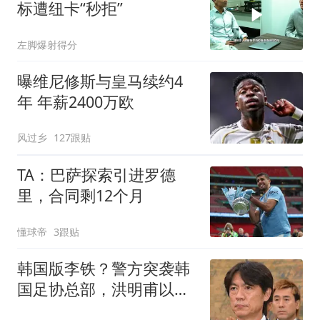
标遭纽卡“秒拒”
左脚爆射得分
曝维尼修斯与皇马续约4
年 年薪2400万欧
风过乡
127跟贴
TA：巴萨探索引进罗德
里，合同剩12个月
懂球帝
3跟贴
韩国版李铁？警方突袭韩
国足协总部，洪明甫以犯
罪嫌疑人身份被传唤