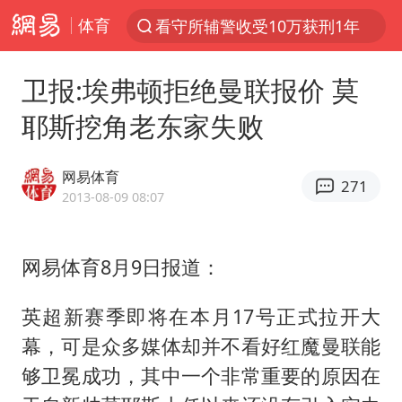
体育
看守所辅警收受10万获刑1年
以“新”破局 首发经济点亮城市消费活力
卫报:埃弗顿拒绝曼联报价 莫
中方回应是否在太平洋海底开采稀土
耶斯挖角老东家失败
佛得角门将亮相智利俱乐部主场
陈熠叫医疗暂停被驳回 带伤遭逆转
网易体育
271
深圳地面沉降致车辆损坏系谣言
2013-08-09 08:07
多地要求领导干部带头休假
网易体育8月9日报道：
今年已有4位周星驰电影配角去世
法国下周开始禁止未经同意的电话营销
英超新赛季即将在本月17号正式拉开大
CIA被曝已秘密设立古巴工作组
幕，可是众多媒体却并不看好红魔曼联能
我国编制完成新版全月地质图
够卫冕成功，其中一个非常重要的原因在