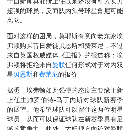
外交部发言人就广岛核爆81周年等答记者问
于自新帅莫耶斯上任以来还没有引入实力
超强的球员，反而队内头号球星鲁尼可能
首次证实！“胶球”存在
离队。
感觉全东北都在等7号
泰国一女公务员妆容引争议 本人回应
面对这样的困局，莫耶斯有意向老东家埃
U17国足1分钟轰2球
弗顿购买昔日爱徒贝恩斯和费莱尼，不过
来自英国权威媒体《卫报》的报道称：埃
80后女柜员逆袭成4200亿银行副行长
弗顿将拒绝来自
曼联
任何形式对于对内双
27岁女子成组织卖淫集团主犯被通缉
星
贝恩斯
和
费莱尼
的报价。
奋进开新局 实干挑大梁
据悉，埃弗顿如此强硬的态度主要缘于新
上任主帅罗伯特-马丁内斯对球队新赛季
的展望。他希望球队可以留住这两位明星
球员，从而可以保证球队在新赛季具有足
够的竞争力。此外，太妃糖方面还对曼联