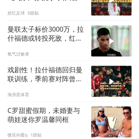
拾忆足球
6跟贴
曼联太子标价3000万，拉
什福德或转投死敌，红魔
球迷炸锅
氧气过敏者
戏剧性！拉什福德回归曼
联训练，季前赛对阵曾弃
用自己的阿莫林！
海浪星体育
C罗甜蜜假期，未婚妻与
萌娃迷你罗温馨同框
微笑向暖q
1跟贴