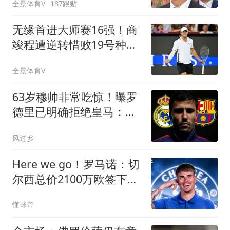
全景体育V
187跟贴
无缘首进大师赛16强！商
竣程遭逆转惜败19号种
子，止步蒙特利尔第3轮
全景体育V
63岁穆帅非常吃惊！曝罗
德里已明确拒绝皇马：利
用皇马吸引巴萨
风过乡
Here we go！罗马诺：切
尔西总价2100万欧签下查
瓦里亚
懂球帝