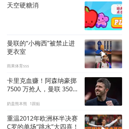
天空硬糖消
曼联的“小梅西”被禁止进
更衣室
雨果体育sss
卡里克血赚！阿森纳豪掷
7500 万抢人，曼联 3500
万引援完胜
奶盖熊本熊
1跟贴
重温2012年欧洲杯半决赛
C罗的单场“跳水”大四喜！