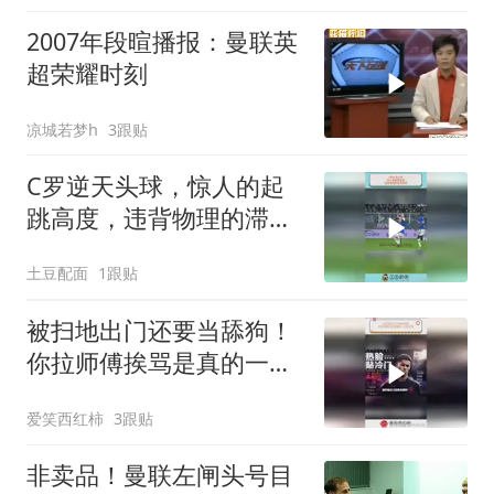
2007年段暄播报：曼联英
超荣耀时刻
凉城若梦h
3跟贴
C罗逆天头球，惊人的起
跳高度，违背物理的滞空
时间
土豆配面
1跟贴
被扫地出门还要当舔狗！
你拉师傅挨骂是真的一点
都不冤！
爱笑西红柿
3跟贴
非卖品！曼联左闸头号目