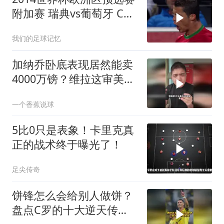
附加赛 瑞典vs葡萄牙 C罗
帽子戏法 伊布梅开二度
我们的足球记忆
加纳乔卧底表现居然能卖
4000万镑？维拉这审美专
挑曼联毒瘤！
一个香蕉说球
5比0只是表象！卡里克真
正的战术终于曝光了！
足尖传奇
饼锋怎么会给别人做饼？
盘点C罗的十大逆天传