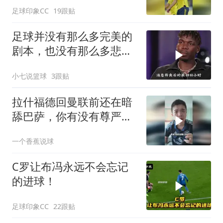
球！
足球印象CC
19跟贴
足球并没有那么多完美的
剧本，也没有那么多悲观
的事情，C罗一直都在温
小七说篮球
3跟贴
暖着这个足球世界
拉什福德回曼联前还在暗
舔巴萨，你有没有尊严
呀！
一个香蕉说球
C罗让布冯永远不会忘记
的进球！
足球印象CC
22跟贴