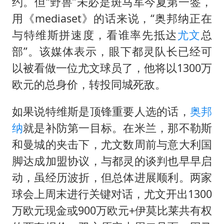
宇树王兴兴被问了360多个问题
约。但“野兽”未必是斑马军今夏第一签，
用《mediaset》的话来说，“奥邦纳正在
上四休三，但降薪1000元，你接受吗？
与特维斯拼速度，看谁率先抵达
尤文
总
几元成本的AI广告导致千万市值蒸发
部”。该媒体表示，眼下都灵队长已经可
唐田赛前发布会上引用《孙子兵法》
以被看做一位尤文球员了，他将以1300万
台当局重金为“台独”织“皇帝新衣”
欧元的总身价，转投同城死敌。
郑丽文：台湾从来没有“独立”过
如果说特维斯是顶锋重要人选的话，
奥邦
商场现钱学森巨幅海报 负责人回应
纳
就是补防第一目标。在米兰，那不勒斯
乐享全民健身 共筑健康中国
和曼城的夹击下，尤文数周前与意大利国
脚达成加盟协议，与都灵的谈判也早早启
动，虽经历波折，但总体进展顺利。两家
球会上周末进行关键对话，尤文开出1300
万欧元现金或900万欧元+伊莫比莱共有权