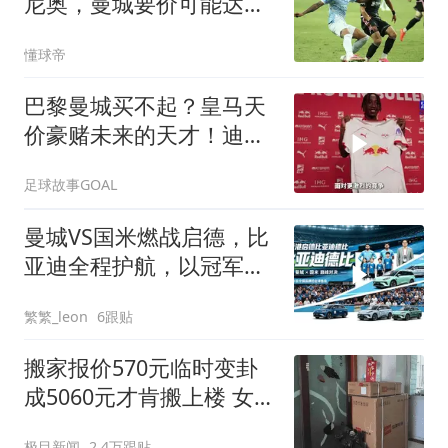
尼奥，曼城要价可能达到
约6000万英镑
懂球帝
巴黎曼城买不起？皇马天
价豪赌未来的天才！迪奥
曼德加盟皇马
足球故事GOAL
曼城VS国米燃战启德，比
亚迪全程护航，以冠军实
力彰显中国品牌的全球格
繁繁_leon
6跟贴
局
搬家报价570元临时变卦
成5060元才肯搬上楼 女子
傻眼
极目新闻
2.4万跟贴