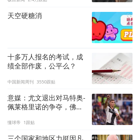
天空硬糖消
十多万人报名的考试，成
绩全部作废，公平么？
中国新闻周刊
3550跟贴
意媒：尤文退出对马特奥-
佩莱格里诺的争夺，佛罗
伦萨有意
懂球帝
1跟贴
三个国家和地区力挺因凡