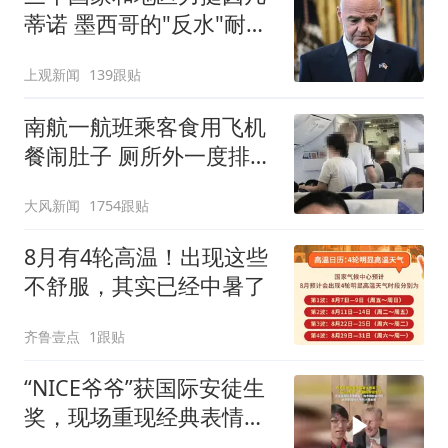
蒂诺 墨西哥的"反水"耐人
寻味
上观新闻
139跟贴
南航一航班乘客食用飞机
餐闹肚子 厕所外一度排长
队
大风新闻
1754跟贴
8月有4轮高温！出现这些
不舒服，其实已经中暑了
齐鲁壹点
1跟贴
“NICE爷爷”获国际安徒生
奖，现场重现经典表情
包，向中国粉丝问好