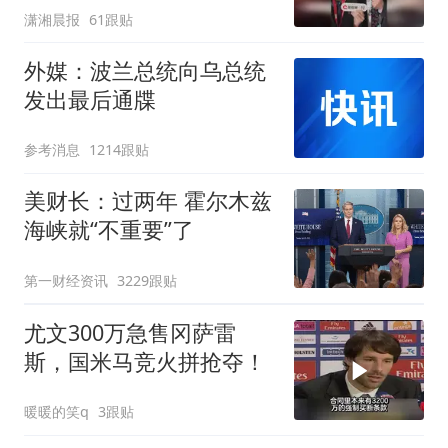
潇湘晨报
61跟贴
外媒：波兰总统向乌总统
发出最后通牒
参考消息
1214跟贴
美财长：过两年 霍尔木兹
海峡就“不重要”了
第一财经资讯
3229跟贴
尤文300万急售冈萨雷
斯，国米马竞火拼抢夺！
暖暖的笑q
3跟贴