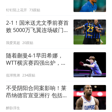
尔西3-0大胜AC米兰
钉钉陌上花开
73跟贴
2-1！国米送尤文季前赛首
败 5000万飞翼连场破门
23岁奇兵替补建功
我爱英超
20跟贴
随着蒯曼4-1早田希娜，
WTT横滨赛四强出炉，国
乒3人围剿张本美和
侃球熊弟
234跟贴
不受阴阳合同案影响！莱
昂纳德官宣亚洲行 包括中
国香港成都等地
醉卧浮生