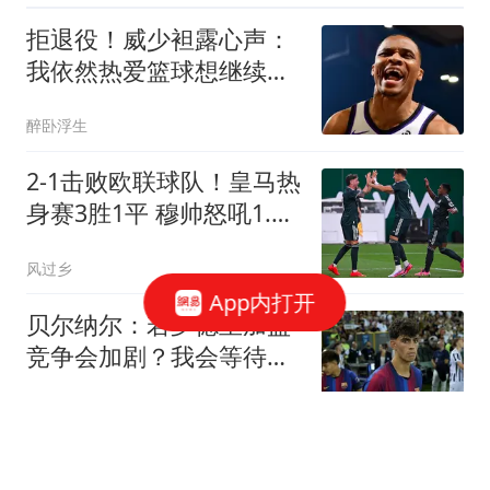
拒退役！威少袒露心声：
我依然热爱篮球想继续打
球 下家在哪儿
醉卧浮生
2-1击败欧联球队！皇马热
身赛3胜1平 穆帅怒吼1.4
亿欧熊皇：快回防
风过乡
App内打开
贝尔纳尔：若罗德里加盟
竞争会加剧？我会等待属
于我的机会
懂球帝
早报：既然离别无可避