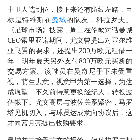
中卫人选到位，接下来还有防线左路，目
标是特维斯在
曼城
的队友，科拉罗夫。
《足球市场》披露，周二在伦敦对话曼城
CEO索里亚诺期间，尤文曾提出对塞尔维
亚飞翼的要求，还提出200万欧元租借一
年，明年夏天另外支付800万欧元买断的
交易方案。该球员在曼奇尼手下未受重
视，萌生去意，视意甲为第一选择，为达
成愿望，不久前特意更换经纪人，转投波
佐帐下。尤文高层与波佐关系紧密，马罗
塔见机切入，与球员达成意向协议后，这
才向蓝月亮提出收购要求。
曼城并未接受尤文的报价，但科拉罗夫却