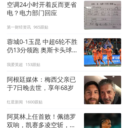
空调24小时开着反而更省
电？电力部门回应
第一财经资讯
965跟贴
蓉城0-1玉昆 中超6轮不胜
仍13分领跑 奥斯卡头球制
胜+赛季16球
我爱英超
153跟贴
阿根廷媒体：梅西父亲已
于7日晚去世，享年68岁
红星新闻
1600跟贴
阿莫林上任首败！佩德罗
双响，凯赛多凌空斩，切