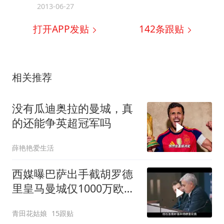
2013-06-27
打开APP发贴
142
条跟贴
相关推荐
没有瓜迪奥拉的曼城，真
的还能争英超冠军吗
薛艳艳爱生活
西媒曝巴萨出手截胡罗德
里皇马曼城仅1000万欧差
价
青田花姑娘
15跟贴