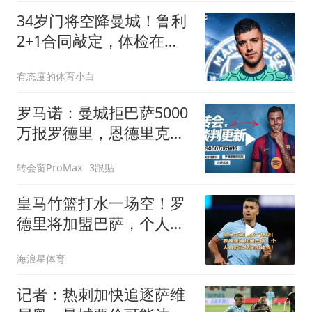
34岁门将空降曼城！鲁利
2+1合同敲定，体检在
即，马赛时代落幕？
有态度的体育小白
罗马诺：曼城拒巴萨5000
万报罗德里，恩德里克或
被迫租借离队
转会窗ProMax
3跟贴
皇马竹篮打水一场空！罗
德里将加盟巴萨，个人条
款已经全部谈妥！
海浪星体育
记者：热刺加快追逐萨维