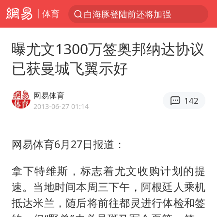
体育
白海豚登陆前还将加强
光影经济撬动暑期消费新蓝海
曝尤文1300万签奥邦纳达协议
河南重大刑案嫌犯夏某钢落网
已获曼城飞翼示好
国乒女单三将晋级四强
选专业别因“热门”窄化“热爱”
网易体育
142
三警齐发！多地10级以上雷暴大风
2013-06-27 01:14
情侣平潭拍日出坠崖1死1伤
网易体育6月27日报道：
日本发布排名：“中国第一，美日德韩英法居后”
茅台部分直营店飞天茅台提价
拿下特维斯，标志着尤文收购计划的提
大V：马科斯把路走绝了
速。当地时间本周三下午，阿根廷人乘机
白海豚将正面袭击贯穿浙江
抵达米兰，随后将前往都灵进行体检和签