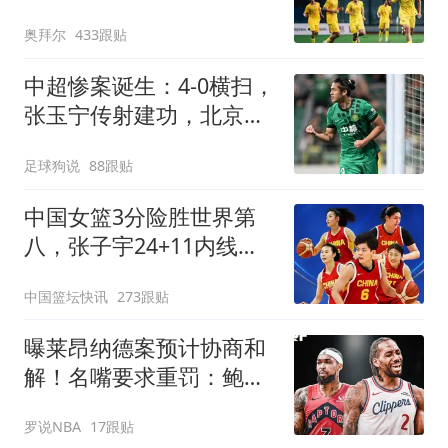
次扑点，再战阿森纳
奥拜尔
433跟贴
中超惨案诞生：4-0横扫，
张玉宁传射建功，北京国
安升到第3
足球狗说
88跟贴
中国女篮3分险胜世界第
八，张子宇24+11内线无
解，杨舒予12+6王思雨
中国篮坛快讯
273跟贴
7+5
曝莱昂纳德案预计协商和
解！名嘴要求重罚：鲍尔
默和小卡都该禁赛一年
罗说NBA
17跟贴