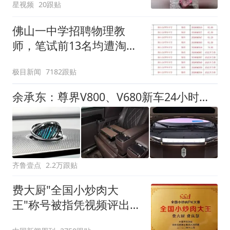
星视频
20跟贴
佛山一中学招聘物理教
师，笔试前13名均遭淘
汰？教育局：已叫停招
极目新闻
7182跟贴
聘，成立调查组全面核查
余承东：尊界V800、V680新车24小时大定突破3500台
齐鲁壹点
2.2万跟贴
费大厨"全国小炒肉大
王"称号被指凭视频评出
官方回应