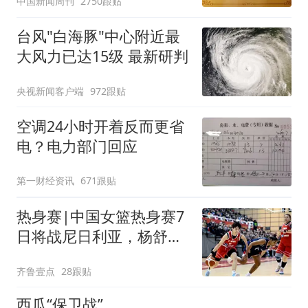
中国新闻周刊
2750跟贴
台风"白海豚"中心附近最
大风力已达15级 最新研判
央视新闻客户端
972跟贴
空调24小时开着反而更省
电？电力部门回应
第一财经资讯
671跟贴
热身赛|中国女篮热身赛7
日将战尼日利亚，杨舒予
有望出战
齐鲁壹点
28跟贴
西瓜“保卫战”