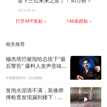
签下三位未来之星了！30万镑？
2013-06-26
打开APP发贴
146
条跟贴
相关推荐
穆杰塔巴被指给总统下"最
后警告" 爆料人发声意味
深长
中国新闻周刊
2323跟贴
发泡水泥填不满，装修师
傅检查发现漏到楼下：出
风口未延伸到外墙