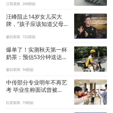
江西晨报
268跟贴
元，官方发布情况通报
汪峰阻止14岁女儿买大
牌，“孩子应该知道父母的
不易”，称自己买衣服80%
极目新闻
722跟贴
都在淘宝
爆单了！实测秋天第一杯
奶茶：预估53分钟送达，
实际耗时92分钟
极目新闻
54跟贴
中传部分专业明年不再艺
考 毕业生称面试曾被
问“如何策划晚会” 专家：
红星新闻
79跟贴
遏制“艺考捷径化”