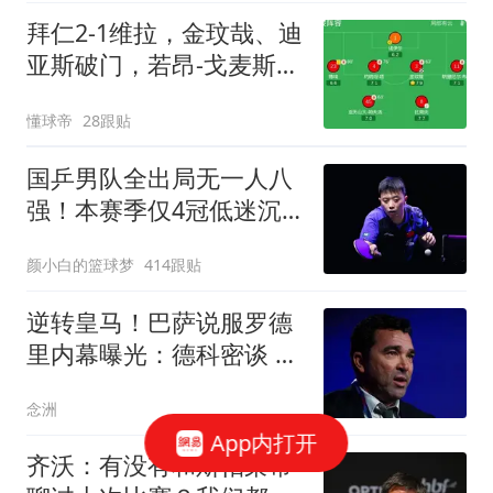
拜仁2-1维拉，金玟哉、迪
亚斯破门，若昂-戈麦斯扳
回一城
懂球帝
28跟贴
国乒男队全出局无一人八
强！本赛季仅4冠低迷沉
底 王楚钦仍独扛大旗
颜小白的篮球梦
414跟贴
逆转皇马！巴萨说服罗德
里内幕曝光：德科密谈 弗
里克多次打电话
念洲
App内打开
齐沃：有没有和斯帕莱蒂