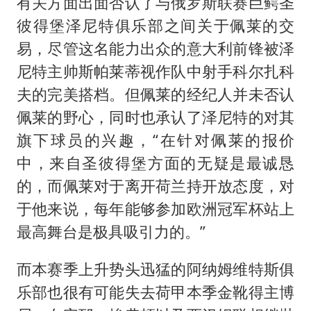
胜宏科技：股票交易异常波动
有关方面出面否认了与俄罗斯联赛巨鳄圣
彼得堡泽尼特俱乐部之间关于佩莱的交
老中医：立秋后养心是关键
易，尽管这名能力出众的意大利前锋被泽
未成年顶特警车烧胎被罚
尼特主帅斯帕莱蒂视作队中射手科尔扎科
我国外贸延续良好增长态势
夫的完美搭档。但佩莱的经纪人并未否认
东航：国内客票提前14天免费退改
佩莱的野心，同时也承认了泽尼特的对其
欧阳娜娜窦靖童好搭
旗下球员的兴趣，“在针对佩莱的报价
河南将重点打击十类新型黑恶犯罪
中，来自圣彼得堡方面的无疑是最诚恳
的，而佩莱对于离开荷兰持开放态度，对
夯实基础开新局
于他来说，每年能够参加欧洲冠军杯站上
最高舞台是极具吸引力的。”
而本赛季上升势头迅猛的阿纳姆维特斯俱
乐部也很有可能失去荷甲本季金靴得主博