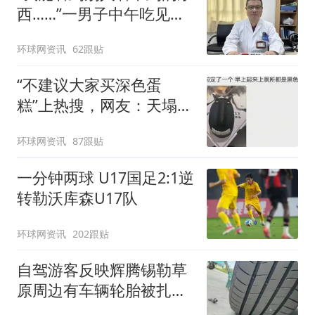
西……”一男子中午吃见手
青没事，晚上再吃却出现
环球网资讯
62跟贴
幻觉被紧急送医！
“不建议大家买深色蛋
糕”上热搜，网友：天塌
了！
环球网资讯
87跟贴
一分钟两球 U17国足2:1逆
转勒沃库森U17队
环球网资讯
202跟贴
自驾游客反映辉腾锡勒草
原周边有车辆轮胎被扎，
修理店铺换胎价格高达千