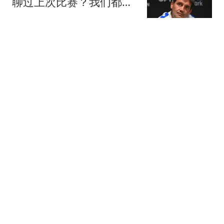
聊过上次比赛？我们都专
注于季前备战
懂球帝
天空：欧足联确认曾为因
凡蒂诺向员工支付离职补
偿
懂球帝
记者：沃特森团队认为掘
金的续约报价缺乏尊重
懂球帝
队报：吉达国民考虑续约
凯西，同时有意帕普-盖伊
懂球帝