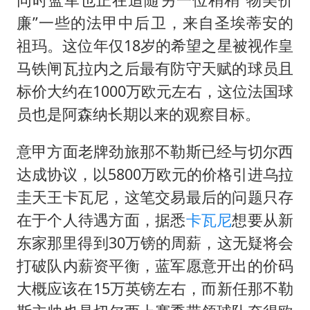
廉”一些的法甲中后卫，来自圣埃蒂安的
祖玛。这位年仅18岁的希望之星被视作皇
马铁闸瓦拉内之后最有防守天赋的球员且
标价大约在1000万欧元左右，这位法国球
员也是阿森纳长期以来的观察目标。
意甲方面老牌劲旅那不勒斯已经与切尔西
达成协议，以5800万欧元的价格引进乌拉
圭天王卡瓦尼，这笔交易最后的问题只存
在于个人待遇方面，据悉
卡瓦尼
想要从新
东家那里得到30万镑的周薪，这无疑将会
打破队内薪资平衡，蓝军愿意开出的价码
大概应该在15万英镑左右，而新任那不勒