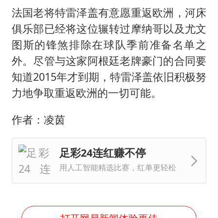
法国老将特雷泽盖有意愿重返欧洲，河床
俱乐部已经将这位辗转过摩纳哥以及尤文
图斯的锋煞排除在球队季前准备名单之
外。尽管与这家阿根廷老牌豪门的合同要
知道2015年才到期，特雷泽盖依旧积极努
力地争取重返欧洲的一切可能。
作者：凌茵
足彩24连红赚不停
用人工智能精选比赛，红单更轻松