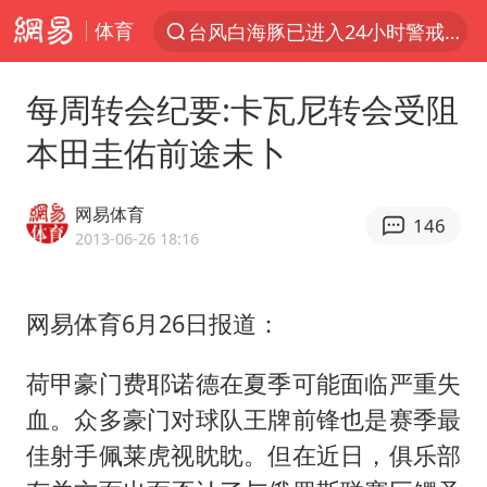
体育
台风白海豚已进入24小时警戒线
“电影+”如何激发千亿级消费新活力？
每周转会纪要:卡瓦尼转会受阻
泉州市委书记张毅恭被查
本田圭佑前途未卜
秘鲁和墨西哥宣布恢复外交关系
沙特土耳其巴基斯坦签署共同防务协议
网易体育
146
多地严查未成年飙车炸街
2013-06-26 18:16
泰国校园枪击事件已致8死30余伤
网易体育6月26日报道：
中医教你一招提升气血
上海：台风白海豚或将带来龙卷风
荷甲豪门费耶诺德在夏季可能面临严重失
全球首个长时储能一体化产业园量产
血。众多豪门对球队王牌前锋也是赛季最
四川宜宾市高县4.9级地震致1人死亡
佳射手佩莱虎视眈眈。但在近日，俱乐部