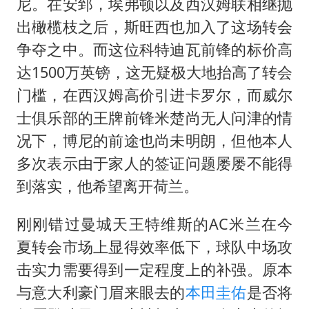
尼。在安郅，埃弗顿以及西汉姆联相继抛
出橄榄枝之后，斯旺西也加入了这场转会
争夺之中。而这位科特迪瓦前锋的标价高
达1500万英镑，这无疑极大地抬高了转会
门槛，在西汉姆高价引进卡罗尔，而威尔
士俱乐部的王牌前锋米楚尚无人问津的情
况下，博尼的前途也尚未明朗，但他本人
多次表示由于家人的签证问题屡屡不能得
到落实，他希望离开荷兰。
刚刚错过曼城天王特维斯的AC米兰在今
夏转会市场上显得效率低下，球队中场攻
击实力需要得到一定程度上的补强。原本
与意大利豪门眉来眼去的
本田圭佑
是否将