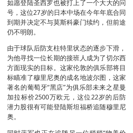
如愿登陆圣西罗也被打上了一个大大的问
号，这位27岁的日本中场在今年年底合同
到期并决定不与莫斯科豪门续约，但前途
仍不明朗。
由于球队后防支柱特里状态的逐步下滑，
为他寻找一位长期的接班人成为了切尔西
方面现实的目标。这家伦敦的俱乐部将目
标瞄准了穆里尼奥的成名地波尔图，这家
著名的葡萄牙“黑店”为俱乐部未来之星曼
加拉标价2500万欧元，这位22岁的后防
潜力股很有可能登陆斯坦福桥追随穆里尼
奥。
同时蓝军也正在追随另一位稍稍“物美价