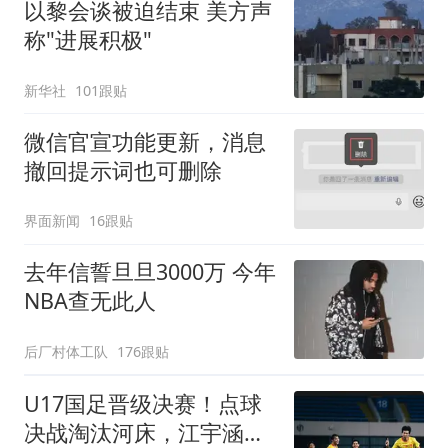
以黎会谈被迫结束 美方声
称"进展积极"
新华社
101跟贴
微信官宣功能更新，消息
撤回提示词也可删除
界面新闻
16跟贴
去年信誓旦旦3000万 今年
NBA查无此人
后厂村体工队
176跟贴
U17国足晋级决赛！点球
决战淘汰河床，江宇涵两