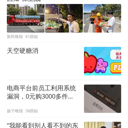
新民晚报
61跟贴
天空硬糖消
电商平台前员工利用系统
漏洞，0元购3000多件家
电！
扬子晚报
58跟贴
“我能看到别人看不到的东