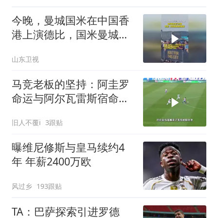
今晚，曼城国米在中国香
港上演德比，国米曼城亚
洲首次对决，曼城vs国米
山东卫视
季前赛
马竞老板的坚持：阿圭罗
命运与阿尔瓦雷斯宿命对
决
旧人不覆i
3跟贴
曝维尼修斯与皇马续约4
年 年薪2400万欧
风过乡
193跟贴
TA：巴萨探索引进罗德