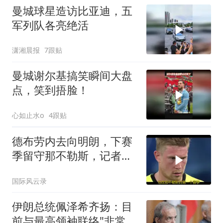
曼城球星造访比亚迪，五
军列队各亮绝活
潇湘晨报
7跟贴
曼城谢尔基搞笑瞬间大盘
点，笑到捂脸！
心如止水o
4跟贴
德布劳内去向明朗，下赛
季留守那不勒斯，记者透
露关键决定
国际风云录
伊朗总统佩泽希齐扬：目
前与最高领袖联络"非常困