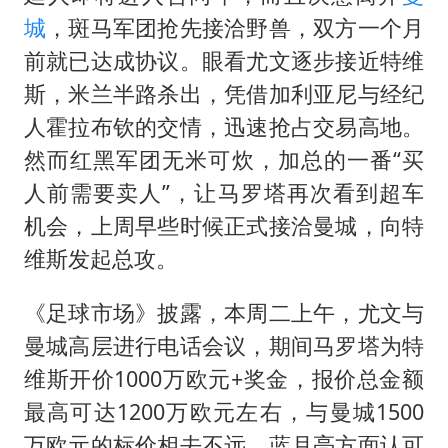
城
，斑马军团抢先接洽野兽，双方一个月
前就已达成协议。眼看尤文逐步接近特维
斯，米兰半路杀出，凭借加利亚尼与经纪
人霍拉布钦的交情，迅速抢占交易高地。
然而红黑军团无米可炊，加总的一番“买
人前需要卖人”，让马罗塔再次看到超车
机会，上周早些时候正式接洽曼城，向特
维斯发起总攻。
《足球市场》披露，本周二上午，尤文与
曼城高层进行电话会议，期间马罗塔为特
维斯开价1000万欧元+奖金，报价总金额
最高可达1200万欧元左右，与曼城1500
万欧元的标价相去不远，蓝月亮方面认可