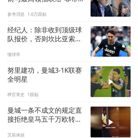
难"
参考消息
1.6万跟贴
经纪人：除非收到顶级球
队报价，否则坎比亚索不
会离开尤文
懂球帝
努里建功，曼城3-1K联赛
全明星
稗官青史
1跟贴
曼城一条不成文的规定直
接拒绝皇马五千万欧转会
费报价罗德里
艾辰体娱