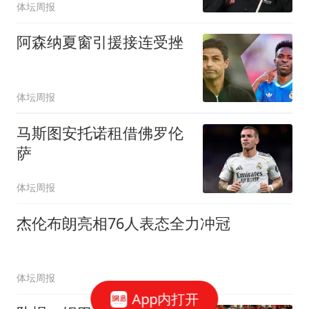
体坛周报
阿森纳夏窗引援接连受挫
体坛周报
马斯图安托诺租借佛罗伦
萨
体坛周报
杰伦布朗亮相76人表态全力冲冠
体坛周报
App内打开