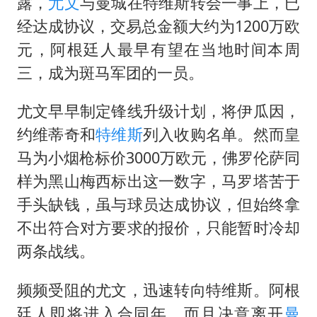
今年已有4位周星驰电影配角去世
露，
尤文
与曼城在特维斯转会一事上，已
经达成协议，交易总金额大约为1200万欧
房主任回应争议
元，阿根廷人最早有望在当地时间本周
把党建设得更加坚强有力
三，成为斑马军团的一员。
41岁女子为鼓励女儿考上985研究生
奋进开新局 实干挑大梁
尤文早早制定锋线升级计划，将伊瓜因，
约维蒂奇和
特维斯
列入收购名单。然而皇
马为小烟枪标价3000万欧元，佛罗伦萨同
样为黑山梅西标出这一数字，马罗塔苦于
手头缺钱，虽与球员达成协议，但始终拿
不出符合对方要求的报价，只能暂时冷却
两条战线。
频频受阻的尤文，迅速转向特维斯。阿根
廷人即将进入合同年，而且决意离开
曼