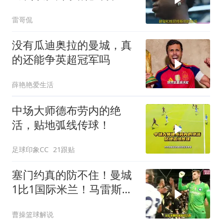
斯同框引热议
雷哥侃
没有瓜迪奥拉的曼城，真
的还能争英超冠军吗
薛艳艳爱生活
中场大师德布劳内的绝
活，贴地弧线传球！
足球印象CC
21跟贴
塞门约真的防不住！曼城
1比1国际米兰！马雷斯卡
首秀有没有进步
曹操篮球解说