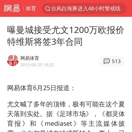
体育
台风白海豚进入48小时警戒线
陈熠被张本美和连扳三局逆转
曝曼城接受尤文1200万欧报价
李亚鹏向地铁吐血女孩捐99999元
特维斯将签3年合同
多地要求领导干部带头休假
感觉全东北都在等7号
网易体育
513
中方回应是否在太平洋海底开采稀土
2013-06-25 18:22
27岁女子成组织卖淫集团主犯被通缉
网易体育6月25日报道：
法国将禁止“未经同意的电话营销”
80后女柜员逆袭成4200亿银行副行长
尤文喊了多年的顶锋，极有可能在这个夏
女子利用漏洞0元薅走3000多件家电
天落到实处。据《足球市场》，《都灵体
宇树科技 打新
育报》和《mediaset》等主流媒体披