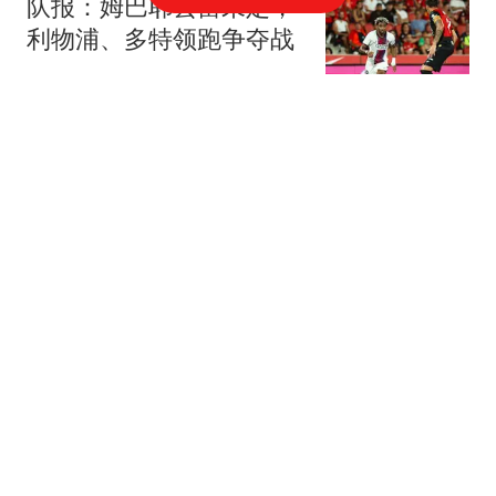
队报：姆巴耶去留未定，
利物浦、多特领跑争夺战
懂球帝
阿根廷足协力挺因凡蒂
诺：向您致以最崇高敬意
连任才是正确道路
念洲
曼联重返欧冠却省钱原因
揭秘！拉爵的10亿节约理
由，新主场计划影响转会
罗米的曼联博客
人穷志短？非洲足联54个
成员全票支持因凡蒂诺：