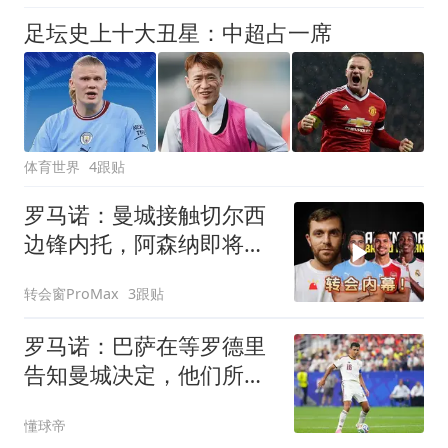
足坛史上十大丑星：中超占一席
体育世界
4跟贴
罗马诺：曼城接触切尔西
边锋内托，阿森纳即将敲
定吉马良斯
转会窗ProMax
3跟贴
罗马诺：巴萨在等罗德里
告知曼城决定，他们所有
人都有所参与
懂球帝