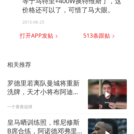
等于马特里+400W换特维斯了，这
价格还可以了，可惜了马大眼。
2013-06-25
打开APP发贴
513
条跟贴
相关推荐
罗德里若离队曼城将重新
洗牌，天才小将布阿迪有
望8000万加盟
一个香蕉说球
皇马晒训练照，维尼修斯
B席合练，阿诺德邓弗里