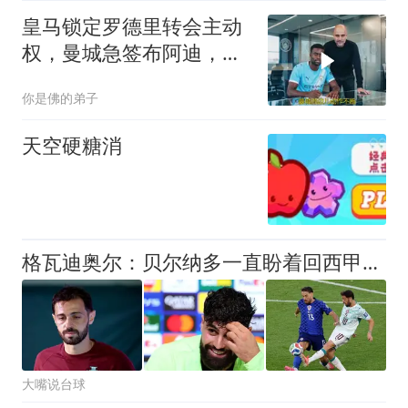
皇马锁定罗德里转会主动
权，曼城急签布阿迪，自
知留人无望
你是佛的弟子
天空硬糖消
格瓦迪奥尔：贝尔纳多一直盼着回西甲，去皇马根本不是意外
大嘴说台球