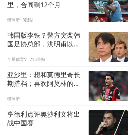
里，合同剩12个月
懂球帝
3跟贴
韩国版李铁？警方突袭韩
国足协总部，洪明甫以犯
罪嫌疑人身份被传唤
全景体育V
215跟贴
亚沙里：想和莫德里奇长
期搭档；喜欢阿莫林的战
术
懂球帝
亨德利点评奥沙利文将出
战中国赛