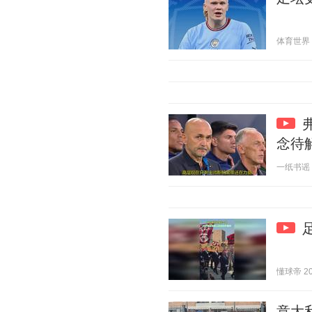
体育世界 20
念待
一纸书谣 20
懂球帝 202
意大