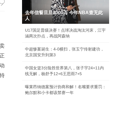
去年信誓旦旦3000万 今年NBA查无此
人
U17国足晋级决赛！点球决战淘汰河床，江宇
涵两次扑点，再战阿森纳
卖
中超惨案诞生：4-0横扫，张玉宁传射建功，
北京国安升到第3
正
动
中国女篮3分险胜世界第八，张子宇24+11内
线无解，杨舒予12+6王思雨7+5
特
曝莱昂纳德案预计协商和解！名嘴要求重罚：
鲍尔默和小卡都该禁赛一年