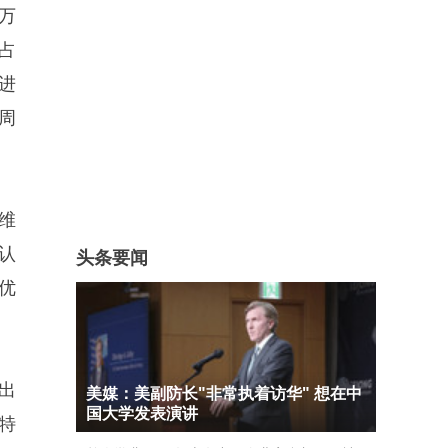
万
占
进
周
维
认
头条要闻
优
出
美媒：美副防长"非常执着访华" 想在中
国大学发表演讲
特