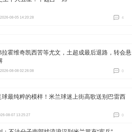
26-08-05 14:20:28
4
跟贴
4
弗拉霍维奇凯西苦等尤文，土超成最后退路，转会悬
解
26-08-08 02:26:08
0
跟贴
0
足球最纯粹的模样！米兰球迷上街高歌送别巴雷西
6-08-07 13:25:27
0
跟贴
0
利：不法分子南部找流浪汉到米兰冒充“宪兵”