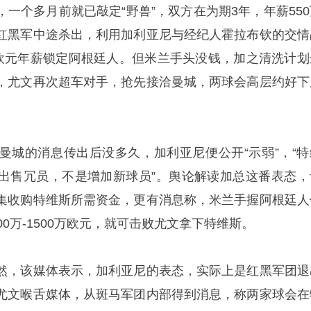
一个多月前就已敲定“野兽”，双方在为期3年，年薪550
红黑军中途杀出，利用加利亚尼与经纪人霍拉布钦的交情
万欧元年薪锁定阿根廷人。但米兰手头没钱，加之清洗计划
，尤文再次超车对手，抢先接洽曼城，两球会高层约好下
曼城的消息传出后没多久，加利亚尼便公开“示弱”，“特
出售冗员，不是增加新球员”。舆论解读加总这番表态，
集收购特维斯所需资金，更有消息称，米兰手握阿根廷人
00万-1500万欧元，就可击败尤文拿下特维斯。
然，该媒体表示，加利亚尼的表态，实际上是红黑军团退
尤文喉舌媒体，从斑马军团内部得到消息，称两家球会在