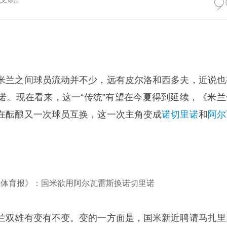
米兰之间球员流动并不少，远有皮尔洛和西多夫，近说也
诺。现在看来，这一“传统”有望在今夏得到延续，《米兰
在酝酿又一次球员互换，这一次主角变成
诺切里诺
和
阿尔
兰体育报》：国米欲用阿尔瓦雷斯换诺切里诺
兰双雄有变有不变。变的一方面是，国米新近聘请马扎里