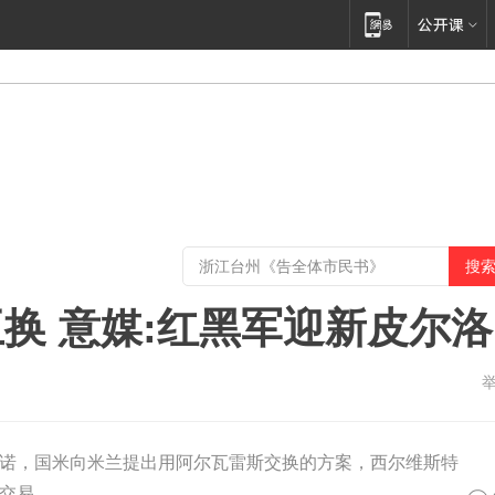
换 意媒:红黑军迎新皮尔洛
诺，国米向米兰提出用阿尔瓦雷斯交换的方案，西尔维斯特
交易。