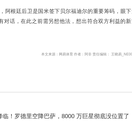
，阿根廷后卫是国米签下贝尔福迪尔的重要筹码，眼下
还有对话，在此之前需另想他法，想出符合双方利益的新
本文来源：网易体育 作者：阿非 责任编辑： 王晓易_NE00
降临！罗德里空降巴萨，8000 万巨星彻底没位置了