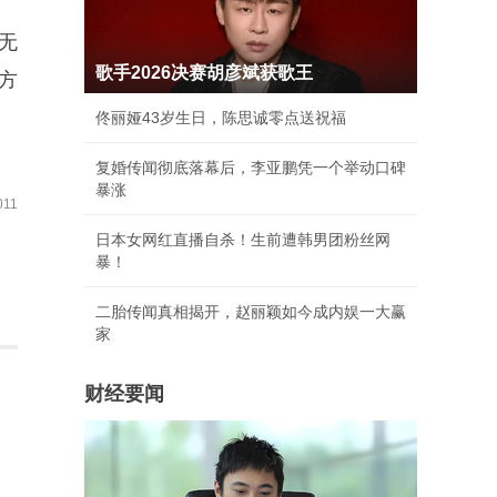
无
歌手2026决赛胡彦斌获歌王
方
佟丽娅43岁生日，陈思诚零点送祝福
复婚传闻彻底落幕后，李亚鹏凭一个举动口碑
暴涨
11
日本女网红直播自杀！生前遭韩男团粉丝网
暴！
二胎传闻真相揭开，赵丽颖如今成内娱一大赢
家
财经要闻