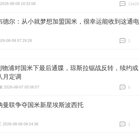
26-08-08 10:32:08
13420
跟贴
13420
韦德尔：从小就梦想加盟国米，很幸运能收到这通
6-08-08 07:29:28
2
跟贴
2
利物浦对国米下最后通牒，琼斯拉锯战反转，续约或
八月定调
026-08-07 05:06:07
0
跟贴
0
纳曼联争夺国米新星埃斯波西托
026-08-08 09:24:36
1
跟贴
1