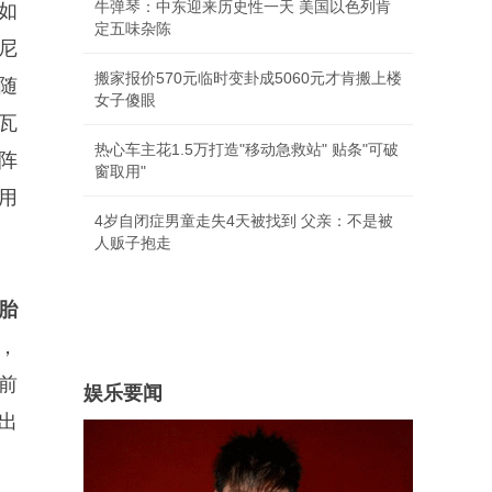
牛弹琴：中东迎来历史性一天 美国以色列肯
如
定五味杂陈
尼
搬家报价570元临时变卦成5060元才肯搬上楼
随
女子傻眼
瓦
热心车主花1.5万打造"移动急救站" 贴条"可破
阵
窗取用"
用
4岁自闭症男童走失4天被找到 父亲：不是被
人贩子抱走
胎
，
前
娱乐要闻
出