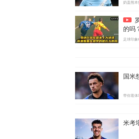
奶盖熊本熊 2
的吗
足球印象CC 
国米
带你逛体坛 2
米考