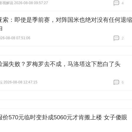
解说 2026-08-08 09:57:27
4
跟贴
4
亚索：即使是季前赛，对阵国米也绝对没有任何退
由
6-08-08 07:51:06
2
跟贴
2
捡漏失败？罗梅罗去不成，马洛塔这下愁白了头
026-08-08 12:47:15
6
跟贴
6
报价570元临时变卦成5060元才肯搬上楼 女子傻眼