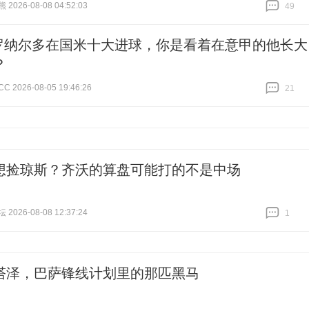
026-08-08 04:52:03
49
跟贴
49
罗纳尔多在国米十大进球，你是看着在意甲的他长大
？
2026-08-05 19:46:26
21
跟贴
21
想捡琼斯？齐沃的算盘可能打的不是中场
026-08-08 12:37:24
1
跟贴
1
塔泽，巴萨锋线计划里的那匹黑马