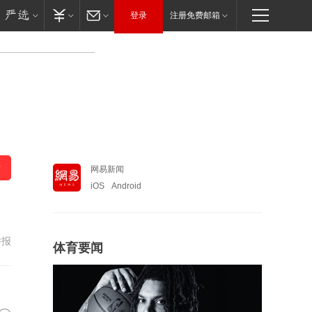
登录
注册免费邮箱
网易新闻
iOS
Android
举报
体育要闻