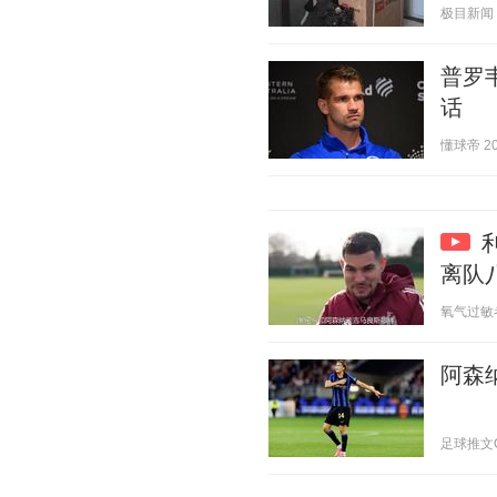
极目新闻 20
普罗
话
懂球帝 202
离队
氧气过敏者 2
阿森
足球推文C 2