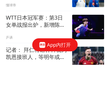
懂球帝
WTT日本冠军赛：第3日
女单战报出炉，新增陈熠
等5位选手出局
乒谈
App内打开
记者： 拜仁将谢什科视为
凯恩接班人，等明年或后
年才会推进
懂球帝
记者：富勒姆中场卢基奇
接近加盟伊普斯维奇
懂球帝