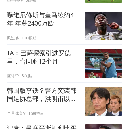
扬子晚报
6跟贴
曝维尼修斯与皇马续约4
年 年薪2400万欧
风过乡
110跟贴
TA：巴萨探索引进罗德
里，合同剩12个月
懂球帝
3跟贴
韩国版李铁？警方突袭韩
国足协总部，洪明甫以犯
罪嫌疑人身份被传唤
全景体育V
168跟贴
记者：曼联买斯凯利比买