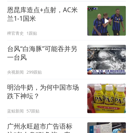
恩昆库造点+点射，AC米
兰1-1国米
稗官青史
1跟贴
台风“白海豚”可能吞并另
一台风
央视新闻
299跟贴
明治牛奶，为何中国市场
跌下神坛？
蓝鲸新闻
57跟贴
广州永旺超市广告语标