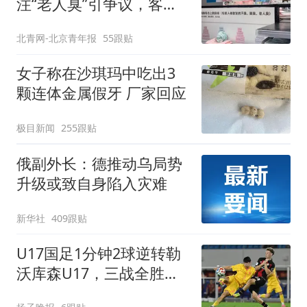
注“老人臭”引争议，客服
回应
北青网-北京青年报
55跟贴
女子称在沙琪玛中吃出3
颗连体金属假牙 厂家回应
极目新闻
255跟贴
俄副外长：德推动乌局势
升级或致自身陷入灾难
新华社
409跟贴
U17国足1分钟2球逆转勒
沃库森U17，三战全胜！
赵松源替补登场传射建功