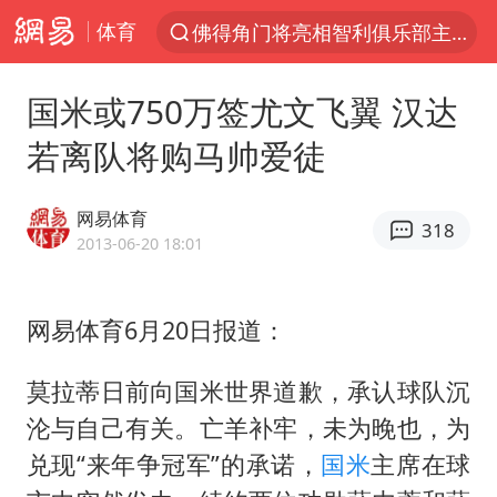
体育
佛得角门将亮相智利俱乐部主场
以“新”破局 首发经济点亮城市消费活力
国米或750万签尤文飞翼 汉达
中方回应是否在太平洋海底开采稀土
若离队将购马帅爱徒
看守所辅警收受10万获刑1年
宇树科技发行价格150.80元/股
网易体育
318
宇树科技王兴兴身家有望超200亿元
2013-06-20 18:01
五粮液渠道价一箱上涨近百元
网易体育6月20日报道：
CIA被曝已秘密设立古巴工作组
法国将禁止“未经同意的电话营销”
莫拉蒂日前向国米世界道歉，承认球队沉
吉林一“温度计大楼”读数爆表
沦与自己有关。亡羊补牢，未为晚也，为
贵州轮胎子公司获美国退税8136万
兑现“来年争冠军”的承诺，
国米
主席在球