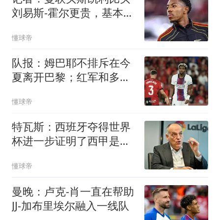
刘易斯-霍尔更贵，基本不
可能实现
懂球帝
队报：姆巴耶不排斥在今
夏离开巴黎；红军和多特
目前最吸引他
懂球帝
特瓦斯：西班牙夺得世界
杯进一步证明了西甲是世
界最佳联赛
懂球帝
曼晚：卢克-肖一直在帮助
JJ-加布里埃尔融入一线队