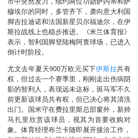
“深圳地面沉降致车辆损坏”不实
市中突然发力，续约两位功勋萨内蒂和萨
穆埃尔的同时，多管齐下，袭向意大利国
泰国一女公务员妆容引争议 本人回应
脚吉拉迪诺和法国新星贝尔福迪尔，在伊
女子利用漏洞0元薅走3000多件家电
斯拉战线上也稳步推进。《米兰体育报》
80后女柜员逆袭成4200亿银行副行长
表示，智利国脚登陆梅阿查球场，已进入
27岁女子成组织卖淫集团主犯被通缉
倒计时阶段。
24小时不关空调 电费会更低吗
尤文去年夏天900万欧元买下
伊斯拉
共有
东方甄选被判赔偿江小白30万元
权，但过去一个赛季里，刚刚走出伤病阴
奋进开新局 实干挑大梁
影的智利人，表现远未达标，斑马军不久
前更新该球员共有权，但已决心将其清洗
出门。国米守在费拉里斯总部窗外，新帅
马扎里欣赏该球员，视其为首要收购对
象。体育经理布兰卡随即展开接洽工作，