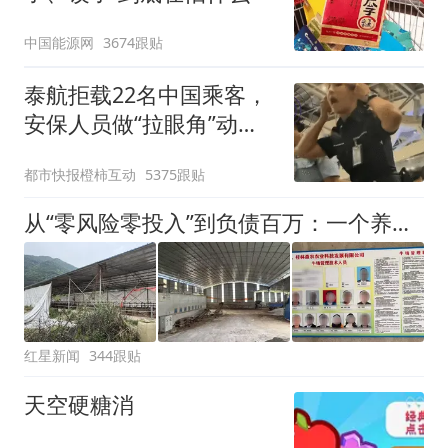
中国能源网
3674跟贴
泰航拒载22名中国乘客，
安保人员做“拉眼角”动
作，泰国机场最新回应：
都市快报橙柿互动
5375跟贴
拒绝登机决定由航司作
出；亲历者：曾承诺免费
从“零风险零投入”到负债百万：一个养牛项目崩盘后，谁该为农户的贷款买单丨红星调查
改签但没兑现
红星新闻
344跟贴
天空硬糖消