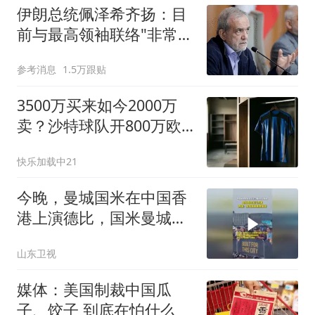
伊朗总统佩泽希齐扬：目
前与最高领袖联络"非常困
难"
参考消息
1.5万跟贴
3500万买来如今2000万
卖？沙特球队开800万欧
年薪，国米放不放？
快乐加载中21
今晚，曼城国米在中国香
港上演德比，国米曼城亚
洲首次对决，曼城vs国米
山东卫视
季前赛
媒体：美国制裁中国瓜
子、饺子 到底在怕什么