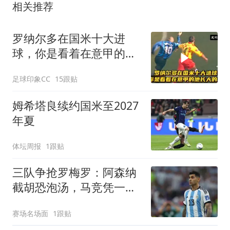
相关推荐
罗纳尔多在国米十大进
球，你是看着在意甲的他
长大的吗？
足球印象CC
15跟贴
姆希塔良续约国米至2027
年夏
体坛周报
1跟贴
三队争抢罗梅罗：阿森纳
截胡恐泡汤，马竞凭一点
反超国米
赛场名场面
1跟贴