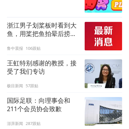
浙江男子划桨板时看到大
鱼，用桨把鱼拍晕后捞
起；当事人：鱼重7斤6
鲁中晨报
106跟贴
两，做成红烧辣子鱼块，
味道很好
王虹特别感谢的教授，接
受了我们专访
极目新闻
57跟贴
国际足联：向理事会和
211个会员协会致歉
澎湃新闻
287跟贴