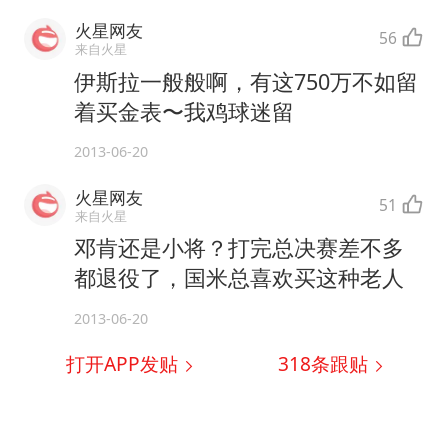
火星网友
56
来自火星
伊斯拉一般般啊，有这750万不如留
着买金表〜我鸡球迷留
2013-06-20
火星网友
51
来自火星
邓肯还是小将？打完总决赛差不多
都退役了，国米总喜欢买这种老人
2013-06-20
打开APP发贴
318
条跟贴