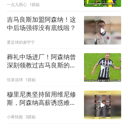
一点儿雨心
1跟贴
吉马良斯加盟阿森纳！这
中后场强得没有底线啦？
爱足球的谢宇宁
葬礼中场进厂！阿森纳曾
深刻领教过吉马良斯的恐
怖威力
弦泉说球
1跟贴
穆里尼奥坚持留用维尼修
斯，阿森纳高薪诱惑难动
摇师徒情
小蒋快跑
3跟贴