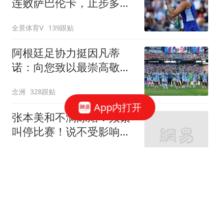
连败萨巴伦卡，止步多伦
多站第3轮
全景体育V
139跟贴
阿根廷足协力挺因凡蒂
诺：向您致以最崇高敬意
连任才是正确道路
念洲
328跟贴
App内打开
张本美和不满陈熠：频繁
叫停比赛！说不受影响是
假话 誓要夺冠
念洲
1401跟贴
曝38岁库里想留在勇士！
不会主动申请交易 或选择
降薪帮助球队