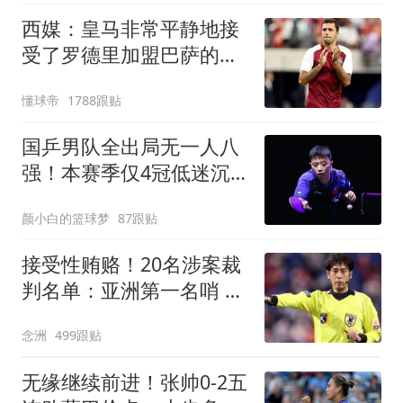
西媒：皇马非常平静地接
受了罗德里加盟巴萨的决
定
懂球帝
1788跟贴
国乒男队全出局无一人八
强！本赛季仅4冠低迷沉
底 王楚钦仍独扛大旗
颜小白的篮球梦
87跟贴
接受性贿赂！20名涉案裁
判名单：亚洲第一名哨 日
本2主裁+香港1人
念洲
499跟贴
无缘继续前进！张帅0-2五