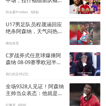
中场，拉什福德留队概率
飙升
转会窗ProMax
3跟贴
U17男足队员程晟涵回应
绝杀阿森纳，天气闷热不
是借口，队友赵松源太牛
咪咕体育
了
C罗战斧式任意球爆捶阿
森纳 08-09赛季欧冠半决
赛次回合
我们的足球记忆
全场9328人见证！阿森纳
主帅当众表态：他就是中
国足球未来
纪事堂
4跟贴