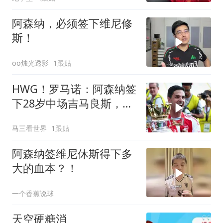
阿森纳，必须签下维尼修
斯！
oo烛光透影
1跟贴
HWG！罗马诺：阿森纳签
下28岁中场吉马良斯，转
会费7500万镑
马三看世界
1跟贴
阿森纳签维尼休斯得下多
大的血本？！
一个香蕉说球
天空硬糖消