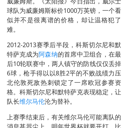
威廉姆斯。《太阳报》今日指出，威尔士
宇树科技中一签需缴款7.54万元
球队为威廉姆斯标价1000万英镑，一个看
国防部：中国军队坚决反制任何闹海挑衅图谋
似并不是很离谱的价格，却让温格犯了
陈幸同晋级WTT横滨冠军赛8强
难。
百花奖开幕式
2012-2013赛季后半段，科斯切尔尼和默
两名乘客在飞机上因调节座椅起冲突
特萨克成为
阿森纳
的首席中卫组合，在最
女儿为争财产堵门阻挠父亲出殡
后10轮联赛中，两人镇守的防线仅仅丢掉
夯实基础开新局
6球，枪手得以以8胜2平的不败战绩力压
北伦敦死敌热刺锁定了一席欧冠参赛资
格。科斯切尔尼和默特萨克表现稳定，让
队长
维尔马伦
沦为替补。
上赛季结束后，有关维尔马伦可能离队的
消息甚嚣尘上。明年世界杯就要开打，比