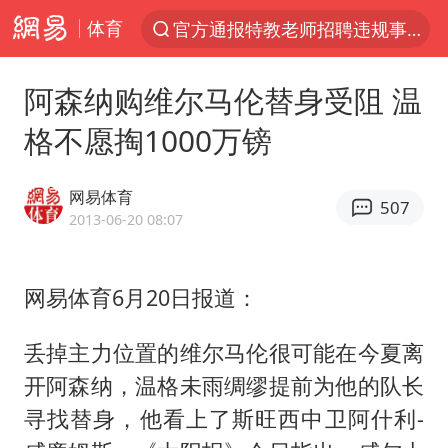
体育
“电影+”如何激发千亿级消费新活力？
胡塞武装袭击也门政府军军营
阿森纳购维尔马伦替身受阻 温
日本试射“战斧”导弹，国防部回应
格不愿掏1000万镑
东航：国内客票提前14天免费退改
台风白海豚中心风力增强
网易体育
507
四川宜宾高县4.9级地震致1死
2013-06-20 08:07
向鹏0-3不敌张本智和
网易体育6月20日报道：
“新疆阿勒泰八月能滑雪”不实
刘国正说向鹏打得很窝囊
丢掉主力位置的维尔马伦很可能在今夏离
山东一元代青花杯离奇失踪
开阿森纳，温格未雨绸缪提前为他的队长
我国外贸延续良好增长态势
寻找替身，他看上了斯旺西中卫阿什利-