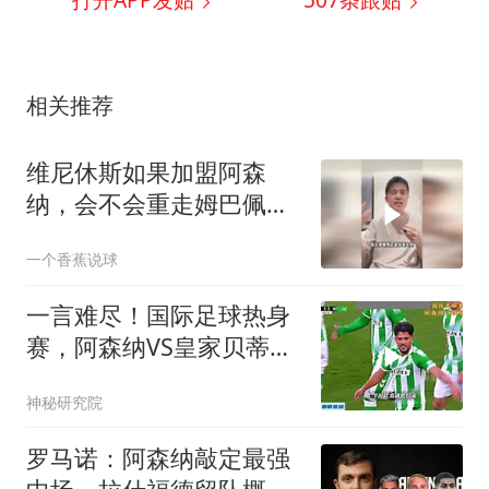
相关推荐
维尼休斯如果加盟阿森
纳，会不会重走姆巴佩的
路？
一个香蕉说球
一言难尽！国际足球热身
赛，阿森纳VS皇家贝蒂
斯！
神秘研究院
罗马诺：阿森纳敲定最强