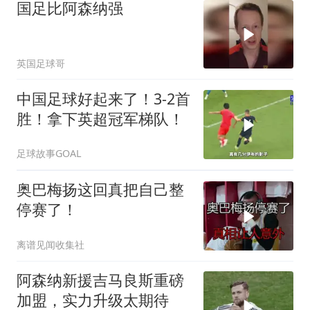
国足比阿森纳强
英国足球哥
中国足球好起来了！3-2首
胜！拿下英超冠军梯队！
足球故事GOAL
奥巴梅扬这回真把自己整
停赛了！
离谱见闻收集社
阿森纳新援吉马良斯重磅
加盟，实力升级太期待