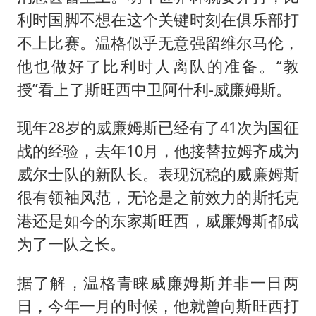
利时国脚不想在这个关键时刻在俱乐部打
不上比赛。温格似乎无意强留维尔马伦，
他也做好了比利时人离队的准备。“教
授”看上了斯旺西中卫阿什利-威廉姆斯。
现年28岁的威廉姆斯已经有了41次为国征
战的经验，去年10月，他接替拉姆齐成为
威尔士队的新队长。表现沉稳的威廉姆斯
很有领袖风范，无论是之前效力的斯托克
港还是如今的东家斯旺西，威廉姆斯都成
为了一队之长。
据了解，温格青睐威廉姆斯并非一日两
日，今年一月的时候，他就曾向斯旺西打