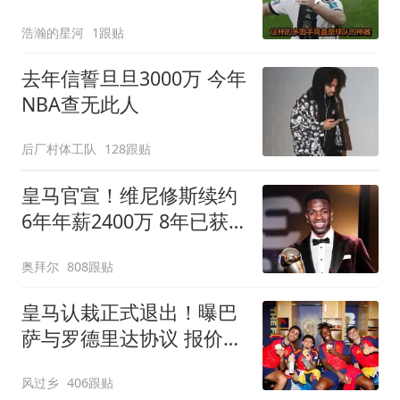
浩瀚的星河
1跟贴
去年信誓旦旦3000万 今年
NBA查无此人
后厂村体工队
128跟贴
皇马官宣！维尼修斯续约
6年年薪2400万 8年已获
14冠
奥拜尔
808跟贴
皇马认栽正式退出！曝巴
萨与罗德里达协议 报价
6000万欧与曼城谈判
风过乡
406跟贴