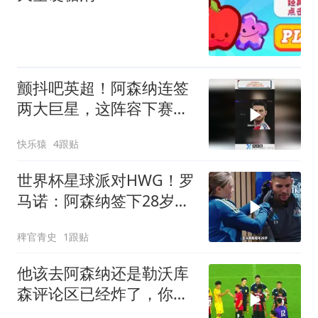
颤抖吧英超！阿森纳连签
两大巨星，这阵容下赛季
直接大结局！
快乐猿
4跟贴
世界杯星球派对HWG！罗
马诺：阿森纳签下28岁中
场吉马良斯，转会费7500
稗官青史
1跟贴
万镑！阿森纳签下吉马良
斯
他该去阿森纳还是勒沃库
森评论区已经炸了，你来
选！