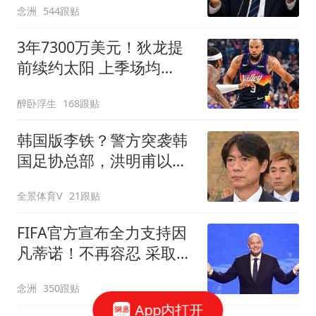
念洲
544跟贴
3年7300万美元！狄龙提
前续约太阳 上季场均
20+创生涯纪录
醉卧浮生
168跟贴
韩国版李铁？警方突袭韩
国足协总部，洪明甫以犯
罪嫌疑人身份被传唤
全景体育V
21跟贴
FIFA官方宣布全力支持因
凡蒂诺！不再容忍 采取一
切措施保护名誉
念洲
350跟贴
App内打开