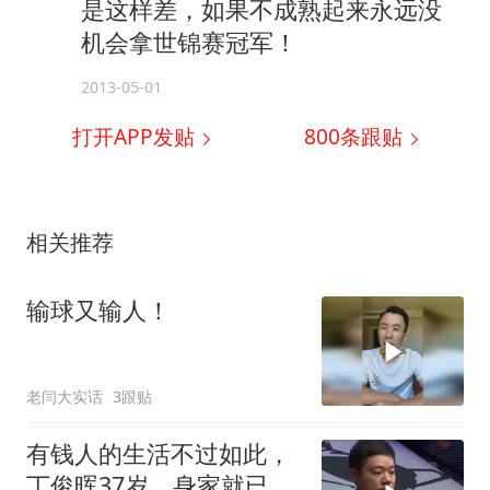
是这样差，如果不成熟起来永远没
机会拿世锦赛冠军！
2013-05-01
打开APP发贴
800
条跟贴
相关推荐
输球又输人！
老闫大实话
3跟贴
有钱人的生活不过如此，
丁俊晖37岁，身家就已经