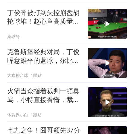
丁俊晖被打到失控崩盘胡
抡球堆！赵心童高质量两
连破百零封获胜
桌球号
克鲁斯堡经典对局，丁俊
晖意难平的蓝球，尔比兄
怒吼发泄情绪 #塞尔比 #
大鑫聊台球
1跟贴
丁俊晖 #斯诺克 #台球 #
体
火箭当众指着裁判一顿臭
骂，小特直接看懵，裁判
更是只能避其锋芒
体育界小白
1跟贴
七九之争！囧哥领先37分