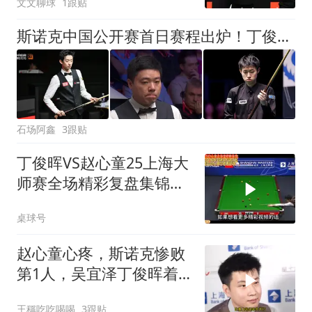
文文聊球
1跟贴
斯诺克中国公开赛首日赛程出炉！丁俊晖、吴宜泽将首秀出战！
石场阿鑫
3跟贴
丁俊晖VS赵心童25上海大
师赛全场精彩复盘集锦
（上）
桌球号
赵心童心疼，斯诺克惨败
第1人，吴宜泽丁俊晖着
急！
王稱吃吃喝喝
3跟贴