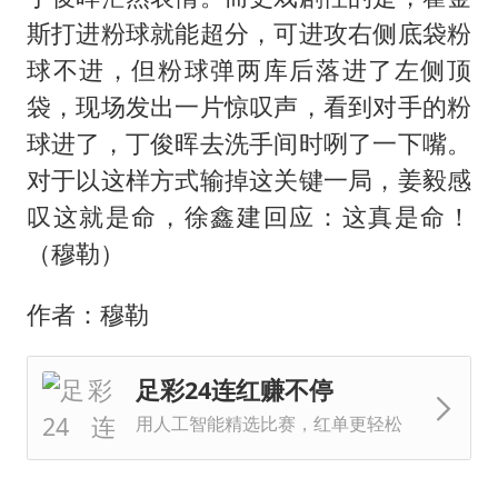
斯打进粉球就能超分，可进攻右侧底袋粉
球不进，但粉球弹两库后落进了左侧顶
袋，现场发出一片惊叹声，看到对手的粉
球进了，丁俊晖去洗手间时咧了一下嘴。
对于以这样方式输掉这关键一局，姜毅感
叹这就是命，徐鑫建回应：这真是命！
（穆勒）
作者：穆勒
足彩24连红赚不停
用人工智能精选比赛，红单更轻松