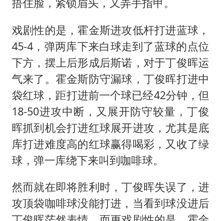
捂住脸，紧锁眉头，又弄手指甲。
戏剧性的是，霍金斯进攻低杆打进蓝球，
45-4，弹两库下来白球走到了蓝球的点位
下方，摆上后形成后斯诺，对于丁俊晖运
气来了。霍金斯防守漏球，丁俊晖打进中
袋红球，距打进前一个球已经42分钟，但
18-50进攻中断，又展开防守较量，丁俊
晖抓到机会打进红球展开进攻，尤其是底
库打进难度高的红球赢得喝彩，又收了绿
球，弹一库绕下来叫到咖啡球。
然而就在即将胜利时，丁俊晖失误了，进
攻顶袋咖啡球没能打进，当看到球没进后
丁俊晖茫然表情。而更戏剧性的是，霍金