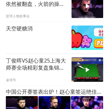
依然被翻盘，火箭的操作
简直叹为观止！
篮球人物故事会
天空硬糖消
丁俊晖VS赵心童25上海大
师赛全场精彩复盘集锦
（下）
桌球号
中国公开赛签表出炉！赵心童签运绝佳，丁俊晖和威尔逊陷死亡之区