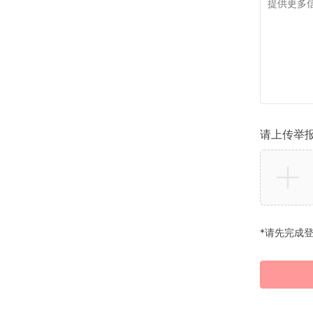
请上传举
*请先完成