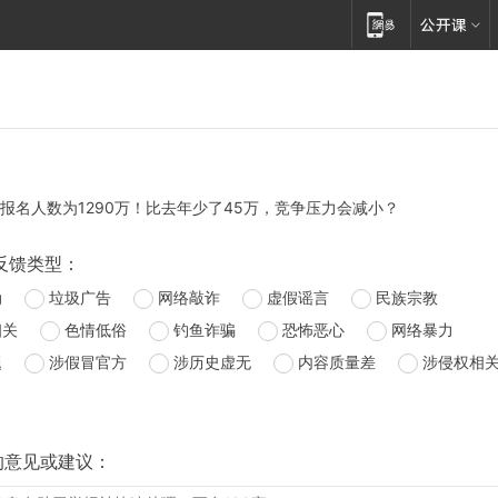
：
考报名人数为1290万！比去年少了45万，竞争压力会减小？
反馈类型：
动
垃圾广告
网络敲诈
虚假谣言
民族宗教
相关
色情低俗
钓鱼诈骗
恐怖恶心
网络暴力
题
涉假冒官方
涉历史虚无
内容质量差
涉侵权相
的意见或建议：